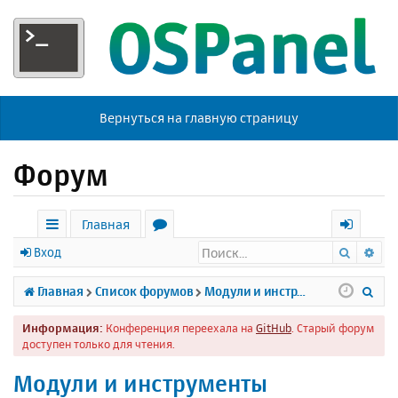
Вернуться на главную страницу
Форум
Главная
Поиск
Ра
с
о
х
Вход
ы
р
о
П
Главная
Список форумов
Модули и инструменты
л
у
д
о
Информация:
Конференция переехала на
GitHub
. Старый форум
к
м
и
доступен только для чтения.
и
ы
с
Модули и инструменты
к