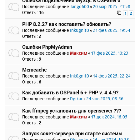
Ошибка подключения MySQL в OSPanel 6
Последнее сообщение
Tango600
«
20 мар 2025, 21:58
Ответы:
16
1
2
PHP 8.2.27 как поставить? обновить?
Последнее сообщение
Ink0gnit0
«
21 фев 2025, 19:54
Ответы:
2
Ошибки PhpMyAdmin
Последнее сообщение
Максим
«
17 фев 2025, 10:23
Ответы:
9
Memcache
Последнее сообщение
Ink0gnit0
«
14 фев 2025, 22:24
Ответы:
6
Как добавить в OSPanel 6 + PHP v. 4.4.9?
Последнее сообщение
Dgikar
«
24 янв 2025, 08:56
Как ffmpeg установить для openserver ???
Последнее сообщение
Максим
«
17 дек 2024, 16:05
Ответы:
2
Запуск сокет-сервера при старте системы
Последнее сообщение
Olivander
«
14 дек 2024, 19:38