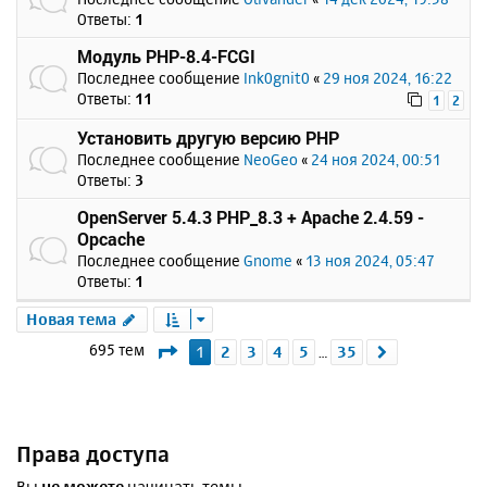
Ответы:
1
Модуль PHP-8.4-FCGI
Последнее сообщение
Ink0gnit0
«
29 ноя 2024, 16:22
Ответы:
11
1
2
Установить другую версию PHP
Последнее сообщение
NeoGeo
«
24 ноя 2024, 00:51
Ответы:
3
OpenServer 5.4.3 PHP_8.3 + Apache 2.4.59 -
Opcache
Последнее сообщение
Gnome
«
13 ноя 2024, 05:47
Ответы:
1
Новая тема
Страница
1
из
35
695 тем
1
2
3
4
5
35
След.
…
Права доступа
Вы
не можете
начинать темы