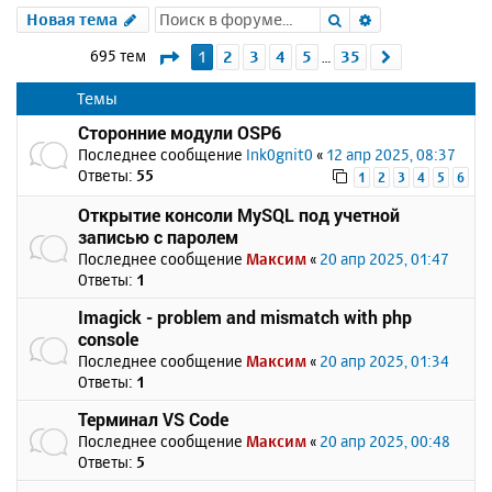
Поиск
Расширенный 
Новая тема
Страница
1
из
35
695 тем
1
2
3
4
5
35
След.
…
Темы
Сторонние модули OSP6
Последнее сообщение
Ink0gnit0
«
12 апр 2025, 08:37
Ответы:
55
1
2
3
4
5
6
Открытие консоли MySQL под учетной
записью с паролем
Последнее сообщение
Максим
«
20 апр 2025, 01:47
Ответы:
1
Imagick - problem and mismatch with php
console
Последнее сообщение
Максим
«
20 апр 2025, 01:34
Ответы:
1
Терминал VS Code
Последнее сообщение
Максим
«
20 апр 2025, 00:48
Ответы:
5