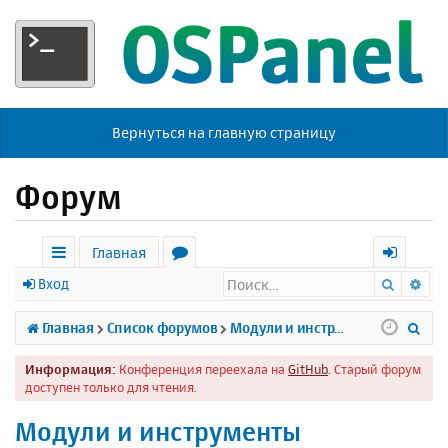
Вернуться на главную страницу
Форум
Главная
Поиск
Ра
с
о
х
Вход
ы
р
о
П
Главная
Список форумов
Модули и инструменты
л
у
д
о
Информация:
Конференция переехала на
GitHub
. Старый форум
к
м
и
доступен только для чтения.
и
ы
с
Модули и инструменты
к