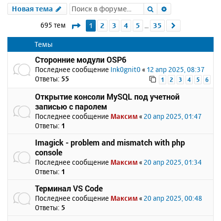
Поиск
Расширенный 
Новая тема
Страница
1
из
35
695 тем
1
2
3
4
5
35
След.
…
Темы
Сторонние модули OSP6
Последнее сообщение
Ink0gnit0
«
12 апр 2025, 08:37
Ответы:
55
1
2
3
4
5
6
Открытие консоли MySQL под учетной
записью с паролем
Последнее сообщение
Максим
«
20 апр 2025, 01:47
Ответы:
1
Imagick - problem and mismatch with php
console
Последнее сообщение
Максим
«
20 апр 2025, 01:34
Ответы:
1
Терминал VS Code
Последнее сообщение
Максим
«
20 апр 2025, 00:48
Ответы:
5