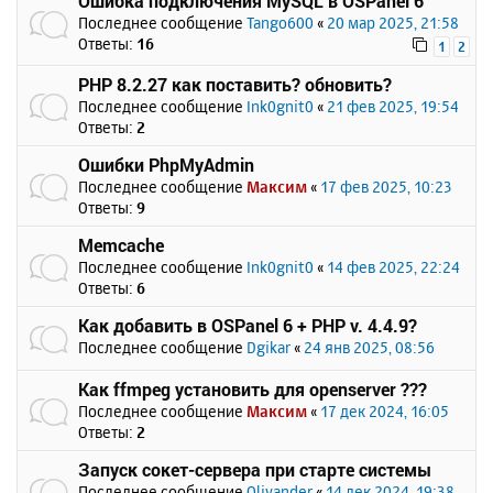
Ошибка подключения MySQL в OSPanel 6
Последнее сообщение
Tango600
«
20 мар 2025, 21:58
Ответы:
16
1
2
PHP 8.2.27 как поставить? обновить?
Последнее сообщение
Ink0gnit0
«
21 фев 2025, 19:54
Ответы:
2
Ошибки PhpMyAdmin
Последнее сообщение
Максим
«
17 фев 2025, 10:23
Ответы:
9
Memcache
Последнее сообщение
Ink0gnit0
«
14 фев 2025, 22:24
Ответы:
6
Как добавить в OSPanel 6 + PHP v. 4.4.9?
Последнее сообщение
Dgikar
«
24 янв 2025, 08:56
Как ffmpeg установить для openserver ???
Последнее сообщение
Максим
«
17 дек 2024, 16:05
Ответы:
2
Запуск сокет-сервера при старте системы
Последнее сообщение
Olivander
«
14 дек 2024, 19:38