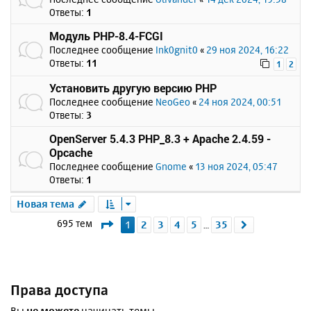
Ответы:
1
Модуль PHP-8.4-FCGI
Последнее сообщение
Ink0gnit0
«
29 ноя 2024, 16:22
Ответы:
11
1
2
Установить другую версию PHP
Последнее сообщение
NeoGeo
«
24 ноя 2024, 00:51
Ответы:
3
OpenServer 5.4.3 PHP_8.3 + Apache 2.4.59 -
Opcache
Последнее сообщение
Gnome
«
13 ноя 2024, 05:47
Ответы:
1
Новая тема
Страница
1
из
35
695 тем
1
2
3
4
5
35
След.
…
Права доступа
Вы
не можете
начинать темы