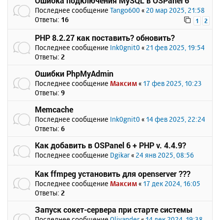
Ошибка подключения MySQL в OSPanel 6
Последнее сообщение
Tango600
«
20 мар 2025, 21:58
Ответы:
16
1
2
PHP 8.2.27 как поставить? обновить?
Последнее сообщение
Ink0gnit0
«
21 фев 2025, 19:54
Ответы:
2
Ошибки PhpMyAdmin
Последнее сообщение
Максим
«
17 фев 2025, 10:23
Ответы:
9
Memcache
Последнее сообщение
Ink0gnit0
«
14 фев 2025, 22:24
Ответы:
6
Как добавить в OSPanel 6 + PHP v. 4.4.9?
Последнее сообщение
Dgikar
«
24 янв 2025, 08:56
Как ffmpeg установить для openserver ???
Последнее сообщение
Максим
«
17 дек 2024, 16:05
Ответы:
2
Запуск сокет-сервера при старте системы
Последнее сообщение
Olivander
«
14 дек 2024, 19:38