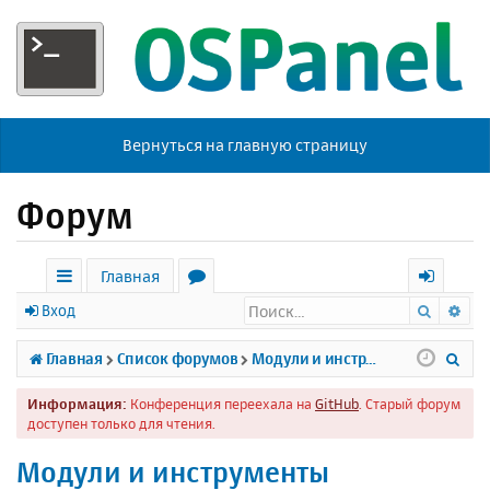
Вернуться на главную страницу
Форум
Главная
Поиск
Ра
с
о
х
Вход
ы
р
о
П
Главная
Список форумов
Модули и инструменты
л
у
д
о
Информация:
Конференция переехала на
GitHub
. Старый форум
к
м
и
доступен только для чтения.
и
ы
с
Модули и инструменты
к