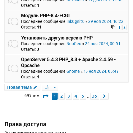
Ответы:
1
Модуль PHP-8.4-FCGI
Последнее сообщение
Ink0gnit0
«
29 ноя 2024, 16:22
Ответы:
11
1
2
Установить другую версию PHP
Последнее сообщение
NeoGeo
«
24 ноя 2024, 00:51
Ответы:
3
OpenServer 5.4.3 PHP_8.3 + Apache 2.4.59 -
Opcache
Последнее сообщение
Gnome
«
13 ноя 2024, 05:47
Ответы:
1
Новая тема
Страница
1
из
35
695 тем
1
2
3
4
5
35
След.
…
Права доступа
Вы
не можете
начинать темы