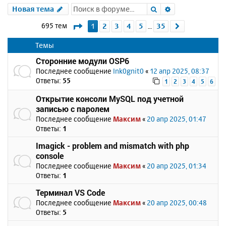
Поиск
Расширенный 
Новая тема
Страница
1
из
35
695 тем
1
2
3
4
5
35
След.
…
Темы
Сторонние модули OSP6
Последнее сообщение
Ink0gnit0
«
12 апр 2025, 08:37
Ответы:
55
1
2
3
4
5
6
Открытие консоли MySQL под учетной
записью с паролем
Последнее сообщение
Максим
«
20 апр 2025, 01:47
Ответы:
1
Imagick - problem and mismatch with php
console
Последнее сообщение
Максим
«
20 апр 2025, 01:34
Ответы:
1
Терминал VS Code
Последнее сообщение
Максим
«
20 апр 2025, 00:48
Ответы:
5