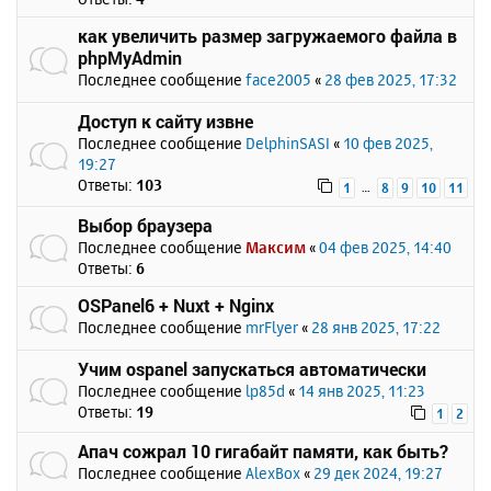
как увеличить размер загружаемого файла в
phpMyAdmin
Последнее сообщение
face2005
«
28 фев 2025, 17:32
Доступ к сайту извне
Последнее сообщение
DelphinSASI
«
10 фев 2025,
19:27
Ответы:
103
…
1
8
9
10
11
Выбор браузера
Последнее сообщение
Максим
«
04 фев 2025, 14:40
Ответы:
6
OSPanel6 + Nuxt + Nginx
Последнее сообщение
mrFlyer
«
28 янв 2025, 17:22
Учим ospanel запускаться автоматически
Последнее сообщение
lp85d
«
14 янв 2025, 11:23
Ответы:
19
1
2
Апач сожрал 10 гигабайт памяти, как быть?
Последнее сообщение
AlexBox
«
29 дек 2024, 19:27