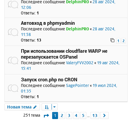
Последнее сообщение
DelphinPRO
«
28 авг 2024,
12:06
Ответы:
1
Автовход в phpmyadmin
Последнее сообщение
DelphinPRO
«
28 авг 2024,
11:58
Ответы:
13
1
2
При использовании cloudflare WARP не
перезапускается OSPanel
Последнее сообщение
ValeryFVV2002
«
19 авг 2024,
15:41
Запуск cron.php по CRON
Последнее сообщение
SagePointer
«
19 июл 2024,
01:35
Ответы:
1
Новая тема
Страница
1
из
13
251 тема
1
2
3
4
5
13
След.
…