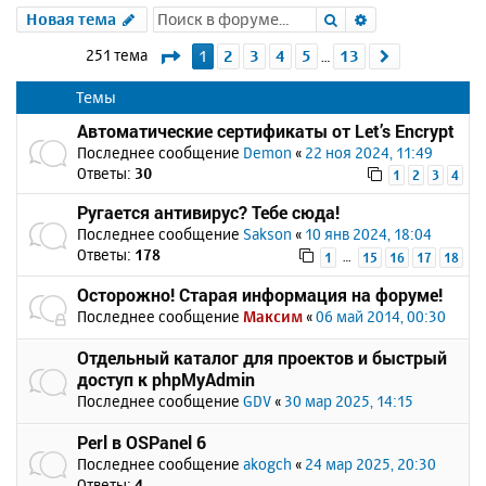
Поиск
Расширенный 
Новая тема
Страница
1
из
13
251 тема
1
2
3
4
5
13
След.
…
Темы
Автоматические сертификаты от Let’s Encrypt
Последнее сообщение
Demon
«
22 ноя 2024, 11:49
Ответы:
30
1
2
3
4
Ругается антивирус? Тебе сюда!
Последнее сообщение
Sakson
«
10 янв 2024, 18:04
Ответы:
178
…
1
15
16
17
18
Осторожно! Старая информация на форуме!
Последнее сообщение
Максим
«
06 май 2014, 00:30
Отдельный каталог для проектов и быстрый
доступ к phpMyAdmin
Последнее сообщение
GDV
«
30 мар 2025, 14:15
Perl в OSPanel 6
Последнее сообщение
akogch
«
24 мар 2025, 20:30
Ответы:
4