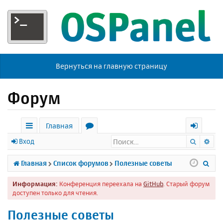
Вернуться на главную страницу
Форум
Главная
Поиск
Ра
с
о
х
Вход
ы
р
о
П
Главная
Список форумов
Полезные советы
л
у
д
о
Информация:
Конференция переехала на
GitHub
. Старый форум
к
м
и
доступен только для чтения.
и
ы
с
Полезные советы
к