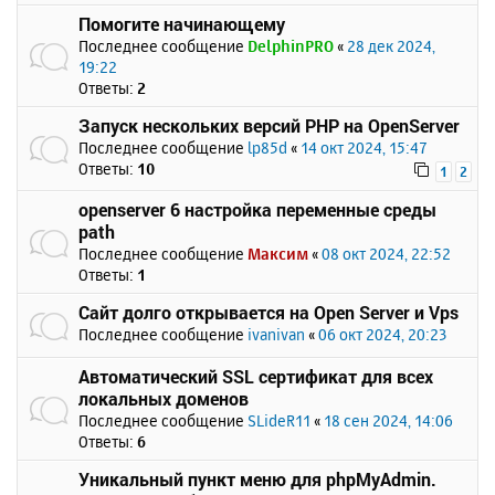
Помогите начинающему
Последнее сообщение
DelphinPRO
«
28 дек 2024,
19:22
Ответы:
2
Запуск нескольких версий PHP на OpenServer
Последнее сообщение
lp85d
«
14 окт 2024, 15:47
Ответы:
10
1
2
openserver 6 настройка переменные среды
path
Последнее сообщение
Максим
«
08 окт 2024, 22:52
Ответы:
1
Сайт долго открывается на Open Server и Vps
Последнее сообщение
ivanivan
«
06 окт 2024, 20:23
Автоматический SSL сертификат для всех
локальных доменов
Последнее сообщение
SLideR11
«
18 сен 2024, 14:06
Ответы:
6
Уникальный пункт меню для phpMyAdmin.