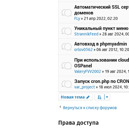
Автоматический SSL сер
доменов
FLy
»
21 апр 2022, 02:20
Уникальный пункт меню
StrannikFeed
»
28 авг 2024, 0
Автовход в phpmyadmin
orlov0562
»
06 авг 2012, 10:2
При использовании cloud
OSPanel
ValeryFVV2002
»
19 авг 2024, 
Запуск cron.php по CRO
var_project
»
18 июл 2024, 10
Новая тема
Вернуться к списку форумов
Права доступа