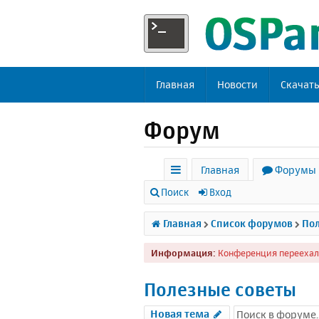
Главная
Новости
Скачат
Форум
Главная
Форумы
с
Поиск
Вход
ы
Главная
Список форумов
Пол
л
Информация:
Конференция переехал
к
и
Полезные советы
Новая тема