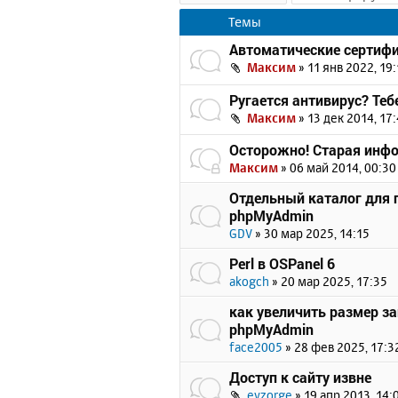
Темы
Автоматические сертифик
Максим
»
11 янв 2022, 19:
Ругается антивирус? Теб
Максим
»
13 дек 2014, 17
Осторожно! Старая инф
Максим
»
06 май 2014, 00:30
Отдельный каталог для 
phpMyAdmin
GDV
»
30 мар 2025, 14:15
Perl в OSPanel 6
akogch
»
20 мар 2025, 17:35
как увеличить размер з
phpMyAdmin
face2005
»
28 фев 2025, 17:3
Доступ к сайту извне
evzorge
»
19 апр 2013, 14: