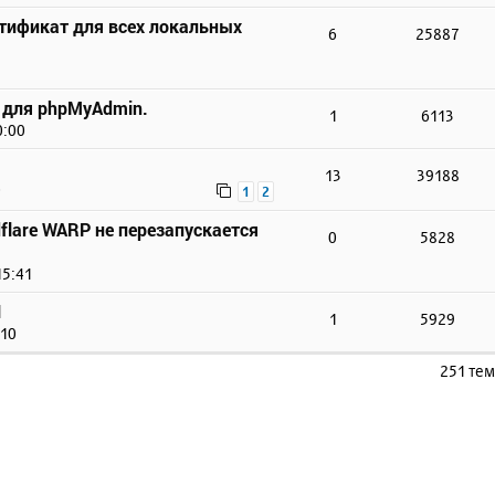
тификат для всех локальных
6
25887
 для phpMyAdmin.
1
6113
0:00
13
39188
0
1
2
flare WARP не перезапускается
0
5828
15:41
N
1
5929
:10
251 те