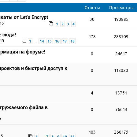
Ответы
Просмотры
аты от Let’s Encrypt
30
190885
15
1
2
3
4
е сюда!
178
288509
:45
…
1
14
15
16
17
18
ормация на форуме!
0
24617
проектов и быстрый доступ к
0
118020
4
13751
агружаемого файла в
0
76613
2
103
260175
05
…
1
7
8
9
10
11