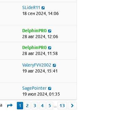
SLideR11
18 сен 2024, 14:06
DelphinPRO
28 авг 2024, 12:06
DelphinPRO
28 авг 2024, 11:58
ValeryFVV2002
19 авг 2024, 15:41
SagePointer
19 июл 2024, 01:35
Страница
1
из
13
ма
1
2
3
4
5
13
След.
…