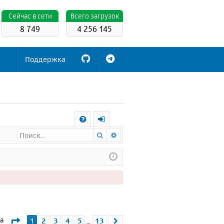
Cейчас в сети
Всего загрузок
8 749
4 256 145
Поддержка
С
Поиск
Расширенный поиск
FA
х
Q
о
д
Страница
1
из
13
ма
1
2
3
4
5
13
След.
…