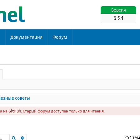
Версия
6.5.1
ь
Документация
Форум
езные советы
а на
GitHub
. Старый форум доступен только для чтения.
Поиск
Расширенный поиск
251 те