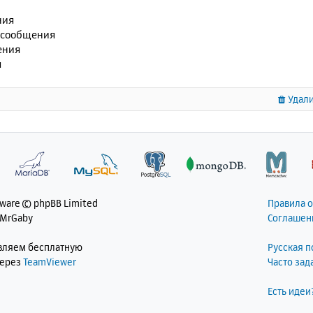
ния
 сообщения
ения
я
Удали
tware © phpBB Limited
Правила 
 MrGaby
Соглашен
авляем бесплатную
Русская 
через
TeamViewer
Часто за
Есть идеи