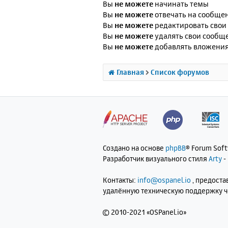
Вы
не можете
начинать темы
Вы
не можете
отвечать на сообще
Вы
не можете
редактировать свои
Вы
не можете
удалять свои сообщ
Вы
не можете
добавлять вложени
Главная
Список форумов
Создано на основе
phpBB
® Forum Sof
Разработчик визуального стиля
Arty
-
Контакты:
info@ospanel.io
, предост
удалённую техническую поддержку 
©
2010-2021 «OSPanel.io»