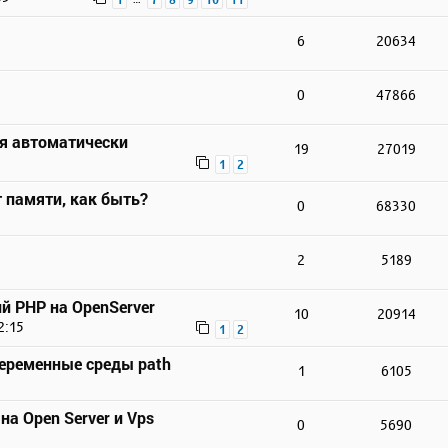
6
20634
0
47866
ся автоматически
19
27019
1
2
 памяти, как быть?
0
68330
2
5189
й PHP на OpenServer
10
20914
2:15
1
2
переменные среды path
1
6105
на Open Server и Vps
0
5690