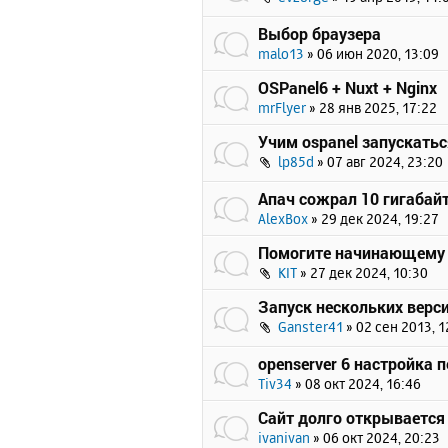
Выбор браузера
malo13
»
06 июн 2020, 13:09
OSPanel6 + Nuxt + Nginx
mrFlyer
»
28 янв 2025, 17:22
Учим ospanel запускать
lp85d
»
07 авг 2024, 23:20
Апач сожрал 10 гигабайт
AlexBox
»
29 дек 2024, 19:27
Помогите начинающему
KIT
»
27 дек 2024, 10:30
Запуск нескольких верси
Ganster41
»
02 сен 2013, 1
openserver 6 настройка 
Tiv34
»
08 окт 2024, 16:46
Сайт долго открывается 
ivanivan
»
06 окт 2024, 20:23