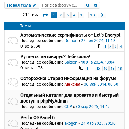
Поиск
Расширенный 
Новая тема
Страница
1
из
13
251 тема
1
2
3
4
5
13
След.
…
Темы
Автоматические сертификаты от Let’s Encrypt
Последнее сообщение
Demon
«
22 ноя 2024, 11:49
Ответы:
30
1
2
3
4
Ругается антивирус? Тебе сюда!
Последнее сообщение
Sakson
«
10 янв 2024, 18:04
Ответы:
178
…
1
15
16
17
18
Осторожно! Старая информация на форуме!
Последнее сообщение
Максим
«
06 май 2014, 00:30
Отдельный каталог для проектов и быстрый
доступ к phpMyAdmin
Последнее сообщение
GDV
«
30 мар 2025, 14:15
Perl в OSPanel 6
Последнее сообщение
akogch
«
24 мар 2025, 20:30
Ответы:
4