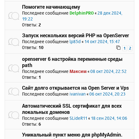
Помогите начинающему
Последнее сообщение
DelphinPRO
«
28 дек 2024,
19:22
Ответы:
2
Запуск нескольких версий PHP на OpenServer
Последнее сообщение
lp85d
«
14 окт 2024, 15:47
Ответы:
10
1
2
openserver 6 настройка переменные среды
path
Последнее сообщение
Максим
«
08 окт 2024, 22:52
Ответы:
1
Сайт долго открывается на Open Server и Vps
Последнее сообщение
ivanivan
«
06 окт 2024, 20:23
Автоматический SSL сертификат для всех
локальных доменов
Последнее сообщение
SLideR11
«
18 сен 2024, 14:06
Ответы:
6
Уникальный пункт меню для phpMyAdmin.