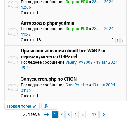
Последнее сообщение
DelphinPRO
«
28 авг 2024,
12:06
Ответы:
1
Автовход в phpmyadmin
Последнее сообщение
DelphinPRO
«
28 авг 2024,
11:58
Ответы:
13
1
2
При использовании cloudflare WARP не
перезапускается OSPanel
Последнее сообщение
ValeryFVV2002
«
19 авг 2024,
15:41
Запуск cron.php по CRON
Последнее сообщение
SagePointer
«
19 июл 2024,
01:35
Ответы:
1
Новая тема
Страница
1
из
13
251 тема
1
2
3
4
5
13
След.
…