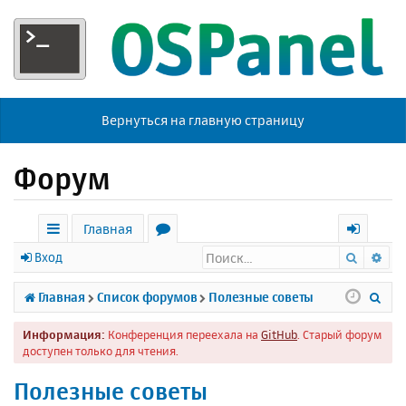
Вернуться на главную страницу
Форум
Главная
Поиск
Ра
с
о
х
Вход
ы
р
о
П
Главная
Список форумов
Полезные советы
л
у
д
о
Информация:
Конференция переехала на
GitHub
. Старый форум
к
м
и
доступен только для чтения.
и
ы
с
Полезные советы
к