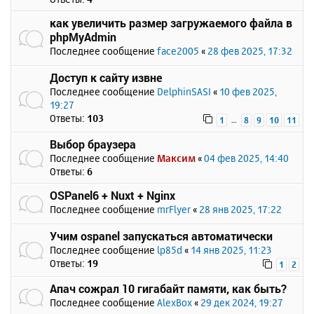
как увеличить размер загружаемого файла в
phpMyAdmin
Последнее сообщение
face2005
«
28 фев 2025, 17:32
Доступ к сайту извне
Последнее сообщение
DelphinSASI
«
10 фев 2025,
19:27
Ответы:
103
…
1
8
9
10
11
Выбор браузера
Последнее сообщение
Максим
«
04 фев 2025, 14:40
Ответы:
6
OSPanel6 + Nuxt + Nginx
Последнее сообщение
mrFlyer
«
28 янв 2025, 17:22
Учим ospanel запускаться автоматически
Последнее сообщение
lp85d
«
14 янв 2025, 11:23
Ответы:
19
1
2
Апач сожрал 10 гигабайт памяти, как быть?
Последнее сообщение
AlexBox
«
29 дек 2024, 19:27