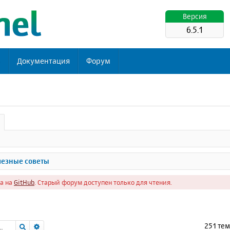
Версия
6.5.1
ь
Документация
Форум
езные советы
а на
GitHub
. Старый форум доступен только для чтения.
Поиск
Расширенный поиск
251 те