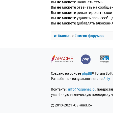
Вы
не можете
начинать темы
Вы
не можете
отвечать на сообще
Вы
не можете
редактировать свои
Вы
не можете
удалять свои сообщ
Вы
не можете
добавлять вложени
Главная
Список форумов
Создано на основе
phpBB
® Forum Sof
Разработчик визуального стиля
Arty
-
Контакты:
info@ospanel.io
, предост
удалённую техническую поддержку 
©
2010-2021 «OSPanel.io»