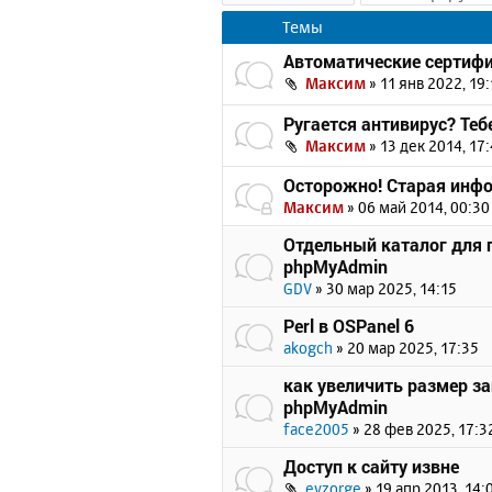
Темы
Автоматические сертифик
Максим
»
11 янв 2022, 19:
Ругается антивирус? Теб
Максим
»
13 дек 2014, 17
Осторожно! Старая инф
Максим
»
06 май 2014, 00:30
Отдельный каталог для 
phpMyAdmin
GDV
»
30 мар 2025, 14:15
Perl в OSPanel 6
akogch
»
20 мар 2025, 17:35
как увеличить размер з
phpMyAdmin
face2005
»
28 фев 2025, 17:3
Доступ к сайту извне
evzorge
»
19 апр 2013, 14: