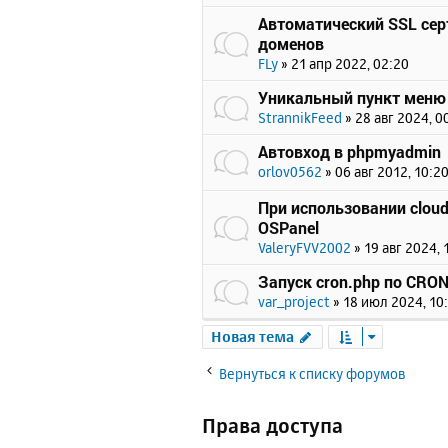
Автоматический SSL сер
доменов
FLy
»
21 апр 2022, 02:20
Уникальный пункт меню
StrannikFeed
»
28 авг 2024, 0
Автовход в phpmyadmin
orlov0562
»
06 авг 2012, 10:2
При использовании cloud
OSPanel
ValeryFVV2002
»
19 авг 2024, 
Запуск cron.php по CRO
var_project
»
18 июл 2024, 10
Новая тема
Вернуться к списку форумов
Права доступа