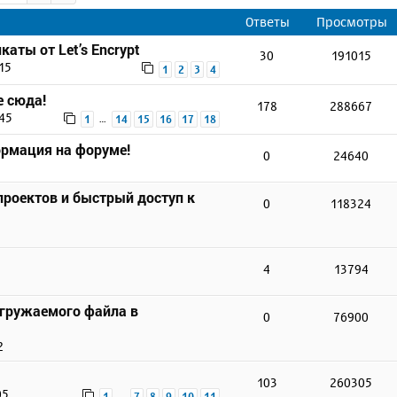
Ответы
Просмотры
аты от Let’s Encrypt
30
191015
15
1
2
3
4
е сюда!
178
288667
:45
…
1
14
15
16
17
18
ормация на форуме!
0
24640
проектов и быстрый доступ к
0
118324
4
13794
агружаемого файла в
0
76900
2
103
260305
05
…
1
7
8
9
10
11