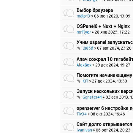
Выбор браузера
malo13
»
06 июн 2020, 13:09
OSPanel6 + Nuxt + Nginx
mrFlyer
»
28 янв 2025, 17:22
Учим ospanel запускать
lp85d
»
07 авг 2024, 23:20
Апач сожрал 10 гигабайт
AlexBox
»
29 дек 2024, 19:27
Помогите начинающему
KIT
»
27 дек 2024, 10:30
Запуск нескольких верси
Ganster41
»
02 сен 2013, 1
openserver 6 настройка 
Tiv34
»
08 окт 2024, 16:46
Сайт долго открывается 
ivanivan
»
06 окт 2024, 20:23