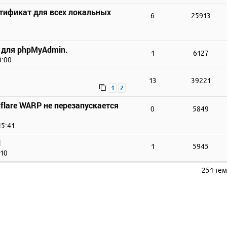
тификат для всех локальных
6
25913
 для phpMyAdmin.
1
6127
0:00
13
39221
0
1
2
flare WARP не перезапускается
0
5849
15:41
N
1
5945
:10
251 те