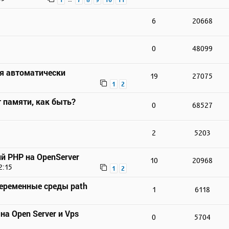
6
20668
0
48099
ся автоматически
19
27075
1
2
 памяти, как быть?
0
68527
2
5203
й PHP на OpenServer
10
20968
2:15
1
2
переменные среды path
1
6118
на Open Server и Vps
0
5704