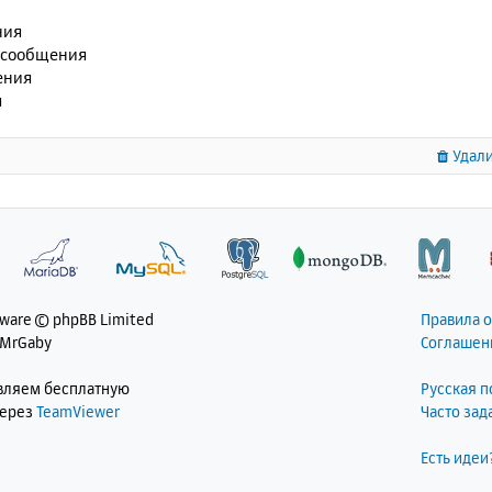
ния
 сообщения
ения
я
Удали
tware © phpBB Limited
Правила 
 MrGaby
Соглашен
авляем бесплатную
Русская 
через
TeamViewer
Часто за
Есть идеи