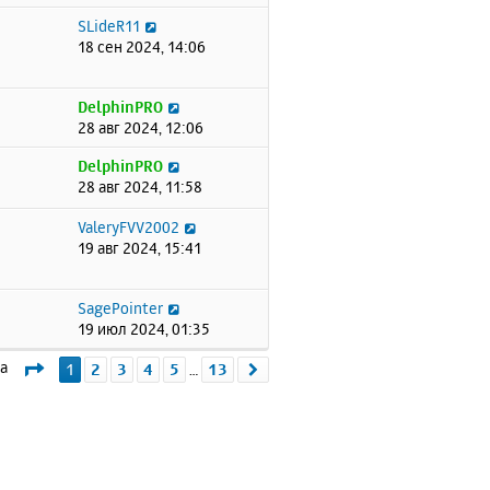
SLideR11
18 сен 2024, 14:06
DelphinPRO
28 авг 2024, 12:06
DelphinPRO
28 авг 2024, 11:58
ValeryFVV2002
19 авг 2024, 15:41
SagePointer
19 июл 2024, 01:35
Страница
1
из
13
ма
1
2
3
4
5
13
След.
…