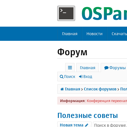
Главная
Новости
Скачат
Форум
Главная
Форумы
с
Поиск
Вход
ы
Главная
Список форумов
Пол
л
Информация:
Конференция переехал
к
и
Полезные советы
Новая тема