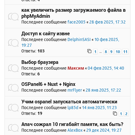
как увеличить размер загружаемого файла в
phpMyAdmin
Последнее сообщение
face2005
«
28 фев 2025, 17:32
Доступ к сайту извне
Последнее сообщение
DelphinSASI
«
10 фев 2025,
19:27
Ответы:
103
…
1
8
9
10
11
Выбор браузера
Последнее сообщение
Максим
«
04 фев 2025, 14:40
Ответы:
6
OSPanel6 + Nuxt + Nginx
Последнее сообщение
mrFlyer
«
28 янв 2025, 17:22
Учим ospanel запускаться автоматически
Последнее сообщение
lp85d
«
14 янв 2025, 11:23
Ответы:
19
1
2
Апач сожрал 10 гигабайт памяти, как быть?
Последнее сообщение
AlexBox
«
29 дек 2024, 19:27