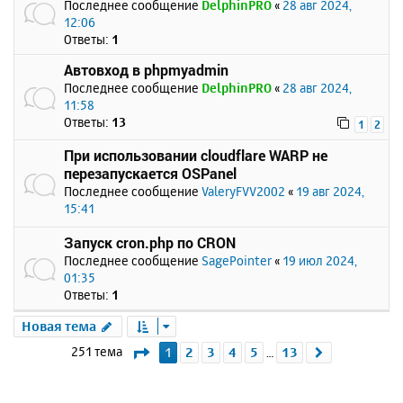
Последнее сообщение
DelphinPRO
«
28 авг 2024,
12:06
Ответы:
1
Автовход в phpmyadmin
Последнее сообщение
DelphinPRO
«
28 авг 2024,
11:58
Ответы:
13
1
2
При использовании cloudflare WARP не
перезапускается OSPanel
Последнее сообщение
ValeryFVV2002
«
19 авг 2024,
15:41
Запуск cron.php по CRON
Последнее сообщение
SagePointer
«
19 июл 2024,
01:35
Ответы:
1
Новая тема
Страница
1
из
13
251 тема
1
2
3
4
5
13
След.
…