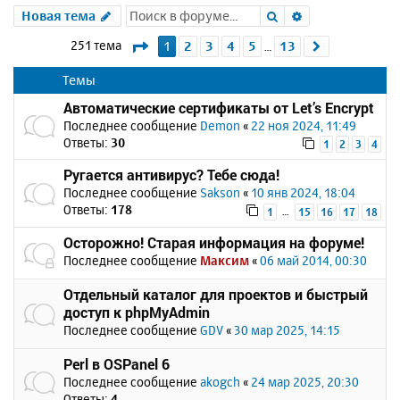
Поиск
Расширенный 
Новая тема
Страница
1
из
13
251 тема
1
2
3
4
5
13
След.
…
Темы
Автоматические сертификаты от Let’s Encrypt
Последнее сообщение
Demon
«
22 ноя 2024, 11:49
Ответы:
30
1
2
3
4
Ругается антивирус? Тебе сюда!
Последнее сообщение
Sakson
«
10 янв 2024, 18:04
Ответы:
178
…
1
15
16
17
18
Осторожно! Старая информация на форуме!
Последнее сообщение
Максим
«
06 май 2014, 00:30
Отдельный каталог для проектов и быстрый
доступ к phpMyAdmin
Последнее сообщение
GDV
«
30 мар 2025, 14:15
Perl в OSPanel 6
Последнее сообщение
akogch
«
24 мар 2025, 20:30
Ответы:
4