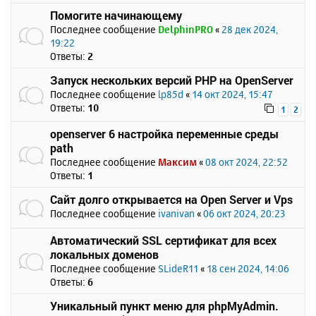
Помогите начинающему
Последнее сообщение
DelphinPRO
«
28 дек 2024,
19:22
Ответы:
2
Запуск нескольких версий PHP на OpenServer
Последнее сообщение
lp85d
«
14 окт 2024, 15:47
Ответы:
10
1
2
openserver 6 настройка переменные среды
path
Последнее сообщение
Максим
«
08 окт 2024, 22:52
Ответы:
1
Сайт долго открывается на Open Server и Vps
Последнее сообщение
ivanivan
«
06 окт 2024, 20:23
Автоматический SSL сертификат для всех
локальных доменов
Последнее сообщение
SLideR11
«
18 сен 2024, 14:06
Ответы:
6
Уникальный пункт меню для phpMyAdmin.