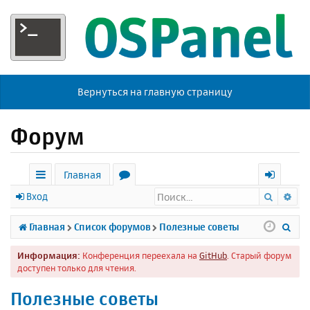
Вернуться на главную страницу
Форум
Главная
Поиск
Ра
с
о
х
Вход
ы
р
о
П
Главная
Список форумов
Полезные советы
л
у
д
о
Информация:
Конференция переехала на
GitHub
. Старый форум
к
м
и
доступен только для чтения.
и
ы
с
Полезные советы
к