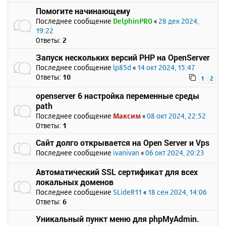
Помогите начинающему
Последнее сообщение
DelphinPRO
«
28 дек 2024,
19:22
Ответы:
2
Запуск нескольких версий PHP на OpenServer
Последнее сообщение
lp85d
«
14 окт 2024, 15:47
Ответы:
10
1
2
openserver 6 настройка переменные среды
path
Последнее сообщение
Максим
«
08 окт 2024, 22:52
Ответы:
1
Сайт долго открывается на Open Server и Vps
Последнее сообщение
ivanivan
«
06 окт 2024, 20:23
Автоматический SSL сертификат для всех
локальных доменов
Последнее сообщение
SLideR11
«
18 сен 2024, 14:06
Ответы:
6
Уникальный пункт меню для phpMyAdmin.