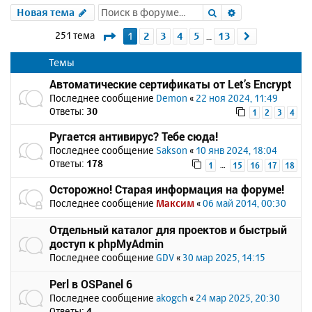
Поиск
Расширенный 
Новая тема
Страница
1
из
13
251 тема
1
2
3
4
5
13
След.
…
Темы
Автоматические сертификаты от Let’s Encrypt
Последнее сообщение
Demon
«
22 ноя 2024, 11:49
Ответы:
30
1
2
3
4
Ругается антивирус? Тебе сюда!
Последнее сообщение
Sakson
«
10 янв 2024, 18:04
Ответы:
178
…
1
15
16
17
18
Осторожно! Старая информация на форуме!
Последнее сообщение
Максим
«
06 май 2014, 00:30
Отдельный каталог для проектов и быстрый
доступ к phpMyAdmin
Последнее сообщение
GDV
«
30 мар 2025, 14:15
Perl в OSPanel 6
Последнее сообщение
akogch
«
24 мар 2025, 20:30
Ответы:
4