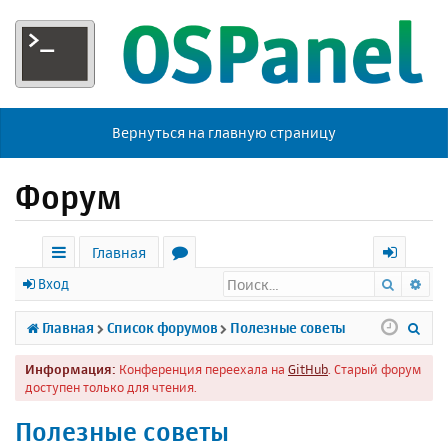
Вернуться на главную страницу
Форум
Главная
Поиск
Ра
с
о
х
Вход
ы
р
о
П
Главная
Список форумов
Полезные советы
л
у
д
о
Информация:
Конференция переехала на
GitHub
. Старый форум
к
м
и
доступен только для чтения.
и
ы
с
Полезные советы
к