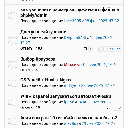
как увеличить размер загружаемого файла в
phpMyAdmin
Последнее сообщение
face2005
«
28 фев 2025, 17:32
Доступ к сайту извне
Последнее сообщение
DelphinSASI
«
10 фев 2025,
19:27
Ответы:
103
…
1
8
9
10
11
Выбор браузера
Последнее сообщение
Максим
«
04 фев 2025, 14:40
Ответы:
6
OSPanel6 + Nuxt + Nginx
Последнее сообщение
mrFlyer
«
28 янв 2025, 17:22
Учим ospanel запускаться автоматически
Последнее сообщение
lp85d
«
14 янв 2025, 11:23
Ответы:
19
1
2
Апач сожрал 10 гигабайт памяти, как быть?
Последнее сообщение
AlexBox
«
29 дек 2024, 19:27