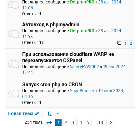
Последнее сообщение
DelphinPRO
«
28 авг 2024,
12:06
Ответы:
1
Автовход в phpmyadmin
Последнее сообщение
DelphinPRO
«
28 авг 2024,
11:58
Ответы:
13
1
2
При использовании cloudflare WARP не
перезапускается OSPanel
Последнее сообщение
ValeryFVV2002
«
19 авг 2024,
15:41
Запуск cron.php по CRON
Последнее сообщение
SagePointer
«
19 июл 2024,
01:35
Ответы:
1
Новая тема
Страница
1
из
13
251 тема
1
2
3
4
5
13
След.
…