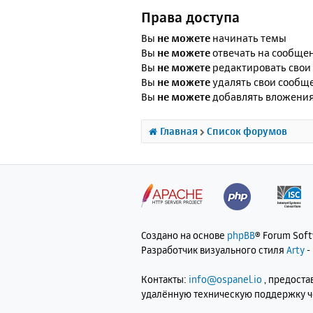
Права доступа
Вы
не можете
начинать темы
Вы
не можете
отвечать на сообще
Вы
не можете
редактировать свои
Вы
не можете
удалять свои сообщ
Вы
не можете
добавлять вложени
Главная
Список форумов
Создано на основе
phpBB
® Forum Sof
Разработчик визуального стиля
Arty
-
Контакты:
info@ospanel.io
, предост
удалённую техническую поддержку 