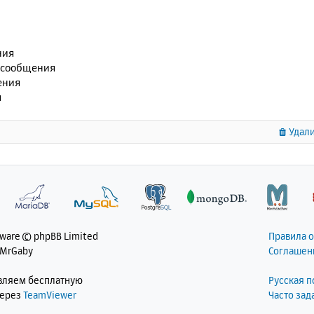
ния
 сообщения
ения
я
Удали
tware © phpBB Limited
Правила 
 MrGaby
Соглашен
авляем бесплатную
Русская 
через
TeamViewer
Часто за