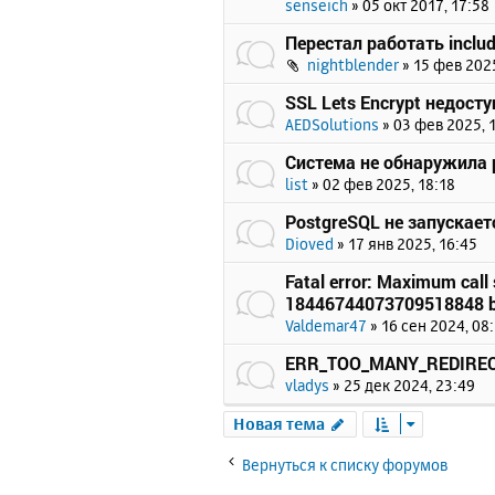
senseich
»
05 окт 2017, 17:58
Перестал работать includ
nightblender
»
15 фев 2025
SSL Lets Encrypt недост
AEDSolutions
»
03 фев 2025, 
Система не обнаружила p
list
»
02 фев 2025, 18:18
PostgreSQL не запускает
Dioved
»
17 янв 2025, 16:45
Fatal error: Maximum call 
18446744073709518848 b
Valdemar47
»
16 сен 2024, 08
ERR_TOO_MANY_REDIRE
vladys
»
25 дек 2024, 23:49
Новая тема
Вернуться к списку форумов