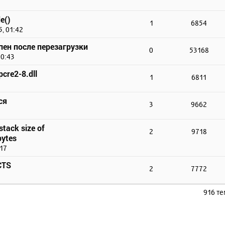
e()
1
6854
, 01:42
упен после перезагрузки
0
53168
10:43
cre2-8.dll
1
6811
ся
3
9662
stack size of
2
9718
ytes
:17
CTS
2
7772
916 т