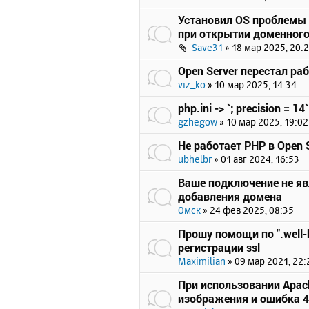
Установил OS проблемы 
при открытии доменного
Save31
»
18 мар 2025, 20:
Open Server перестал ра
viz_ko
»
10 мар 2025, 14:34
php.ini -> `; precision = 14`
gzhegow
»
10 мар 2025, 19:02
Не работает PHP в Open S
ubhelbr
»
01 авг 2024, 16:53
Ваше подключение не я
добавления домена
Омск
»
24 фев 2025, 08:35
Прошу помощи по ".well-
регистрации ssl
Maximilian
»
09 мар 2021, 22:
При использовании Apach
изображения и ошибка 