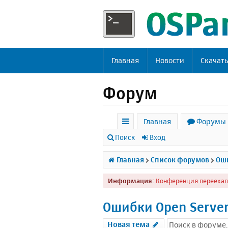
Главная
Новости
Скачат
Форум
Главная
Форумы
с
Поиск
Вход
ы
Главная
Список форумов
Оши
л
Информация:
Конференция переехал
к
и
Ошибки Open Serve
Новая тема