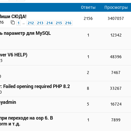
Ответы
Просмотры
 Пиши СЮДА!
2156
3407057
16
…
1
212
213
214
215
216
ть параметр для MySQL
1
12342
ver V6 HELP)
1
48396
45
2
7467
0
r: Failed opening required PHP 8.2
8
33267
0
myadmin
5
16724
ри переходе на osp 6. В
1
7899
rm и т.д.