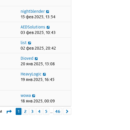
nightblender
15 фев 2025, 13:54
AEDSolutions
03 фев 2025, 10:43
list
02 фев 2025, 20:42
Dioved
20 янв 2025, 13:08
HeavyLogic
19 янв 2025, 16:45
wowa
18 янв 2025, 00:09
Страница
1
из
46
ем
1
2
3
4
5
46
След.
…