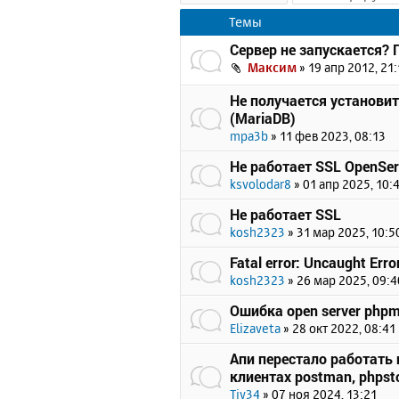
Темы
Сервер не запускается?
Максим
»
19 апр 2012, 21:
Не получается установи
(MariaDB)
mpa3b
»
11 фев 2023, 08:13
Не работает SSL OpenSer
ksvolodar8
»
01 апр 2025, 10:
Не работает SSL
kosh2323
»
31 мар 2025, 10:5
Fatal error: Uncaught Erro
kosh2323
»
26 мар 2025, 09:4
Ошибка open server php
Elizaveta
»
28 окт 2022, 08:41
Апи перестало работать п
клиентах postman, phpsto
Tiv34
»
07 ноя 2024, 13:21