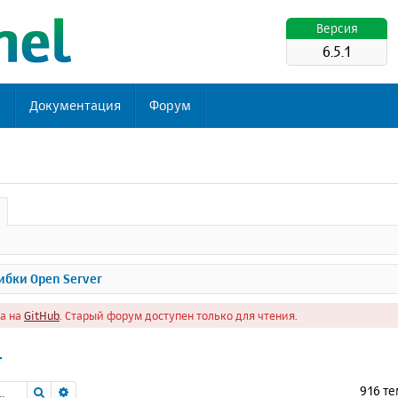
Версия
6.5.1
ь
Документация
Форум
бки Open Server
а на
GitHub
. Старый форум доступен только для чтения.
r
Поиск
Расширенный поиск
916 т