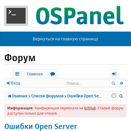
Вернуться на главную страницу
Форум
Главная
Поиск
Ра
с
о
х
Вход
ы
р
о
П
Главная
Список форумов
Ошибки Open Server
л
у
д
о
Информация:
Конференция переехала на
GitHub
. Старый форум
к
м
и
доступен только для чтения.
и
ы
с
Ошибки Open Server
к