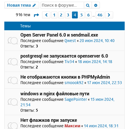
Поиск
Расширенный 
Новая тема
Страница
4
из
46
916 тем
1
2
3
4
5
6
46
Пред.
След.
…
Темы
Open Server Panel 6.0 и sendmail.exe
Последнее сообщение
Qwest
«
20 июн 2024, 10:40
Ответы:
3
postgresql не запускается openserver 6.0
Последнее сообщение
Tiv34
«
18 июн 2024, 14:18
Ответы:
2
Не отображаются кнопки в PHPMyAdmin
Последнее сообщение
smoook92
«
17 июн 2024, 22:53
windows и nginx файловые пути
Последнее сообщение
SagePointer
«
15 июн 2024,
21:54
Ответы:
5
Нет флажков при запуске
Последнее сообщение
Максим
«
14 июн 2024, 18:31