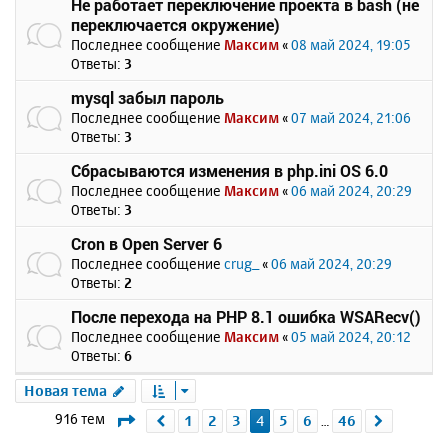
Не работает переключение проекта в bash (не
переключается окружение)
Последнее сообщение
Максим
«
08 май 2024, 19:05
Ответы:
3
mysql забыл пароль
Последнее сообщение
Максим
«
07 май 2024, 21:06
Ответы:
3
Сбрасываются изменения в php.ini OS 6.0
Последнее сообщение
Максим
«
06 май 2024, 20:29
Ответы:
3
Cron в Open Server 6
Последнее сообщение
crug_
«
06 май 2024, 20:29
Ответы:
2
После перехода на PHP 8.1 ошибка WSARecv()
Последнее сообщение
Максим
«
05 май 2024, 20:12
Ответы:
6
Новая тема
Страница
4
из
46
916 тем
1
2
3
4
5
6
46
Пред.
След.
…