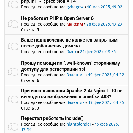
php.ini -> `; precision = 14`
Последнее сообщение
gzhegow
«
10 мар 2025, 19:02
Не работает PHP в Open Server 6
Последнее сообщение
Максим
«
28 фев 2025, 13:23
Ответы:
5
Ваше подключение не является закрытым
после добавления домена
Последнее сообщение
Омск
«
24 фев 2025, 08:35
Прошу помощи по ".well-known" стороннему
доступу для регистрации ssl
Последнее сообщение
Валентин
«
19 фев 2025, 04:32
Ответы:
6
При использовании Apache-2.4+Nginx 1.10 не
выводятся изображения и ошибка 403?
Последнее сообщение
Валентин
«
19 фев 2025, 04:25
Ответы:
3
Перестал работать include()
Последнее сообщение
nightblender
«
15 фев 2025,
13:54