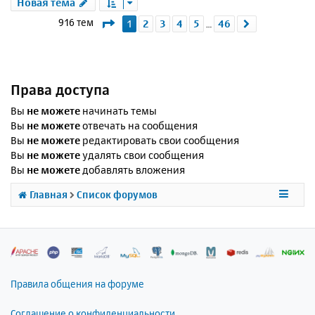
Новая тема
Страница
1
из
46
916 тем
1
2
3
4
5
46
След.
…
Права доступа
Вы
не можете
начинать темы
Вы
не можете
отвечать на сообщения
Вы
не можете
редактировать свои сообщения
Вы
не можете
удалять свои сообщения
Вы
не можете
добавлять вложения
Главная
Список форумов
Правила общения на форуме
Соглашение о конфиденциальности