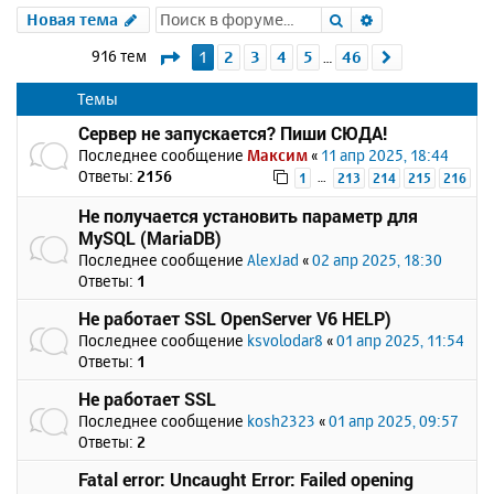
Поиск
Расширенный 
Новая тема
Страница
1
из
46
916 тем
1
2
3
4
5
46
След.
…
Темы
Сервер не запускается? Пиши СЮДА!
Последнее сообщение
Максим
«
11 апр 2025, 18:44
Ответы:
2156
…
1
213
214
215
216
Не получается установить параметр для
MySQL (MariaDB)
Последнее сообщение
AlexJad
«
02 апр 2025, 18:30
Ответы:
1
Не работает SSL OpenServer V6 HELP)
Последнее сообщение
ksvolodar8
«
01 апр 2025, 11:54
Ответы:
1
Не работает SSL
Последнее сообщение
kosh2323
«
01 апр 2025, 09:57
Ответы:
2
Fatal error: Uncaught Error: Failed opening