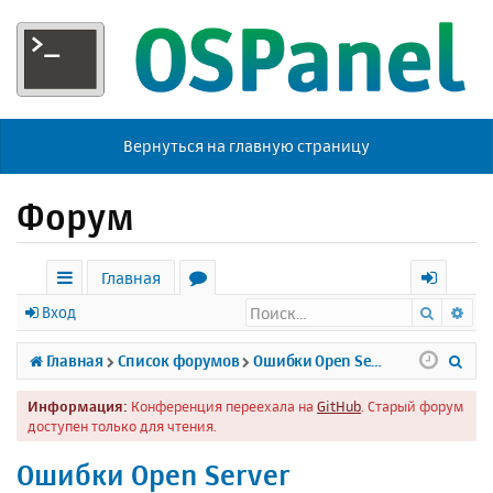
Вернуться на главную страницу
Форум
Главная
Поиск
Ра
с
о
х
Вход
ы
р
о
П
Главная
Список форумов
Ошибки Open Server
л
у
д
о
Информация:
Конференция переехала на
GitHub
. Старый форум
к
м
и
доступен только для чтения.
и
ы
с
Ошибки Open Server
к