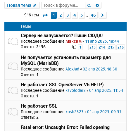
Поиск
Расширенный 
Новая тема
Страница
1
из
46
916 тем
1
2
3
4
5
46
След.
…
Темы
Сервер не запускается? Пиши СЮДА!
Последнее сообщение
Максим
«
11 апр 2025, 18:44
Ответы:
2156
…
1
213
214
215
216
Не получается установить параметр для
MySQL (MariaDB)
Последнее сообщение
AlexJad
«
02 апр 2025, 18:30
Ответы:
1
Не работает SSL OpenServer V6 HELP)
Последнее сообщение
ksvolodar8
«
01 апр 2025, 11:54
Ответы:
1
Не работает SSL
Последнее сообщение
kosh2323
«
01 апр 2025, 09:57
Ответы:
2
Fatal error: Uncaught Error: Failed opening