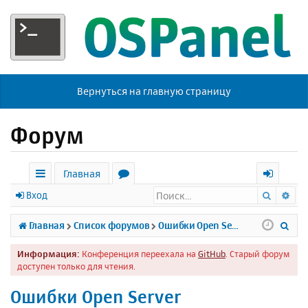
Вернуться на главную страницу
Форум
Главная
Поиск
Ра
с
о
х
Вход
ы
р
о
П
Главная
Список форумов
Ошибки Open Server
л
у
д
о
Информация:
Конференция переехала на
GitHub
. Старый форум
к
м
и
доступен только для чтения.
и
ы
с
Ошибки Open Server
к