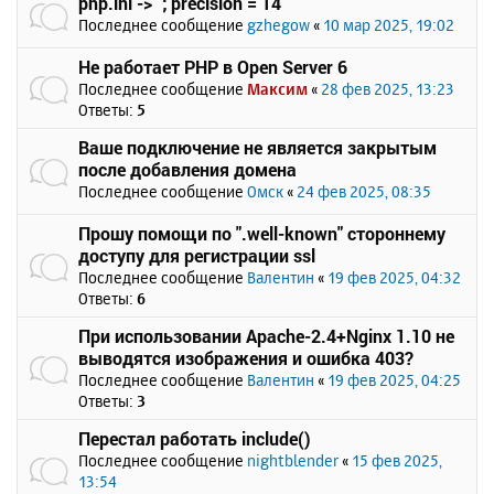
php.ini -> `; precision = 14`
Последнее сообщение
gzhegow
«
10 мар 2025, 19:02
Не работает PHP в Open Server 6
Последнее сообщение
Максим
«
28 фев 2025, 13:23
Ответы:
5
Ваше подключение не является закрытым
после добавления домена
Последнее сообщение
Омск
«
24 фев 2025, 08:35
Прошу помощи по ".well-known" стороннему
доступу для регистрации ssl
Последнее сообщение
Валентин
«
19 фев 2025, 04:32
Ответы:
6
При использовании Apache-2.4+Nginx 1.10 не
выводятся изображения и ошибка 403?
Последнее сообщение
Валентин
«
19 фев 2025, 04:25
Ответы:
3
Перестал работать include()
Последнее сообщение
nightblender
«
15 фев 2025,
13:54