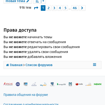
Новая тема
Страница
1
из
46
916 тем
1
2
3
4
5
46
След.
…
Права доступа
Вы
не можете
начинать темы
Вы
не можете
отвечать на сообщения
Вы
не можете
редактировать свои сообщения
Вы
не можете
удалять свои сообщения
Вы
не можете
добавлять вложения
Главная
Список форумов
Правила общения на форуме
Соглашение о конфиденциальности