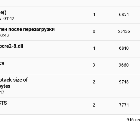
e()
1
6851
, 01:42
упен после перезагрузки
0
53156
10:43
cre2-8.dll
1
6810
ся
3
9660
stack size of
2
9718
ytes
:17
CTS
2
7771
916 т