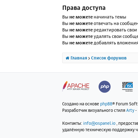
Права доступа
Вы
не можете
начинать темы
Вы
не можете
отвечать на сообще
Вы
не можете
редактировать свои
Вы
не можете
удалять свои сообщ
Вы
не можете
добавлять вложени
Главная
Список форумов
Создано на основе
phpBB
® Forum Sof
Разработчик визуального стиля
Arty
-
Контакты:
info@ospanel.io
, предост
удалённую техническую поддержку 