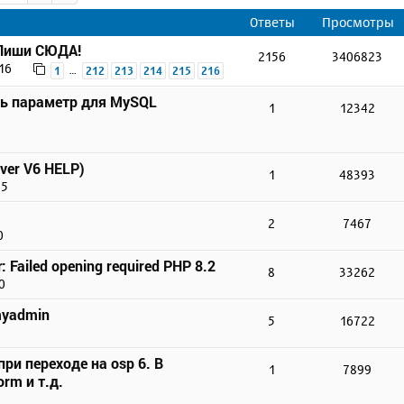
Ответы
Просмотры
 Пиши СЮДА!
2156
3406823
16
…
1
212
213
214
215
216
ть параметр для MySQL
1
12342
ver V6 HELP)
1
48393
45
2
7467
0
r: Failed opening required PHP 8.2
8
33262
0
myadmin
5
16722
ри переходе на osp 6. В
1
7899
rm и т.д.