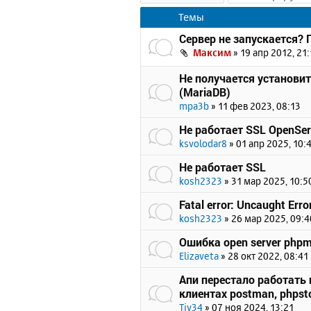
Темы
Сервер не запускается?
Максим
»
19 апр 2012, 21:
Не получается установи
(MariaDB)
mpa3b
»
11 фев 2023, 08:13
Не работает SSL OpenSer
ksvolodar8
»
01 апр 2025, 10:
Не работает SSL
kosh2323
»
31 мар 2025, 10:5
Fatal error: Uncaught Erro
kosh2323
»
26 мар 2025, 09:4
Ошибка open server php
Elizaveta
»
28 окт 2022, 08:41
Апи перестало работать п
клиентах postman, phpsto
Tiv34
»
07 ноя 2024, 13:21