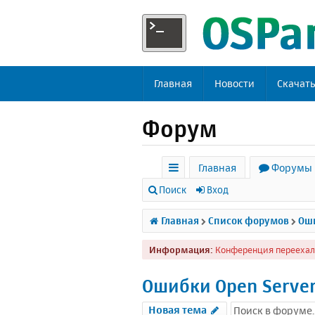
Главная
Новости
Скачат
Форум
Главная
Форумы
с
Поиск
Вход
ы
Главная
Список форумов
Оши
л
Информация:
Конференция переехал
к
и
Ошибки Open Serve
Новая тема