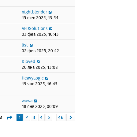
nightblender
15 фев 2025, 13:54
AEDSolutions
03 фев 2025, 10:43
list
02 фев 2025, 20:42
Dioved
20 янв 2025, 13:08
HeavyLogic
19 янв 2025, 16:45
wowa
18 янв 2025, 00:09
Страница
1
из
46
ем
1
2
3
4
5
46
След.
…