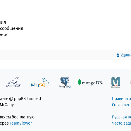
ния
 сообщения
ения
я
Удали
tware © phpBB Limited
Правила 
 MrGaby
Соглашен
авляем бесплатную
Русская 
через
TeamViewer
Часто за