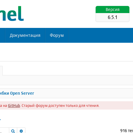
Версия
6.5.1
ь
Документация
Форум
бки Open Server
а на
GitHub
. Старый форум доступен только для чтения.
r
Поиск
Расширенный поиск
916 т