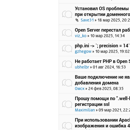
Установил OS проблемы 
при открытии доменного
Save31
»
18 мар 2025, 20:
Open Server перестал ра
viz_ko
»
10 мар 2025, 14:34
php.ini -> `; precision = 14`
gzhegow
»
10 мар 2025, 19:02
Не работает PHP в Open S
ubhelbr
»
01 авг 2024, 16:53
Ваше подключение не я
добавления домена
Омск
»
24 фев 2025, 08:35
Прошу помощи по ".well-
регистрации ssl
Maximilian
»
09 мар 2021, 22:
При использовании Apach
изображения и ошибка 