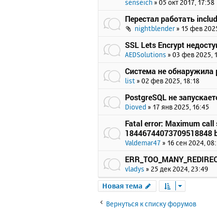
senseich
»
05 окт 2017, 17:58
Перестал работать includ
nightblender
»
15 фев 2025
SSL Lets Encrypt недост
AEDSolutions
»
03 фев 2025, 
Система не обнаружила p
list
»
02 фев 2025, 18:18
PostgreSQL не запускает
Dioved
»
17 янв 2025, 16:45
Fatal error: Maximum call 
18446744073709518848 b
Valdemar47
»
16 сен 2024, 08
ERR_TOO_MANY_REDIRE
vladys
»
25 дек 2024, 23:49
Новая тема
Вернуться к списку форумов