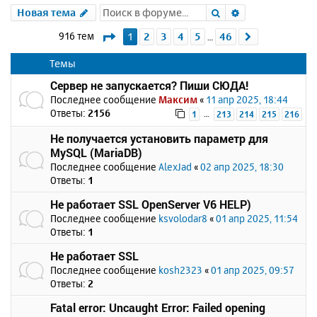
Поиск
Расширенный 
Новая тема
Страница
1
из
46
916 тем
1
2
3
4
5
46
След.
…
Темы
Сервер не запускается? Пиши СЮДА!
Последнее сообщение
Максим
«
11 апр 2025, 18:44
Ответы:
2156
…
1
213
214
215
216
Не получается установить параметр для
MySQL (MariaDB)
Последнее сообщение
AlexJad
«
02 апр 2025, 18:30
Ответы:
1
Не работает SSL OpenServer V6 HELP)
Последнее сообщение
ksvolodar8
«
01 апр 2025, 11:54
Ответы:
1
Не работает SSL
Последнее сообщение
kosh2323
«
01 апр 2025, 09:57
Ответы:
2
Fatal error: Uncaught Error: Failed opening