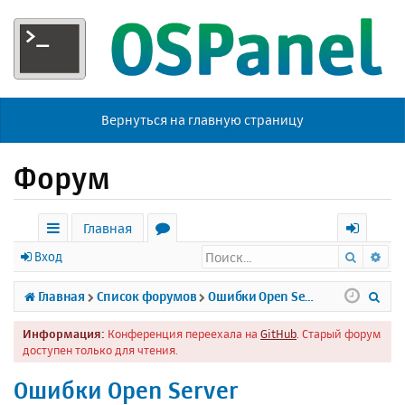
Вернуться на главную страницу
Форум
Главная
Поиск
Ра
с
о
х
Вход
ы
р
о
П
Главная
Список форумов
Ошибки Open Server
л
у
д
о
Информация:
Конференция переехала на
GitHub
. Старый форум
к
м
и
доступен только для чтения.
и
ы
с
Ошибки Open Server
к