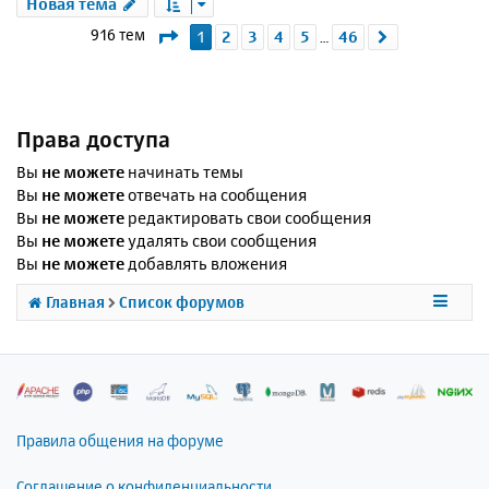
Новая тема
Страница
1
из
46
916 тем
1
2
3
4
5
46
След.
…
Права доступа
Вы
не можете
начинать темы
Вы
не можете
отвечать на сообщения
Вы
не можете
редактировать свои сообщения
Вы
не можете
удалять свои сообщения
Вы
не можете
добавлять вложения
Главная
Список форумов
Правила общения на форуме
Соглашение о конфиденциальности