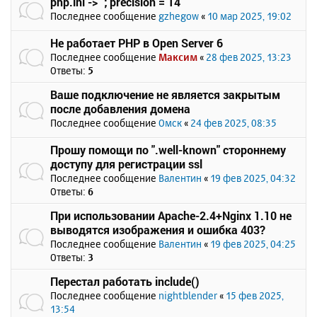
php.ini -> `; precision = 14`
Последнее сообщение
gzhegow
«
10 мар 2025, 19:02
Не работает PHP в Open Server 6
Последнее сообщение
Максим
«
28 фев 2025, 13:23
Ответы:
5
Ваше подключение не является закрытым
после добавления домена
Последнее сообщение
Омск
«
24 фев 2025, 08:35
Прошу помощи по ".well-known" стороннему
доступу для регистрации ssl
Последнее сообщение
Валентин
«
19 фев 2025, 04:32
Ответы:
6
При использовании Apache-2.4+Nginx 1.10 не
выводятся изображения и ошибка 403?
Последнее сообщение
Валентин
«
19 фев 2025, 04:25
Ответы:
3
Перестал работать include()
Последнее сообщение
nightblender
«
15 фев 2025,
13:54