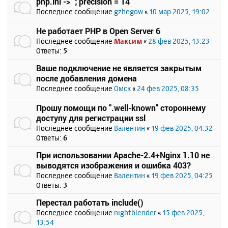
php.ini -> `; precision = 14`
Последнее сообщение
gzhegow
«
10 мар 2025, 19:02
Не работает PHP в Open Server 6
Последнее сообщение
Максим
«
28 фев 2025, 13:23
Ответы:
5
Ваше подключение не является закрытым
после добавления домена
Последнее сообщение
Омск
«
24 фев 2025, 08:35
Прошу помощи по ".well-known" стороннему
доступу для регистрации ssl
Последнее сообщение
Валентин
«
19 фев 2025, 04:32
Ответы:
6
При использовании Apache-2.4+Nginx 1.10 не
выводятся изображения и ошибка 403?
Последнее сообщение
Валентин
«
19 фев 2025, 04:25
Ответы:
3
Перестал работать include()
Последнее сообщение
nightblender
«
15 фев 2025,
13:54