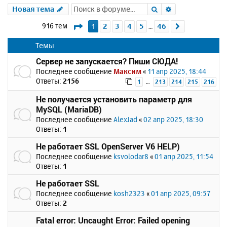
Поиск
Расширенный 
Новая тема
Страница
1
из
46
916 тем
1
2
3
4
5
46
След.
…
Темы
Сервер не запускается? Пиши СЮДА!
Последнее сообщение
Максим
«
11 апр 2025, 18:44
Ответы:
2156
…
1
213
214
215
216
Не получается установить параметр для
MySQL (MariaDB)
Последнее сообщение
AlexJad
«
02 апр 2025, 18:30
Ответы:
1
Не работает SSL OpenServer V6 HELP)
Последнее сообщение
ksvolodar8
«
01 апр 2025, 11:54
Ответы:
1
Не работает SSL
Последнее сообщение
kosh2323
«
01 апр 2025, 09:57
Ответы:
2
Fatal error: Uncaught Error: Failed opening