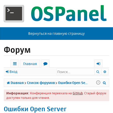
Вернуться на главную страницу
Форум
Главная
Поиск
Ра
с
о
х
Вход
ы
р
о
П
Главная
Список форумов
Ошибки Open Server
л
у
д
о
Информация:
Конференция переехала на
GitHub
. Старый форум
к
м
и
доступен только для чтения.
и
ы
с
Ошибки Open Server
к