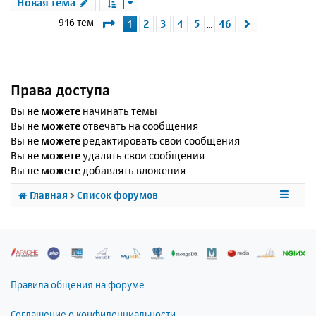
Новая тема
Страница
1
из
46
916 тем
1
2
3
4
5
46
След.
…
Права доступа
Вы
не можете
начинать темы
Вы
не можете
отвечать на сообщения
Вы
не можете
редактировать свои сообщения
Вы
не можете
удалять свои сообщения
Вы
не можете
добавлять вложения
Главная
Список форумов
Правила общения на форуме
Соглашение о конфиденциальности