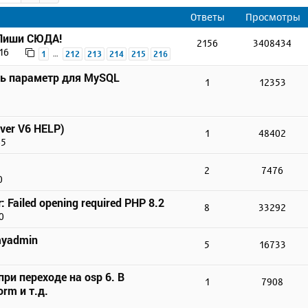
Ответы
Просмотры
 Пиши СЮДА!
2156
3408434
16
…
1
212
213
214
215
216
ть параметр для MySQL
1
12353
ver V6 HELP)
1
48402
45
2
7476
0
r: Failed opening required PHP 8.2
8
33292
0
myadmin
5
16733
ри переходе на osp 6. В
1
7908
rm и т.д.