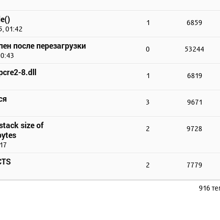
e()
1
6859
, 01:42
упен после перезагрузки
0
53244
10:43
cre2-8.dll
1
6819
ся
3
9671
stack size of
2
9728
ytes
:17
CTS
2
7779
916 т