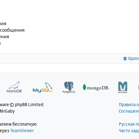
ния
 сообщения
ения
я
Удали
tware © phpBB Limited
Правила 
 MrGaby
Соглашен
авляем бесплатную
Русская 
через
TeamViewer
Часто за