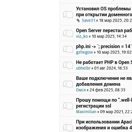
Установил OS проблемы 
при открытии доменного
Save31
»
18 мар 2025, 20:
Open Server перестал ра
viz_ko
»
10 мар 2025, 14:34
php.ini -> `; precision = 14`
gzhegow
»
10 мар 2025, 19:02
Не работает PHP в Open S
ubhelbr
»
01 авг 2024, 16:53
Ваше подключение не я
добавления домена
Омск
»
24 фев 2025, 08:35
Прошу помощи по ".well-
регистрации ssl
Maximilian
»
09 мар 2021, 22:
При использовании Apach
изображения и ошибка 