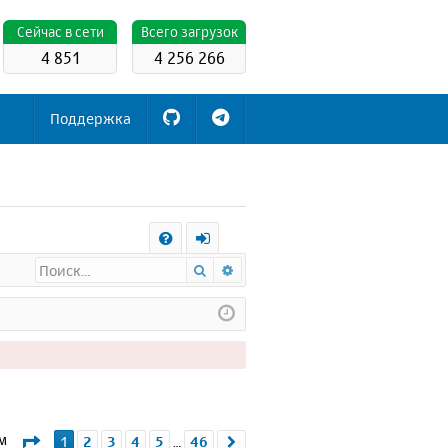
Cейчас в сети
Всего загрузок
4 851
4 256 266
Поддержка
С
Поиск
Расширенный поиск
FA
х
Q
о
д
Страница
1
из
46
ем
1
2
3
4
5
46
След.
…