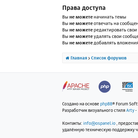
Права доступа
Вы
не можете
начинать темы
Вы
не можете
отвечать на сообще
Вы
не можете
редактировать свои
Вы
не можете
удалять свои сообщ
Вы
не можете
добавлять вложени
Главная
Список форумов
Создано на основе
phpBB
® Forum Sof
Разработчик визуального стиля
Arty
-
Контакты:
info@ospanel.io
, предост
удалённую техническую поддержку 