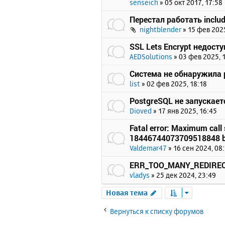
senseich
»
05 окт 2017, 17:58
Перестал работать includ
nightblender
»
15 фев 2025
SSL Lets Encrypt недост
AEDSolutions
»
03 фев 2025, 
Система не обнаружила p
list
»
02 фев 2025, 18:18
PostgreSQL не запускает
Dioved
»
17 янв 2025, 16:45
Fatal error: Maximum call 
18446744073709518848 b
Valdemar47
»
16 сен 2024, 08
ERR_TOO_MANY_REDIRE
vladys
»
25 дек 2024, 23:49
Новая тема
Вернуться к списку форумов