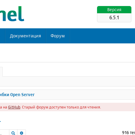
Версия
6.5.1
ь
Документация
Форум
бки Open Server
а на
GitHub
. Старый форум доступен только для чтения.
r
Поиск
Расширенный поиск
916 т