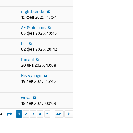
nightblender
15 фев 2025, 13:54
AEDSolutions
03 фев 2025, 10:43
list
02 фев 2025, 20:42
Dioved
20 янв 2025, 13:08
HeavyLogic
19 янв 2025, 16:45
wowa
18 янв 2025, 00:09
Страница
1
из
46
ем
1
2
3
4
5
46
След.
…