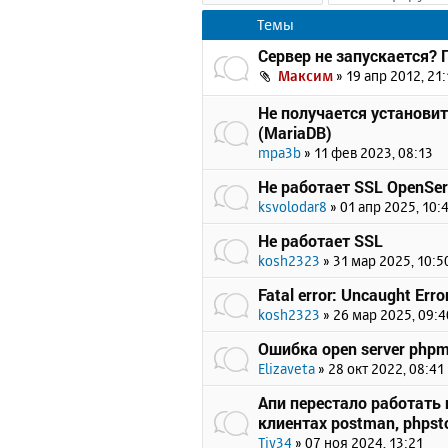
Темы
Сервер не запускается?
Максим
»
19 апр 2012, 21:
Не получается установи
(MariaDB)
mpa3b
»
11 фев 2023, 08:13
Не работает SSL OpenSer
ksvolodar8
»
01 апр 2025, 10:
Не работает SSL
kosh2323
»
31 мар 2025, 10:5
Fatal error: Uncaught Erro
kosh2323
»
26 мар 2025, 09:4
Ошибка open server php
Elizaveta
»
28 окт 2022, 08:41
Апи перестало работать п
клиентах postman, phpsto
Tiv34
»
07 ноя 2024, 13:21