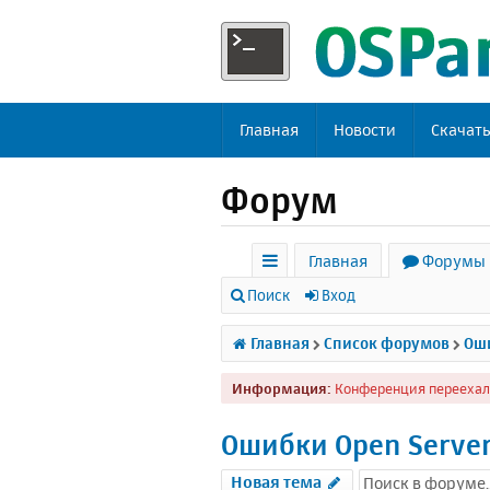
Главная
Новости
Скачат
Форум
Главная
Форумы
с
Поиск
Вход
ы
Главная
Список форумов
Оши
л
Информация:
Конференция переехал
к
и
Ошибки Open Serve
Новая тема