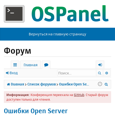
Вернуться на главную страницу
Форум
Главная
Поиск
Ра
с
о
х
Вход
ы
р
о
П
Главная
Список форумов
Ошибки Open Server
л
у
д
о
Информация:
Конференция переехала на
GitHub
. Старый форум
к
м
и
доступен только для чтения.
и
ы
с
Ошибки Open Server
к