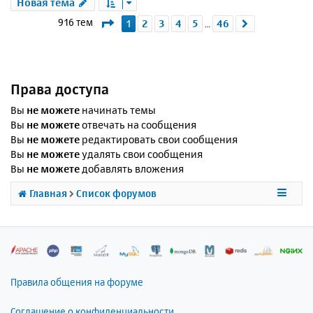
Новая тема
Страница
1
из
46
916 тем
1
2
3
4
5
46
След.
…
Права доступа
Вы
не можете
начинать темы
Вы
не можете
отвечать на сообщения
Вы
не можете
редактировать свои сообщения
Вы
не можете
удалять свои сообщения
Вы
не можете
добавлять вложения
Главная
Список форумов
Правила общения на форуме
Соглашение о конфиденциальности