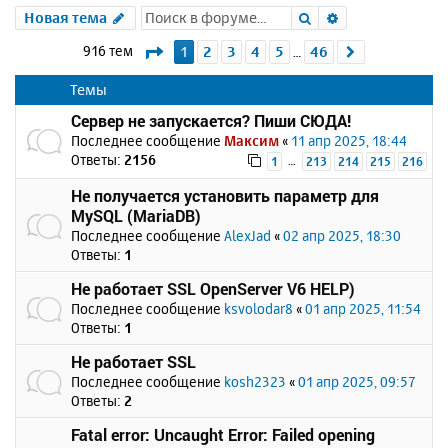
Поиск
Расширенный 
Новая тема
Страница
1
из
46
916 тем
1
2
3
4
5
46
След.
…
Темы
Сервер не запускается? Пиши СЮДА!
Последнее сообщение
Максим
«
11 апр 2025, 18:44
Ответы:
2156
…
1
213
214
215
216
Не получается установить параметр для
MySQL (MariaDB)
Последнее сообщение
AlexJad
«
02 апр 2025, 18:30
Ответы:
1
Не работает SSL OpenServer V6 HELP)
Последнее сообщение
ksvolodar8
«
01 апр 2025, 11:54
Ответы:
1
Не работает SSL
Последнее сообщение
kosh2323
«
01 апр 2025, 09:57
Ответы:
2
Fatal error: Uncaught Error: Failed opening