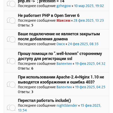
php.ini -> `; precision = 14`
Последнее сообщение
gzhegow
«
10 мар 2025, 19:02
Не работает PHP в Open Server 6
Последнее сообщение
Максим
«
28 фев 2025, 13:23
Ответы:
5
Ваше подключение не является закрытым
после добавления домена
Последнее сообщение
Омск
«
24 фев 2025, 08:35
Прошу помощи по ".well-known" стороннему
доступу для регистрации ssl
Последнее сообщение
Валентин
«
19 фев 2025, 04:32
Ответы:
6
При использовании Apache-2.4+Nginx 1.10 не
выводятся изображения и ошибка 403?
Последнее сообщение
Валентин
«
19 фев 2025, 04:25
Ответы:
3
Перестал работать include()
Последнее сообщение
nightblender
«
15 фев 2025,
13:54