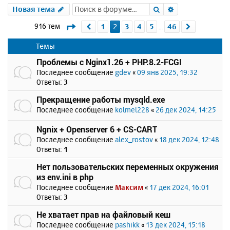
Поиск
Расширенный 
Новая тема
Страница
2
из
46
916 тем
1
2
3
4
5
46
Пред.
След.
…
Темы
Проблемы с Nginx1.26 + PHP.8.2-FCGI
Последнее сообщение
gdev
«
09 янв 2025, 19:32
Ответы:
3
Прекращение работы mysqld.exe
Последнее сообщение
kolmel228
«
26 дек 2024, 14:25
Ngnix + Openserver 6 + CS-CART
Последнее сообщение
alex_rostov
«
18 дек 2024, 12:48
Ответы:
1
Нет пользовательских переменных окружения
из env.ini в php
Последнее сообщение
Максим
«
17 дек 2024, 16:01
Ответы:
3
Не хватает прав на файловый кеш
Последнее сообщение
pashikk
«
13 дек 2024, 15:18