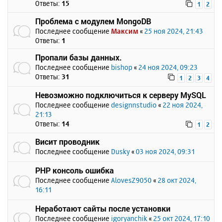
Ответы:
15
1
2
Проблема с модулем MongoDB
Последнее сообщение
Максим
«
25 ноя 2024, 21:43
Ответы:
1
Пропали базы данных.
Последнее сообщение
bishop
«
24 ноя 2024, 09:23
Ответы:
31
1
2
3
4
Невозможно подключиться к серверу MySQL
Последнее сообщение
designnstudio
«
22 ноя 2024,
21:13
Ответы:
14
1
2
Висит проводник
Последнее сообщение
Dusky
«
03 ноя 2024, 09:31
PHP консоль ошибка
Последнее сообщение
AlovesZ9050
«
28 окт 2024,
16:11
Неработают сайты после установки
Последнее сообщение
igoryanchik
«
25 окт 2024, 17:10