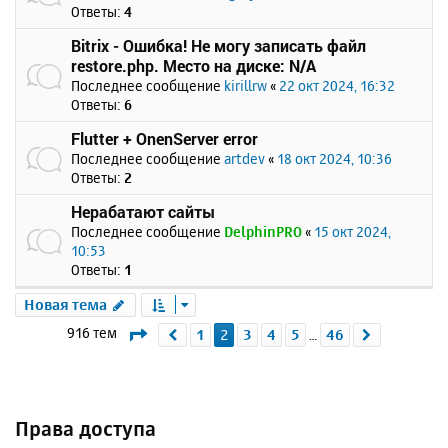
Ответы:
4
Bitrix - Ошибка! Не могу записать файл
restore.php. Место на диске: N/A
Последнее сообщение
kirillrw
«
22 окт 2024, 16:32
Ответы:
6
Flutter + OnenServer error
Последнее сообщение
artdev
«
18 окт 2024, 10:36
Ответы:
2
Нерабатают сайты
Последнее сообщение
DelphinPRO
«
15 окт 2024,
10:53
Ответы:
1
Новая тема
Страница
2
из
46
916 тем
1
2
3
4
5
46
Пред.
След.
…
Права доступа