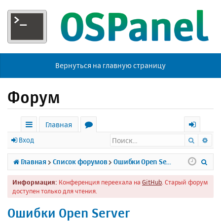
Вернуться на главную страницу
Форум
Главная
Поиск
Ра
с
о
х
Вход
ы
р
о
П
Главная
Список форумов
Ошибки Open Server
л
у
д
о
Информация:
Конференция переехала на
GitHub
. Старый форум
к
м
и
доступен только для чтения.
и
ы
с
Ошибки Open Server
к