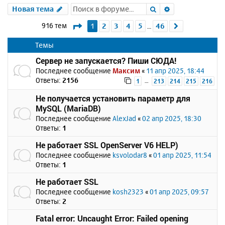
Поиск
Расширенный 
Новая тема
Страница
1
из
46
916 тем
1
2
3
4
5
46
След.
…
Темы
Сервер не запускается? Пиши СЮДА!
Последнее сообщение
Максим
«
11 апр 2025, 18:44
Ответы:
2156
…
1
213
214
215
216
Не получается установить параметр для
MySQL (MariaDB)
Последнее сообщение
AlexJad
«
02 апр 2025, 18:30
Ответы:
1
Не работает SSL OpenServer V6 HELP)
Последнее сообщение
ksvolodar8
«
01 апр 2025, 11:54
Ответы:
1
Не работает SSL
Последнее сообщение
kosh2323
«
01 апр 2025, 09:57
Ответы:
2
Fatal error: Uncaught Error: Failed opening