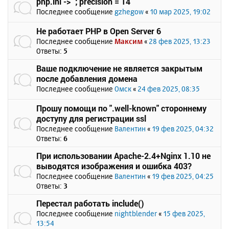
php.ini -> `; precision = 14`
Последнее сообщение
gzhegow
«
10 мар 2025, 19:02
Не работает PHP в Open Server 6
Последнее сообщение
Максим
«
28 фев 2025, 13:23
Ответы:
5
Ваше подключение не является закрытым
после добавления домена
Последнее сообщение
Омск
«
24 фев 2025, 08:35
Прошу помощи по ".well-known" стороннему
доступу для регистрации ssl
Последнее сообщение
Валентин
«
19 фев 2025, 04:32
Ответы:
6
При использовании Apache-2.4+Nginx 1.10 не
выводятся изображения и ошибка 403?
Последнее сообщение
Валентин
«
19 фев 2025, 04:25
Ответы:
3
Перестал работать include()
Последнее сообщение
nightblender
«
15 фев 2025,
13:54