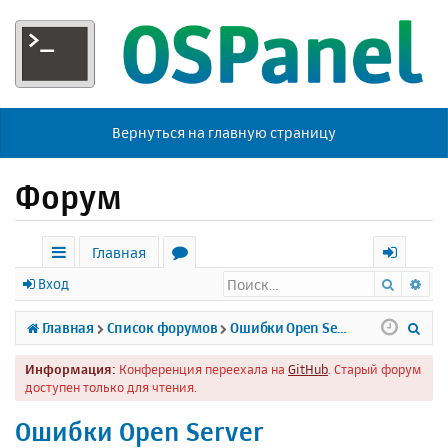
Вернуться на главную страницу
Форум
Главная
Поиск
Ра
с
о
х
Вход
ы
р
о
П
Главная
Список форумов
Ошибки Open Server
л
у
д
о
Информация:
Конференция переехала на
GitHub
. Старый форум
к
м
и
доступен только для чтения.
и
ы
с
Ошибки Open Server
к