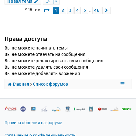
Новая тема
Страница
1
из
46
916 тем
1
2
3
4
5
46
След.
…
Права доступа
Вы
не можете
начинать темы
Вы
не можете
отвечать на сообщения
Вы
не можете
редактировать свои сообщения
Вы
не можете
удалять свои сообщения
Вы
не можете
добавлять вложения
Главная
Список форумов
Правила общения на форуме
Соглашение о конфиденциальности