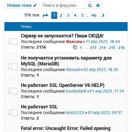
Поиск
Расширенный 
Новая тема
Страница
1
из
46
916 тем
1
2
3
4
5
46
След.
…
Темы
Сервер не запускается? Пиши СЮДА!
Последнее сообщение
Максим
«
11 апр 2025, 18:44
Ответы:
2156
…
1
213
214
215
216
Не получается установить параметр для
MySQL (MariaDB)
Последнее сообщение
AlexJad
«
02 апр 2025, 18:30
Ответы:
1
Не работает SSL OpenServer V6 HELP)
Последнее сообщение
ksvolodar8
«
01 апр 2025, 11:54
Ответы:
1
Не работает SSL
Последнее сообщение
kosh2323
«
01 апр 2025, 09:57
Ответы:
2
Fatal error: Uncaught Error: Failed opening