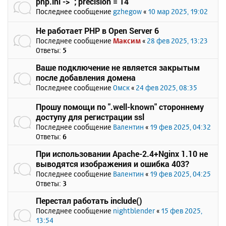
php.ini -> `; precision = 14`
Последнее сообщение
gzhegow
«
10 мар 2025, 19:02
Не работает PHP в Open Server 6
Последнее сообщение
Максим
«
28 фев 2025, 13:23
Ответы:
5
Ваше подключение не является закрытым
после добавления домена
Последнее сообщение
Омск
«
24 фев 2025, 08:35
Прошу помощи по ".well-known" стороннему
доступу для регистрации ssl
Последнее сообщение
Валентин
«
19 фев 2025, 04:32
Ответы:
6
При использовании Apache-2.4+Nginx 1.10 не
выводятся изображения и ошибка 403?
Последнее сообщение
Валентин
«
19 фев 2025, 04:25
Ответы:
3
Перестал работать include()
Последнее сообщение
nightblender
«
15 фев 2025,
13:54