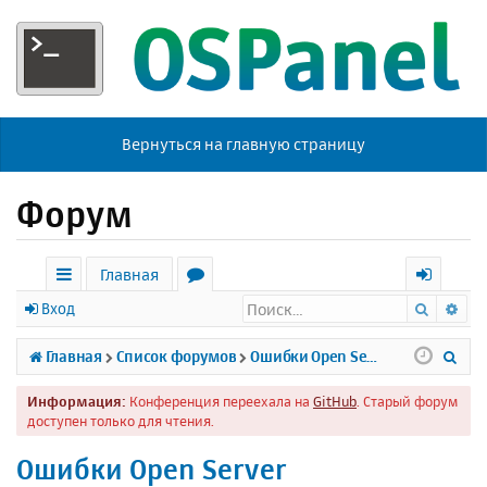
Вернуться на главную страницу
Форум
Главная
Поиск
Ра
с
о
х
Вход
ы
р
о
П
Главная
Список форумов
Ошибки Open Server
л
у
д
о
Информация:
Конференция переехала на
GitHub
. Старый форум
к
м
и
доступен только для чтения.
и
ы
с
Ошибки Open Server
к