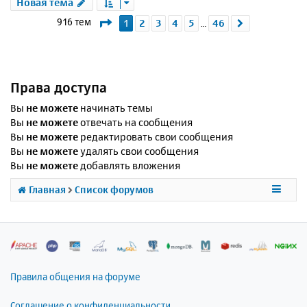
Новая тема
Страница
1
из
46
916 тем
1
2
3
4
5
46
След.
…
Права доступа
Вы
не можете
начинать темы
Вы
не можете
отвечать на сообщения
Вы
не можете
редактировать свои сообщения
Вы
не можете
удалять свои сообщения
Вы
не можете
добавлять вложения
Главная
Список форумов
Правила общения на форуме
Соглашение о конфиденциальности