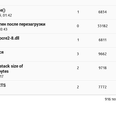
e()
1
6854
, 01:42
упен после перезагрузки
0
53182
10:43
cre2-8.dll
1
6811
ся
3
9662
stack size of
2
9718
ytes
:17
CTS
2
7772
916 т