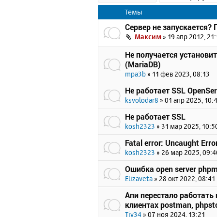
Темы
Сервер не запускается?
Максим
»
19 апр 2012, 21:
Не получается установи
(MariaDB)
mpa3b
»
11 фев 2023, 08:13
Не работает SSL OpenSer
ksvolodar8
»
01 апр 2025, 10:
Не работает SSL
kosh2323
»
31 мар 2025, 10:5
Fatal error: Uncaught Erro
kosh2323
»
26 мар 2025, 09:4
Ошибка open server php
Elizaveta
»
28 окт 2022, 08:41
Апи перестало работать п
клиентах postman, phpsto
Tiv34
»
07 ноя 2024, 13:21