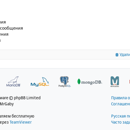
ния
 сообщения
ения
я
Удали
tware © phpBB Limited
Правила 
 MrGaby
Соглашен
авляем бесплатную
Русская 
через
TeamViewer
Часто за