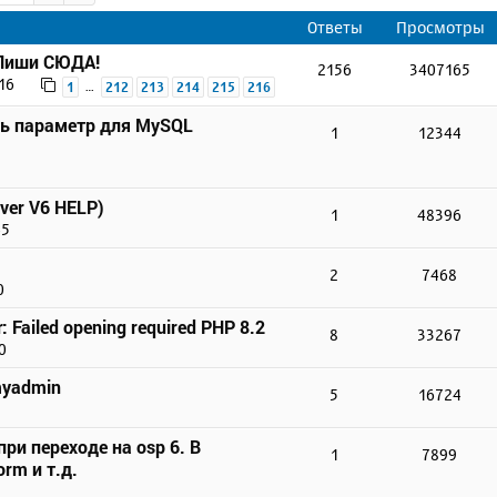
Ответы
Просмотры
 Пиши СЮДА!
2156
3407165
16
…
1
212
213
214
215
216
ть параметр для MySQL
1
12344
ver V6 HELP)
1
48396
45
2
7468
0
r: Failed opening required PHP 8.2
8
33267
0
myadmin
5
16724
ри переходе на osp 6. В
1
7899
rm и т.д.