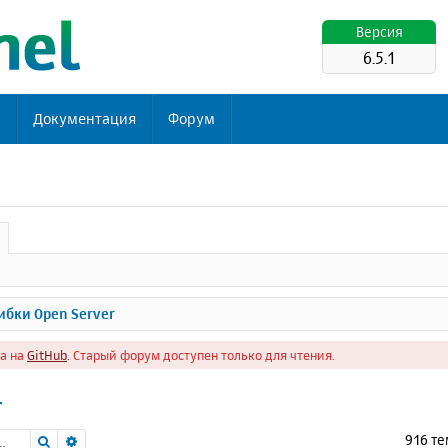
Версия
6.5.1
ь
Документация
Форум
бки Open Server
а на
GitHub
. Старый форум доступен только для чтения.
r
Поиск
Расширенный поиск
916 т