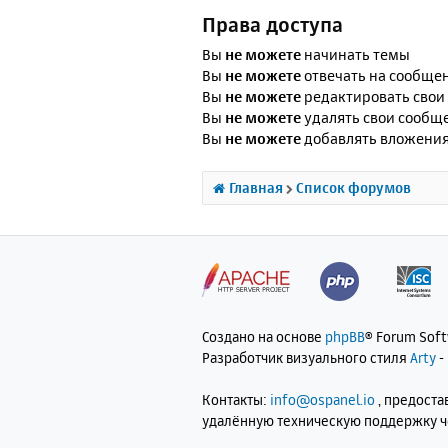
Права доступа
Вы
не можете
начинать темы
Вы
не можете
отвечать на сообще
Вы
не можете
редактировать свои
Вы
не можете
удалять свои сообщ
Вы
не можете
добавлять вложени
Главная
Список форумов
Создано на основе
phpBB
® Forum Sof
Разработчик визуального стиля
Arty
-
Контакты:
info@ospanel.io
, предост
удалённую техническую поддержку 