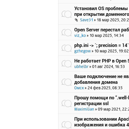
Установил OS проблемы 
при открытии доменного
Save31
»
18 мар 2025, 20:
Open Server перестал ра
viz_ko
»
10 мар 2025, 14:34
php.ini -> `; precision = 14`
gzhegow
»
10 мар 2025, 19:02
Не работает PHP в Open S
ubhelbr
»
01 авг 2024, 16:53
Ваше подключение не я
добавления домена
Омск
»
24 фев 2025, 08:35
Прошу помощи по ".well-
регистрации ssl
Maximilian
»
09 мар 2021, 22:
При использовании Apach
изображения и ошибка 