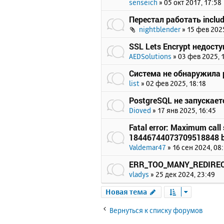
senseich
»
05 окт 2017, 17:58
Перестал работать includ
nightblender
»
15 фев 2025
SSL Lets Encrypt недост
AEDSolutions
»
03 фев 2025, 
Система не обнаружила p
list
»
02 фев 2025, 18:18
PostgreSQL не запускает
Dioved
»
17 янв 2025, 16:45
Fatal error: Maximum call 
18446744073709518848 b
Valdemar47
»
16 сен 2024, 08
ERR_TOO_MANY_REDIRE
vladys
»
25 дек 2024, 23:49
Новая тема
Вернуться к списку форумов