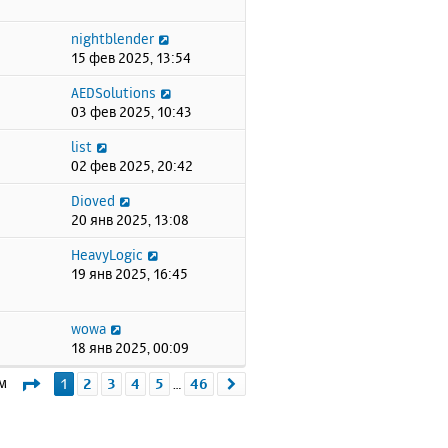
nightblender
15 фев 2025, 13:54
AEDSolutions
03 фев 2025, 10:43
list
02 фев 2025, 20:42
Dioved
20 янв 2025, 13:08
HeavyLogic
19 янв 2025, 16:45
wowa
18 янв 2025, 00:09
Страница
1
из
46
ем
1
2
3
4
5
46
След.
…