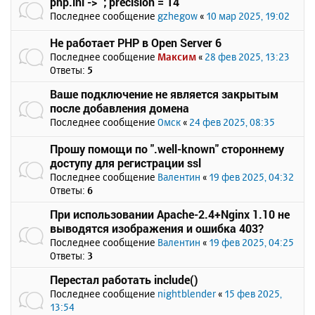
php.ini -> `; precision = 14`
Последнее сообщение
gzhegow
«
10 мар 2025, 19:02
Не работает PHP в Open Server 6
Последнее сообщение
Максим
«
28 фев 2025, 13:23
Ответы:
5
Ваше подключение не является закрытым
после добавления домена
Последнее сообщение
Омск
«
24 фев 2025, 08:35
Прошу помощи по ".well-known" стороннему
доступу для регистрации ssl
Последнее сообщение
Валентин
«
19 фев 2025, 04:32
Ответы:
6
При использовании Apache-2.4+Nginx 1.10 не
выводятся изображения и ошибка 403?
Последнее сообщение
Валентин
«
19 фев 2025, 04:25
Ответы:
3
Перестал работать include()
Последнее сообщение
nightblender
«
15 фев 2025,
13:54