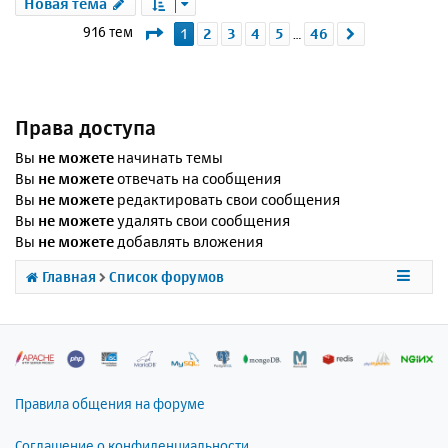
Новая тема
Страница
1
из
46
916 тем
1
2
3
4
5
46
След.
…
Права доступа
Вы
не можете
начинать темы
Вы
не можете
отвечать на сообщения
Вы
не можете
редактировать свои сообщения
Вы
не можете
удалять свои сообщения
Вы
не можете
добавлять вложения
Главная
Список форумов
Правила общения на форуме
Соглашение о конфиденциальности