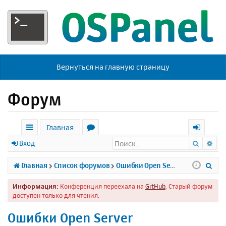
Вернуться на главную страницу
Форум
Главная
Поиск
Ра
с
о
х
Вход
ы
р
о
П
Главная
Список форумов
Ошибки Open Server
л
у
д
о
Информация:
Конференция переехала на
GitHub
. Старый форум
к
м
и
доступен только для чтения.
и
ы
с
Ошибки Open Server
к