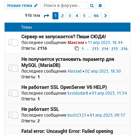
Поиск
Расширенный 
Новая тема
Страница
1
из
46
916 тем
1
2
3
4
5
46
След.
…
Темы
Сервер не запускается? Пиши СЮДА!
Последнее сообщение
Максим
«
11 апр 2025, 18:44
Ответы:
2156
…
1
213
214
215
216
Не получается установить параметр для
MySQL (MariaDB)
Последнее сообщение
AlexJad
«
02 апр 2025, 18:30
Ответы:
1
Не работает SSL OpenServer V6 HELP)
Последнее сообщение
ksvolodar8
«
01 апр 2025, 11:54
Ответы:
1
Не работает SSL
Последнее сообщение
kosh2323
«
01 апр 2025, 09:57
Ответы:
2
Fatal error: Uncaught Error: Failed opening