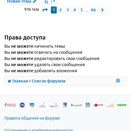
Новая тема
Страница
1
из
46
916 тем
1
2
3
4
5
46
След.
…
Права доступа
Вы
не можете
начинать темы
Вы
не можете
отвечать на сообщения
Вы
не можете
редактировать свои сообщения
Вы
не можете
удалять свои сообщения
Вы
не можете
добавлять вложения
Главная
Список форумов
Правила общения на форуме
Соглашение о конфиденциальности