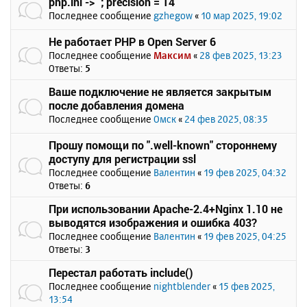
php.ini -> `; precision = 14`
Последнее сообщение
gzhegow
«
10 мар 2025, 19:02
Не работает PHP в Open Server 6
Последнее сообщение
Максим
«
28 фев 2025, 13:23
Ответы:
5
Ваше подключение не является закрытым
после добавления домена
Последнее сообщение
Омск
«
24 фев 2025, 08:35
Прошу помощи по ".well-known" стороннему
доступу для регистрации ssl
Последнее сообщение
Валентин
«
19 фев 2025, 04:32
Ответы:
6
При использовании Apache-2.4+Nginx 1.10 не
выводятся изображения и ошибка 403?
Последнее сообщение
Валентин
«
19 фев 2025, 04:25
Ответы:
3
Перестал работать include()
Последнее сообщение
nightblender
«
15 фев 2025,
13:54