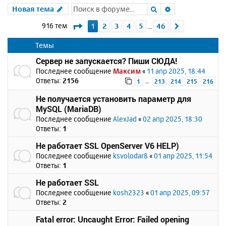
Поиск
Расширенный 
Новая тема
Страница
1
из
46
916 тем
1
2
3
4
5
46
След.
…
Темы
Сервер не запускается? Пиши СЮДА!
Последнее сообщение
Максим
«
11 апр 2025, 18:44
Ответы:
2156
…
1
213
214
215
216
Не получается установить параметр для
MySQL (MariaDB)
Последнее сообщение
AlexJad
«
02 апр 2025, 18:30
Ответы:
1
Не работает SSL OpenServer V6 HELP)
Последнее сообщение
ksvolodar8
«
01 апр 2025, 11:54
Ответы:
1
Не работает SSL
Последнее сообщение
kosh2323
«
01 апр 2025, 09:57
Ответы:
2
Fatal error: Uncaught Error: Failed opening