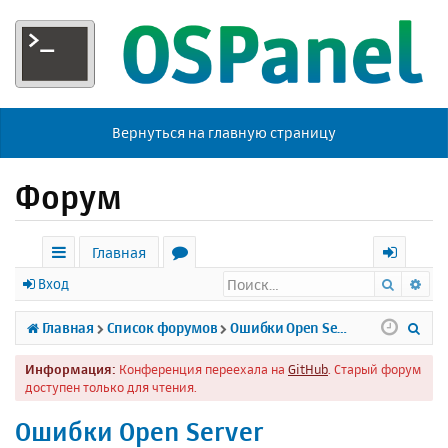
Вернуться на главную страницу
Форум
Главная
Поиск
Ра
с
о
х
Вход
ы
р
о
П
Главная
Список форумов
Ошибки Open Server
л
у
д
о
Информация:
Конференция переехала на
GitHub
. Старый форум
к
м
и
доступен только для чтения.
и
ы
с
Ошибки Open Server
к