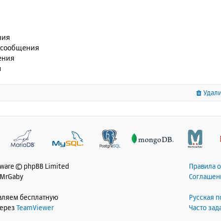
ния
 сообщения
ения
я
Удали
tware © phpBB Limited
Правила 
 MrGaby
Соглашен
авляем бесплатную
Русская 
через
TeamViewer
Часто за