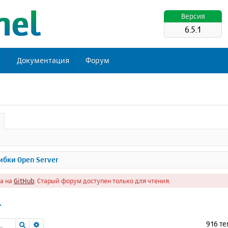
Версия
6.5.1
ь
Документация
Форум
бки Open Server
а на
GitHub
. Старый форум доступен только для чтения.
r
Поиск
Расширенный поиск
916 т