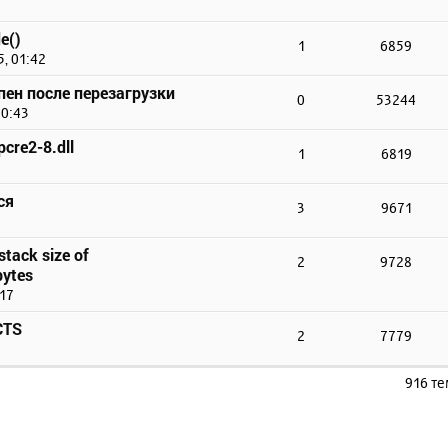
e()
1
6859
, 01:42
упен после перезагрузки
0
53244
10:43
cre2-8.dll
1
6819
ся
3
9671
stack size of
2
9728
ytes
:17
CTS
2
7779
916 т