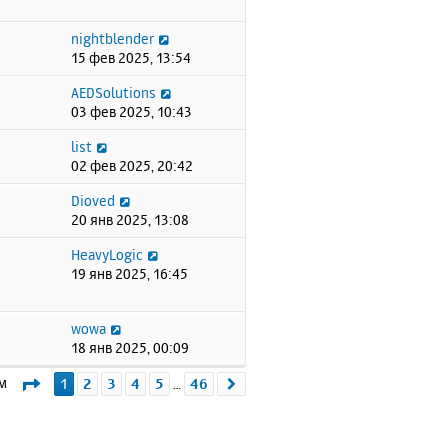
nightblender
15 фев 2025, 13:54
AEDSolutions
03 фев 2025, 10:43
list
02 фев 2025, 20:42
Dioved
20 янв 2025, 13:08
HeavyLogic
19 янв 2025, 16:45
wowa
18 янв 2025, 00:09
Страница
1
из
46
ем
1
2
3
4
5
46
След.
…