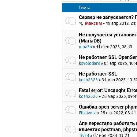
Темы
Сервер не запускается?
Максим
»
19 апр 2012, 21:
Не получается установи
(MariaDB)
mpa3b
»
11 фев 2023, 08:13
Не работает SSL OpenSer
ksvolodar8
»
01 апр 2025, 10:
Не работает SSL
kosh2323
»
31 мар 2025, 10:5
Fatal error: Uncaught Erro
kosh2323
»
26 мар 2025, 09:4
Ошибка open server php
Elizaveta
»
28 окт 2022, 08:41
Апи перестало работать п
клиентах postman, phpsto
Tiv34
»
07 ноя 2024, 13:21