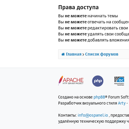
Права доступа
Вы
не можете
начинать темы
Вы
не можете
отвечать на сообще
Вы
не можете
редактировать свои
Вы
не можете
удалять свои сообщ
Вы
не можете
добавлять вложени
Главная
Список форумов
Создано на основе
phpBB
® Forum Sof
Разработчик визуального стиля
Arty
-
Контакты:
info@ospanel.io
, предост
удалённую техническую поддержку 