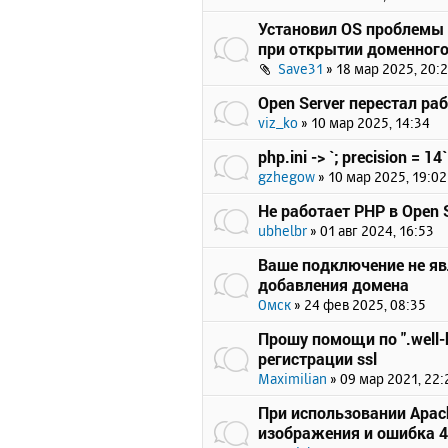
Установил OS проблемы 
при открытии доменного
Save31
»
18 мар 2025, 20:
Open Server перестал ра
viz_ko
»
10 мар 2025, 14:34
php.ini -> `; precision = 14`
gzhegow
»
10 мар 2025, 19:02
Не работает PHP в Open S
ubhelbr
»
01 авг 2024, 16:53
Ваше подключение не я
добавления домена
Омск
»
24 фев 2025, 08:35
Прошу помощи по ".well-
регистрации ssl
Maximilian
»
09 мар 2021, 22:
При использовании Apach
изображения и ошибка 