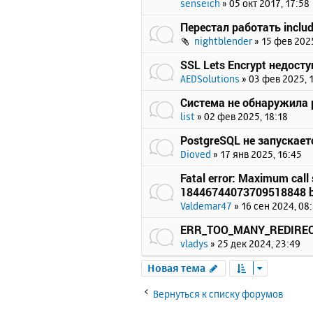
senseich
»
05 окт 2017, 17:58
Перестал работать includ
nightblender
»
15 фев 2025
SSL Lets Encrypt недост
AEDSolutions
»
03 фев 2025, 
Система не обнаружила p
list
»
02 фев 2025, 18:18
PostgreSQL не запускает
Dioved
»
17 янв 2025, 16:45
Fatal error: Maximum call 
18446744073709518848 b
Valdemar47
»
16 сен 2024, 08
ERR_TOO_MANY_REDIRE
vladys
»
25 дек 2024, 23:49
Новая тема
Вернуться к списку форумов