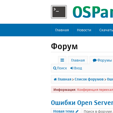
Главная
Новости
Скачат
Форум
Главная
Форумы
с
Поиск
Вход
ы
Главная
Список форумов
Оши
л
Информация:
Конференция переехал
к
и
Ошибки Open Serve
Новая тема