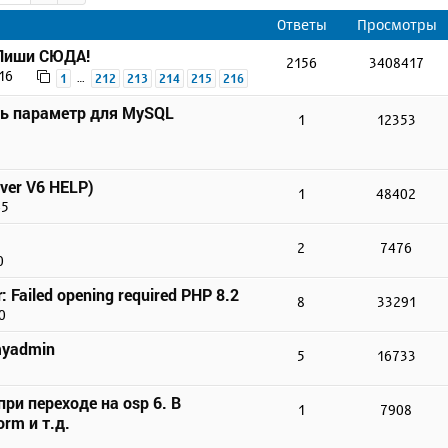
Ответы
Просмотры
 Пиши СЮДА!
2156
3408417
16
…
1
212
213
214
215
216
ть параметр для MySQL
1
12353
ver V6 HELP)
1
48402
45
2
7476
0
r: Failed opening required PHP 8.2
8
33291
0
myadmin
5
16733
ри переходе на osp 6. В
1
7908
rm и т.д.