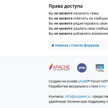
Права доступа
Вы
не можете
начинать темы
Вы
не можете
отвечать на сообще
Вы
не можете
редактировать свои
Вы
не можете
удалять свои сообщ
Вы
не можете
добавлять вложени
Главная
Список форумов
Создано на основе
phpBB
® Forum Sof
Разработчик визуального стиля
Arty
-
Контакты:
info@ospanel.io
, предост
удалённую техническую поддержку 