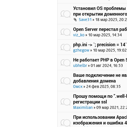
Установил OS проблемы 
при открытии доменного
Save31
»
18 мар 2025, 20:
Open Server перестал ра
viz_ko
»
10 мар 2025, 14:34
php.ini -> `; precision = 14`
gzhegow
»
10 мар 2025, 19:02
Не работает PHP в Open S
ubhelbr
»
01 авг 2024, 16:53
Ваше подключение не я
добавления домена
Омск
»
24 фев 2025, 08:35
Прошу помощи по ".well-
регистрации ssl
Maximilian
»
09 мар 2021, 22:
При использовании Apach
изображения и ошибка 