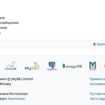
ния
 сообщения
ения
я
Удали
tware © phpBB Limited
Правила 
 MrGaby
Соглашен
авляем бесплатную
Русская 
через
TeamViewer
Часто за