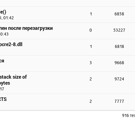
e()
1
6858
, 01:42
упен после перезагрузки
0
53227
10:43
cre2-8.dll
1
6818
ся
3
9668
stack size of
2
9724
ytes
:17
CTS
2
7777
916 т