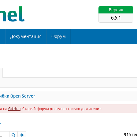
Версия
6.5.1
ь
Документация
Форум
бки Open Server
а на
GitHub
. Старый форум доступен только для чтения.
r
Поиск
Расширенный поиск
916 т