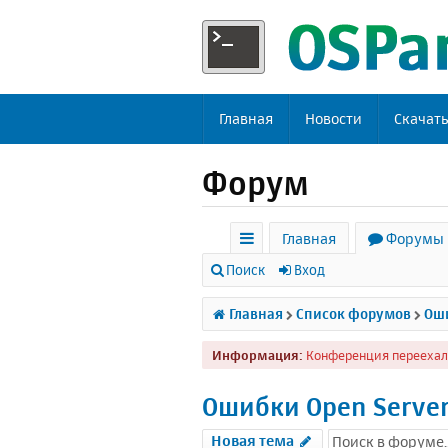
Главная
Новости
Скачат
Форум
Главная
Форумы
с
Поиск
Вход
ы
Главная
Список форумов
Оши
л
Информация:
Конференция переехал
к
и
Ошибки Open Serve
Новая тема