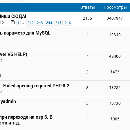
Ответы
Просмотры
 Пиши СЮДА!
2156
3407947
16
…
1
212
213
214
215
216
ть параметр для MySQL
1
12349
ver V6 HELP)
1
48400
45
2
7473
0
r: Failed opening required PHP 8.2
8
33282
0
myadmin
5
16730
ри переходе на osp 6. В
1
7905
rm и т.д.