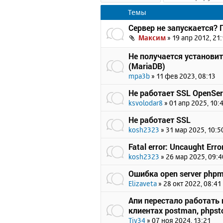
Темы
Сервер не запускается?
Максим
»
19 апр 2012, 21:
Не получается установи
(MariaDB)
mpa3b
»
11 фев 2023, 08:13
Не работает SSL OpenSer
ksvolodar8
»
01 апр 2025, 10:
Не работает SSL
kosh2323
»
31 мар 2025, 10:5
Fatal error: Uncaught Erro
kosh2323
»
26 мар 2025, 09:4
Ошибка open server php
Elizaveta
»
28 окт 2022, 08:41
Апи перестало работать п
клиентах postman, phpsto
Tiv34
»
07 ноя 2024, 13:21