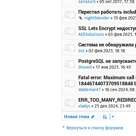
senseich
»
05 окт 2017, 17:58
Перестал работать includ
nightblender
»
15 фев 2025
SSL Lets Encrypt недост
AEDSolutions
»
03 фев 2025, 
Система не обнаружила p
list
»
02 фев 2025, 18:18
PostgreSQL не запускает
Dioved
»
17 янв 2025, 16:45
Fatal error: Maximum call 
18446744073709518848 b
Valdemar47
»
16 сен 2024, 08
ERR_TOO_MANY_REDIRE
vladys
»
25 дек 2024, 23:49
Новая тема
Вернуться к списку форумов