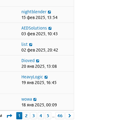
nightblender
15 фев 2025, 13:54
AEDSolutions
03 фев 2025, 10:43
list
02 фев 2025, 20:42
Dioved
20 янв 2025, 13:08
HeavyLogic
19 янв 2025, 16:45
wowa
18 янв 2025, 00:09
Страница
1
из
46
ем
1
2
3
4
5
46
След.
…