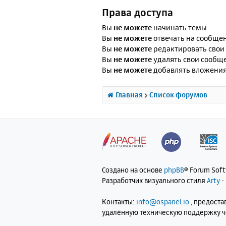
Права доступа
Вы
не можете
начинать темы
Вы
не можете
отвечать на сообще
Вы
не можете
редактировать свои
Вы
не можете
удалять свои сообщ
Вы
не можете
добавлять вложени
Главная
Список форумов
Создано на основе
phpBB
® Forum Sof
Разработчик визуального стиля
Arty
-
Контакты:
info@ospanel.io
, предост
удалённую техническую поддержку 