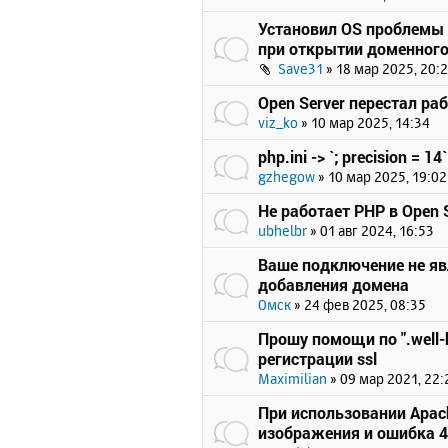
Установил OS проблемы 
при открытии доменного
Save31
»
18 мар 2025, 20:
Open Server перестал ра
viz_ko
»
10 мар 2025, 14:34
php.ini -> `; precision = 14`
gzhegow
»
10 мар 2025, 19:02
Не работает PHP в Open S
ubhelbr
»
01 авг 2024, 16:53
Ваше подключение не я
добавления домена
Омск
»
24 фев 2025, 08:35
Прошу помощи по ".well-
регистрации ssl
Maximilian
»
09 мар 2021, 22:
При использовании Apach
изображения и ошибка 