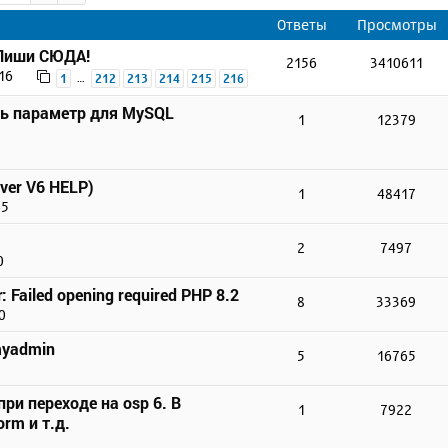
Ответы
Просмотры
 Пиши СЮДА!
2156
3410611
16
…
1
212
213
214
215
216
ть параметр для MySQL
1
12379
ver V6 HELP)
1
48417
45
2
7497
0
r: Failed opening required PHP 8.2
8
33369
0
myadmin
5
16765
ри переходе на osp 6. В
1
7922
rm и т.д.