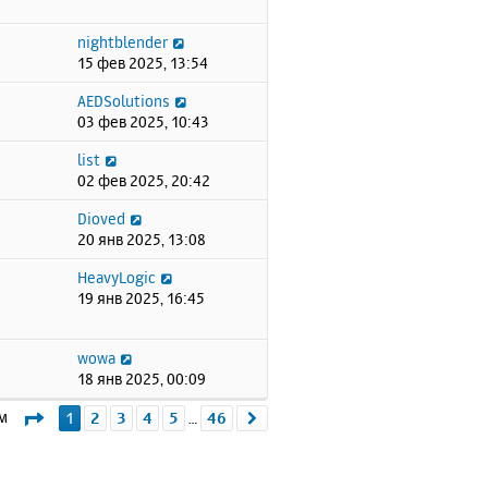
nightblender
15 фев 2025, 13:54
AEDSolutions
03 фев 2025, 10:43
list
02 фев 2025, 20:42
Dioved
20 янв 2025, 13:08
HeavyLogic
19 янв 2025, 16:45
wowa
18 янв 2025, 00:09
Страница
1
из
46
ем
1
2
3
4
5
46
След.
…