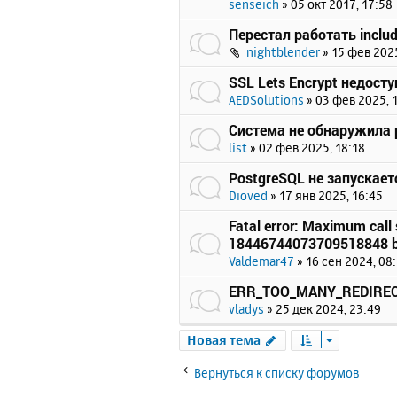
senseich
»
05 окт 2017, 17:58
Перестал работать includ
nightblender
»
15 фев 2025
SSL Lets Encrypt недост
AEDSolutions
»
03 фев 2025, 
Система не обнаружила p
list
»
02 фев 2025, 18:18
PostgreSQL не запускает
Dioved
»
17 янв 2025, 16:45
Fatal error: Maximum call 
18446744073709518848 b
Valdemar47
»
16 сен 2024, 08
ERR_TOO_MANY_REDIRE
vladys
»
25 дек 2024, 23:49
Новая тема
Вернуться к списку форумов