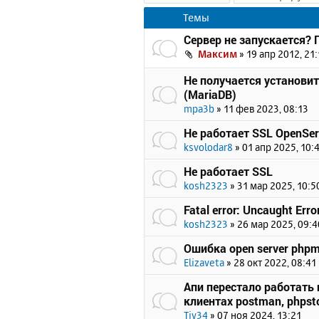
Темы
Сервер не запускается?
Максим
»
19 апр 2012, 21:
Не получается установи
(MariaDB)
mpa3b
»
11 фев 2023, 08:13
Не работает SSL OpenSer
ksvolodar8
»
01 апр 2025, 10:
Не работает SSL
kosh2323
»
31 мар 2025, 10:5
Fatal error: Uncaught Erro
kosh2323
»
26 мар 2025, 09:4
Ошибка open server php
Elizaveta
»
28 окт 2022, 08:41
Апи перестало работать п
клиентах postman, phpsto
Tiv34
»
07 ноя 2024, 13:21