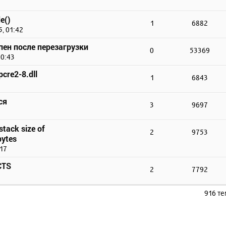
e()
1
6882
, 01:42
упен после перезагрузки
0
53369
10:43
cre2-8.dll
1
6843
ся
3
9697
stack size of
2
9753
ytes
:17
CTS
2
7792
916 т