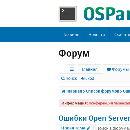
Главная
Новости
Скачат
Форум
Главная
Форумы
с
Поиск
Вход
ы
Главная
Список форумов
Оши
л
Информация:
Конференция переехал
к
и
Ошибки Open Serve
Новая тема