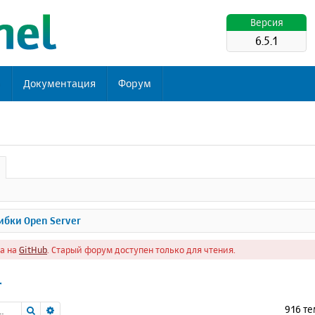
Версия
6.5.1
ь
Документация
Форум
бки Open Server
а на
GitHub
. Старый форум доступен только для чтения.
r
Поиск
Расширенный поиск
916 т