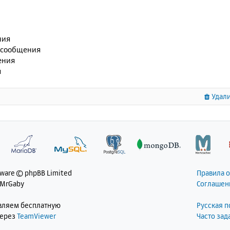
ния
 сообщения
ения
я
Удали
tware © phpBB Limited
Правила 
 MrGaby
Соглашен
авляем бесплатную
Русская 
через
TeamViewer
Часто за