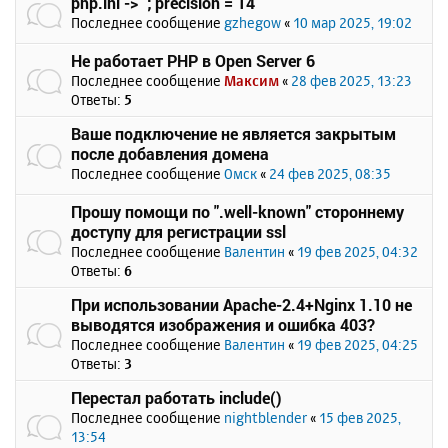
php.ini -> `; precision = 14`
Последнее сообщение
gzhegow
«
10 мар 2025, 19:02
Не работает PHP в Open Server 6
Последнее сообщение
Максим
«
28 фев 2025, 13:23
Ответы:
5
Ваше подключение не является закрытым
после добавления домена
Последнее сообщение
Омск
«
24 фев 2025, 08:35
Прошу помощи по ".well-known" стороннему
доступу для регистрации ssl
Последнее сообщение
Валентин
«
19 фев 2025, 04:32
Ответы:
6
При использовании Apache-2.4+Nginx 1.10 не
выводятся изображения и ошибка 403?
Последнее сообщение
Валентин
«
19 фев 2025, 04:25
Ответы:
3
Перестал работать include()
Последнее сообщение
nightblender
«
15 фев 2025,
13:54