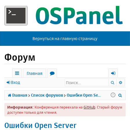
Вернуться на главную страницу
Форум
Главная
Поиск
Ра
с
о
х
Вход
ы
р
о
П
Главная
Список форумов
Ошибки Open Server
л
у
д
о
Информация:
Конференция переехала на
GitHub
. Старый форум
к
м
и
доступен только для чтения.
и
ы
с
Ошибки Open Server
к