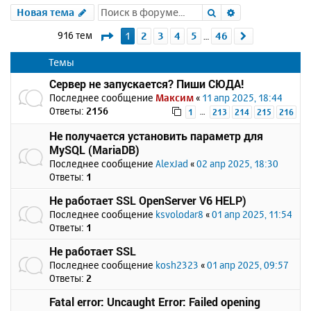
Поиск
Расширенный 
Новая тема
Страница
1
из
46
916 тем
1
2
3
4
5
46
След.
…
Темы
Сервер не запускается? Пиши СЮДА!
Последнее сообщение
Максим
«
11 апр 2025, 18:44
Ответы:
2156
…
1
213
214
215
216
Не получается установить параметр для
MySQL (MariaDB)
Последнее сообщение
AlexJad
«
02 апр 2025, 18:30
Ответы:
1
Не работает SSL OpenServer V6 HELP)
Последнее сообщение
ksvolodar8
«
01 апр 2025, 11:54
Ответы:
1
Не работает SSL
Последнее сообщение
kosh2323
«
01 апр 2025, 09:57
Ответы:
2
Fatal error: Uncaught Error: Failed opening