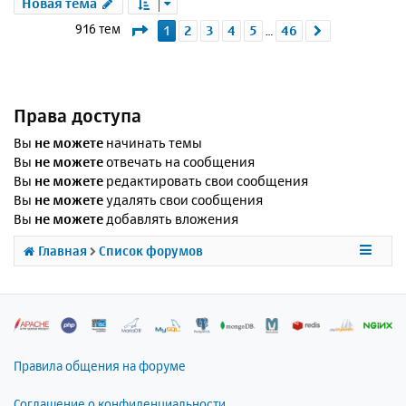
Новая тема
Страница
1
из
46
916 тем
1
2
3
4
5
46
След.
…
Права доступа
Вы
не можете
начинать темы
Вы
не можете
отвечать на сообщения
Вы
не можете
редактировать свои сообщения
Вы
не можете
удалять свои сообщения
Вы
не можете
добавлять вложения
Главная
Список форумов
Правила общения на форуме
Соглашение о конфиденциальности