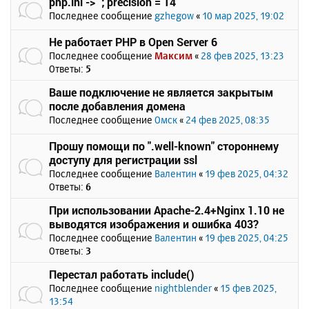
php.ini -> `; precision = 14`
Последнее сообщение
gzhegow
«
10 мар 2025, 19:02
Не работает PHP в Open Server 6
Последнее сообщение
Максим
«
28 фев 2025, 13:23
Ответы:
5
Ваше подключение не является закрытым
после добавления домена
Последнее сообщение
Омск
«
24 фев 2025, 08:35
Прошу помощи по ".well-known" стороннему
доступу для регистрации ssl
Последнее сообщение
Валентин
«
19 фев 2025, 04:32
Ответы:
6
При использовании Apache-2.4+Nginx 1.10 не
выводятся изображения и ошибка 403?
Последнее сообщение
Валентин
«
19 фев 2025, 04:25
Ответы:
3
Перестал работать include()
Последнее сообщение
nightblender
«
15 фев 2025,
13:54