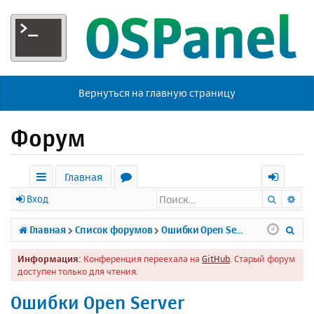
Вернуться на главную страницу
Форум
Главная
Поиск
Ра
с
о
х
Вход
ы
р
о
П
Главная
Список форумов
Ошибки Open Server
л
у
д
о
Информация:
Конференция переехала на
GitHub
. Старый форум
к
м
и
доступен только для чтения.
и
ы
с
Ошибки Open Server
к