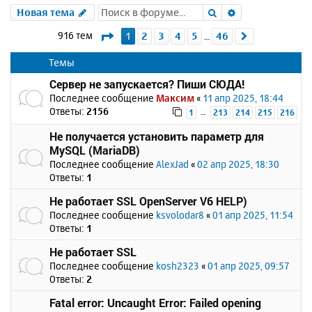
Поиск
Расширенный 
Новая тема
Страница
1
из
46
916 тем
1
2
3
4
5
46
След.
…
Темы
Сервер не запускается? Пиши СЮДА!
Последнее сообщение
Максим
«
11 апр 2025, 18:44
Ответы:
2156
…
1
213
214
215
216
Не получается установить параметр для
MySQL (MariaDB)
Последнее сообщение
AlexJad
«
02 апр 2025, 18:30
Ответы:
1
Не работает SSL OpenServer V6 HELP)
Последнее сообщение
ksvolodar8
«
01 апр 2025, 11:54
Ответы:
1
Не работает SSL
Последнее сообщение
kosh2323
«
01 апр 2025, 09:57
Ответы:
2
Fatal error: Uncaught Error: Failed opening