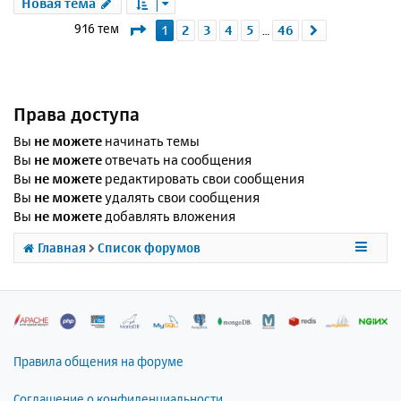
Новая тема
Страница
1
из
46
916 тем
1
2
3
4
5
46
След.
…
Права доступа
Вы
не можете
начинать темы
Вы
не можете
отвечать на сообщения
Вы
не можете
редактировать свои сообщения
Вы
не можете
удалять свои сообщения
Вы
не можете
добавлять вложения
Главная
Список форумов
Правила общения на форуме
Соглашение о конфиденциальности