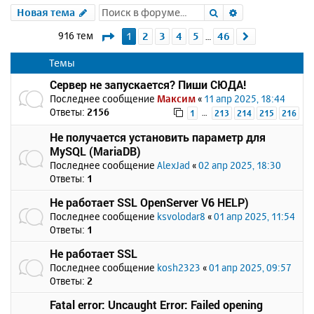
Поиск
Расширенный 
Новая тема
Страница
1
из
46
916 тем
1
2
3
4
5
46
След.
…
Темы
Сервер не запускается? Пиши СЮДА!
Последнее сообщение
Максим
«
11 апр 2025, 18:44
Ответы:
2156
…
1
213
214
215
216
Не получается установить параметр для
MySQL (MariaDB)
Последнее сообщение
AlexJad
«
02 апр 2025, 18:30
Ответы:
1
Не работает SSL OpenServer V6 HELP)
Последнее сообщение
ksvolodar8
«
01 апр 2025, 11:54
Ответы:
1
Не работает SSL
Последнее сообщение
kosh2323
«
01 апр 2025, 09:57
Ответы:
2
Fatal error: Uncaught Error: Failed opening