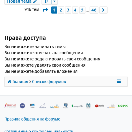
Новая тема
Страница
1
из
46
916 тем
1
2
3
4
5
46
След.
…
Права доступа
Вы
не можете
начинать темы
Вы
не можете
отвечать на сообщения
Вы
не можете
редактировать свои сообщения
Вы
не можете
удалять свои сообщения
Вы
не можете
добавлять вложения
Главная
Список форумов
Правила общения на форуме
Соглашение о конфиденциальности