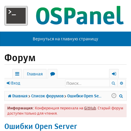
Вернуться на главную страницу
Форум
Главная
Поиск
Ра
с
о
х
Вход
ы
р
о
П
Главная
Список форумов
Ошибки Open Server
л
у
д
о
Информация:
Конференция переехала на
GitHub
. Старый форум
к
м
и
доступен только для чтения.
и
ы
с
Ошибки Open Server
к