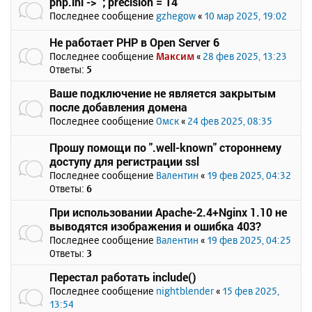
php.ini -> `; precision = 14`
Последнее сообщение
gzhegow
«
10 мар 2025, 19:02
Не работает PHP в Open Server 6
Последнее сообщение
Максим
«
28 фев 2025, 13:23
Ответы:
5
Ваше подключение не является закрытым
после добавления домена
Последнее сообщение
Омск
«
24 фев 2025, 08:35
Прошу помощи по ".well-known" стороннему
доступу для регистрации ssl
Последнее сообщение
Валентин
«
19 фев 2025, 04:32
Ответы:
6
При использовании Apache-2.4+Nginx 1.10 не
выводятся изображения и ошибка 403?
Последнее сообщение
Валентин
«
19 фев 2025, 04:25
Ответы:
3
Перестал работать include()
Последнее сообщение
nightblender
«
15 фев 2025,
13:54