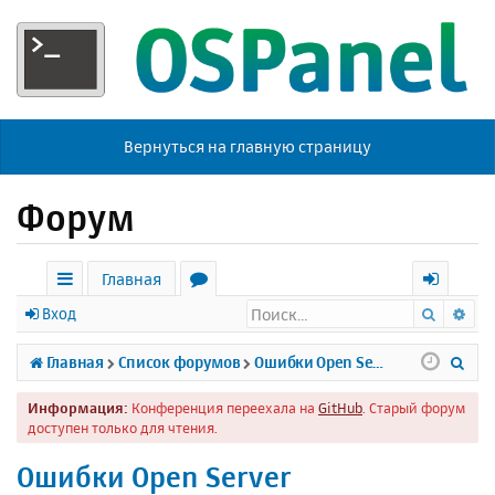
Вернуться на главную страницу
Форум
Главная
Поиск
Ра
с
о
х
Вход
ы
р
о
П
Главная
Список форумов
Ошибки Open Server
л
у
д
о
Информация:
Конференция переехала на
GitHub
. Старый форум
к
м
и
доступен только для чтения.
и
ы
с
Ошибки Open Server
к