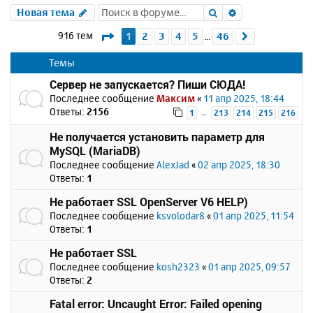
Поиск
Расширенный 
Новая тема
Страница
1
из
46
916 тем
1
2
3
4
5
46
След.
…
Темы
Сервер не запускается? Пиши СЮДА!
Последнее сообщение
Максим
«
11 апр 2025, 18:44
Ответы:
2156
…
1
213
214
215
216
Не получается установить параметр для
MySQL (MariaDB)
Последнее сообщение
AlexJad
«
02 апр 2025, 18:30
Ответы:
1
Не работает SSL OpenServer V6 HELP)
Последнее сообщение
ksvolodar8
«
01 апр 2025, 11:54
Ответы:
1
Не работает SSL
Последнее сообщение
kosh2323
«
01 апр 2025, 09:57
Ответы:
2
Fatal error: Uncaught Error: Failed opening