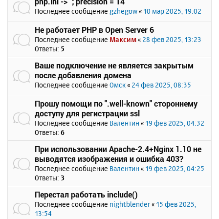
php.ini -> `; precision = 14`
Последнее сообщение
gzhegow
«
10 мар 2025, 19:02
Не работает PHP в Open Server 6
Последнее сообщение
Максим
«
28 фев 2025, 13:23
Ответы:
5
Ваше подключение не является закрытым
после добавления домена
Последнее сообщение
Омск
«
24 фев 2025, 08:35
Прошу помощи по ".well-known" стороннему
доступу для регистрации ssl
Последнее сообщение
Валентин
«
19 фев 2025, 04:32
Ответы:
6
При использовании Apache-2.4+Nginx 1.10 не
выводятся изображения и ошибка 403?
Последнее сообщение
Валентин
«
19 фев 2025, 04:25
Ответы:
3
Перестал работать include()
Последнее сообщение
nightblender
«
15 фев 2025,
13:54