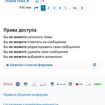
Новая тема
Страница
1
из
46
916 тем
1
2
3
4
5
46
След.
…
Права доступа
Вы
не можете
начинать темы
Вы
не можете
отвечать на сообщения
Вы
не можете
редактировать свои сообщения
Вы
не можете
удалять свои сообщения
Вы
не можете
добавлять вложения
Главная
Список форумов
Правила общения на форуме
Соглашение о конфиденциальности