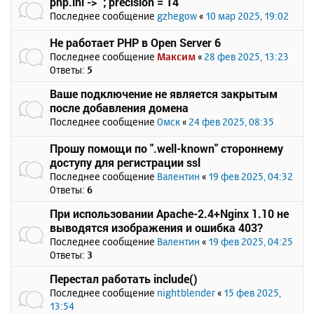
php.ini -> `; precision = 14`
Последнее сообщение
gzhegow
«
10 мар 2025, 19:02
Не работает PHP в Open Server 6
Последнее сообщение
Максим
«
28 фев 2025, 13:23
Ответы:
5
Ваше подключение не является закрытым
после добавления домена
Последнее сообщение
Омск
«
24 фев 2025, 08:35
Прошу помощи по ".well-known" стороннему
доступу для регистрации ssl
Последнее сообщение
Валентин
«
19 фев 2025, 04:32
Ответы:
6
При использовании Apache-2.4+Nginx 1.10 не
выводятся изображения и ошибка 403?
Последнее сообщение
Валентин
«
19 фев 2025, 04:25
Ответы:
3
Перестал работать include()
Последнее сообщение
nightblender
«
15 фев 2025,
13:54