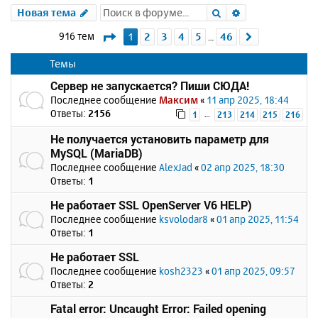
Поиск
Расширенный 
Новая тема
Страница
1
из
46
916 тем
1
2
3
4
5
46
След.
…
Темы
Сервер не запускается? Пиши СЮДА!
Последнее сообщение
Максим
«
11 апр 2025, 18:44
Ответы:
2156
…
1
213
214
215
216
Не получается установить параметр для
MySQL (MariaDB)
Последнее сообщение
AlexJad
«
02 апр 2025, 18:30
Ответы:
1
Не работает SSL OpenServer V6 HELP)
Последнее сообщение
ksvolodar8
«
01 апр 2025, 11:54
Ответы:
1
Не работает SSL
Последнее сообщение
kosh2323
«
01 апр 2025, 09:57
Ответы:
2
Fatal error: Uncaught Error: Failed opening