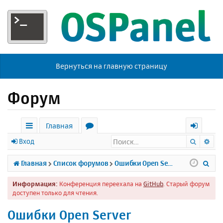
Вернуться на главную страницу
Форум
Главная
Поиск
Ра
с
о
х
Вход
ы
р
о
П
Главная
Список форумов
Ошибки Open Server
л
у
д
о
Информация:
Конференция переехала на
GitHub
. Старый форум
к
м
и
доступен только для чтения.
и
ы
с
Ошибки Open Server
к