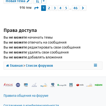
Новая тема
Страница
1
из
46
916 тем
1
2
3
4
5
46
След.
…
Права доступа
Вы
не можете
начинать темы
Вы
не можете
отвечать на сообщения
Вы
не можете
редактировать свои сообщения
Вы
не можете
удалять свои сообщения
Вы
не можете
добавлять вложения
Главная
Список форумов
Правила общения на форуме
Соглашение о конфиденциальности