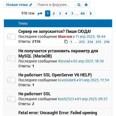
Поиск
Расширенный 
Новая тема
Страница
1
из
46
916 тем
1
2
3
4
5
46
След.
…
Темы
Сервер не запускается? Пиши СЮДА!
Последнее сообщение
Максим
«
11 апр 2025, 18:44
Ответы:
2156
…
1
213
214
215
216
Не получается установить параметр для
MySQL (MariaDB)
Последнее сообщение
AlexJad
«
02 апр 2025, 18:30
Ответы:
1
Не работает SSL OpenServer V6 HELP)
Последнее сообщение
ksvolodar8
«
01 апр 2025, 11:54
Ответы:
1
Не работает SSL
Последнее сообщение
kosh2323
«
01 апр 2025, 09:57
Ответы:
2
Fatal error: Uncaught Error: Failed opening