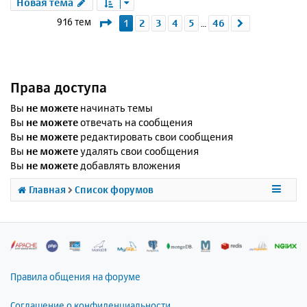
Новая тема
Страница
1
из
46
916 тем
1
2
3
4
5
46
След.
…
Права доступа
Вы
не можете
начинать темы
Вы
не можете
отвечать на сообщения
Вы
не можете
редактировать свои сообщения
Вы
не можете
удалять свои сообщения
Вы
не можете
добавлять вложения
Главная
Список форумов
Правила общения на форуме
Соглашение о конфиденциальности