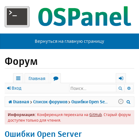
Вернуться на главную страницу
Форум
Главная
Поиск
Ра
с
о
х
Вход
ы
р
о
П
Главная
Список форумов
Ошибки Open Server
л
у
д
о
Информация:
Конференция переехала на
GitHub
. Старый форум
к
м
и
доступен только для чтения.
и
ы
с
Ошибки Open Server
к