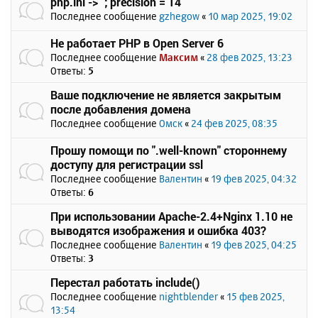
php.ini -> `; precision = 14`
Последнее сообщение
gzhegow
«
10 мар 2025, 19:02
Не работает PHP в Open Server 6
Последнее сообщение
Максим
«
28 фев 2025, 13:23
Ответы:
5
Ваше подключение не является закрытым
после добавления домена
Последнее сообщение
Омск
«
24 фев 2025, 08:35
Прошу помощи по ".well-known" стороннему
доступу для регистрации ssl
Последнее сообщение
Валентин
«
19 фев 2025, 04:32
Ответы:
6
При использовании Apache-2.4+Nginx 1.10 не
выводятся изображения и ошибка 403?
Последнее сообщение
Валентин
«
19 фев 2025, 04:25
Ответы:
3
Перестал работать include()
Последнее сообщение
nightblender
«
15 фев 2025,
13:54