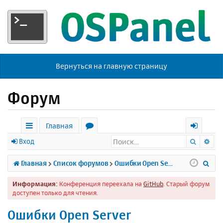
Вернуться на главную страницу
Форум
Главная
Поиск
Ра
с
о
х
Вход
ы
р
о
П
Главная
Список форумов
Ошибки Open Server
л
у
д
о
Информация:
Конференция переехала на
GitHub
. Старый форум
к
м
и
доступен только для чтения.
и
ы
с
Ошибки Open Server
к