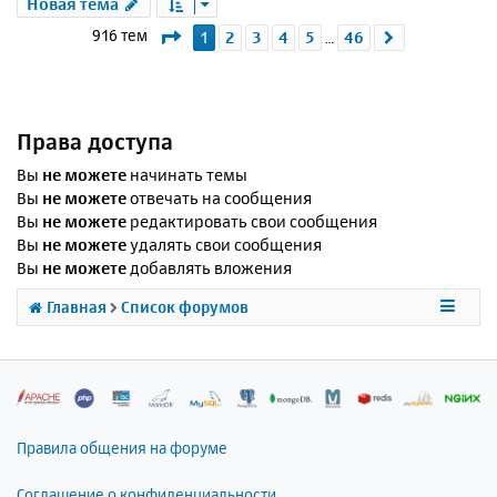
Новая тема
Страница
1
из
46
916 тем
1
2
3
4
5
46
След.
…
Права доступа
Вы
не можете
начинать темы
Вы
не можете
отвечать на сообщения
Вы
не можете
редактировать свои сообщения
Вы
не можете
удалять свои сообщения
Вы
не можете
добавлять вложения
Главная
Список форумов
Правила общения на форуме
Соглашение о конфиденциальности