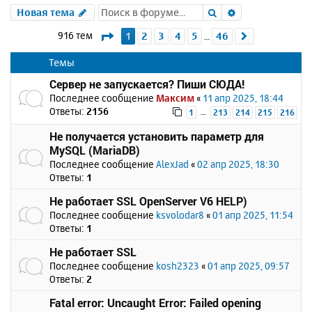
Поиск
Расширенный 
Новая тема
Страница
1
из
46
916 тем
1
2
3
4
5
46
След.
…
Темы
Сервер не запускается? Пиши СЮДА!
Последнее сообщение
Максим
«
11 апр 2025, 18:44
Ответы:
2156
…
1
213
214
215
216
Не получается установить параметр для
MySQL (MariaDB)
Последнее сообщение
AlexJad
«
02 апр 2025, 18:30
Ответы:
1
Не работает SSL OpenServer V6 HELP)
Последнее сообщение
ksvolodar8
«
01 апр 2025, 11:54
Ответы:
1
Не работает SSL
Последнее сообщение
kosh2323
«
01 апр 2025, 09:57
Ответы:
2
Fatal error: Uncaught Error: Failed opening