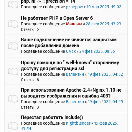
php.ini -> `; precision = 14`
Последнее сообщение
gzhegow
«
10 мар 2025, 19:02
Не работает PHP в Open Server 6
Последнее сообщение
Максим
«
28 фев 2025, 13:23
Ответы:
5
Ваше подключение не является закрытым
после добавления домена
Последнее сообщение
Омск
«
24 фев 2025, 08:35
Прошу помощи по ".well-known" стороннему
доступу для регистрации ssl
Последнее сообщение
Валентин
«
19 фев 2025, 04:32
Ответы:
6
При использовании Apache-2.4+Nginx 1.10 не
выводятся изображения и ошибка 403?
Последнее сообщение
Валентин
«
19 фев 2025, 04:25
Ответы:
3
Перестал работать include()
Последнее сообщение
nightblender
«
15 фев 2025,
13:54