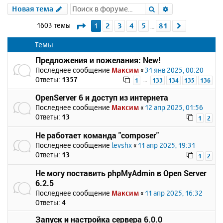
Поиск
Расширенный 
Новая тема
Страница
1
из
81
1603 темы
1
2
3
4
5
81
След.
…
Темы
Предложения и пожелания: New!
Последнее сообщение
Максим
«
31 янв 2025, 00:20
Ответы:
1357
…
1
133
134
135
136
OpenServer 6 и доступ из интернета
Последнее сообщение
Максим
«
12 апр 2025, 01:56
Ответы:
13
1
2
Не работает команда "composer"
Последнее сообщение
levshx
«
11 апр 2025, 19:31
Ответы:
13
1
2
Не могу поставить phpMyAdmin в Open Server
6.2.5
Последнее сообщение
Максим
«
11 апр 2025, 16:32
Ответы:
4
Запуск и настройка сервера 6.0.0