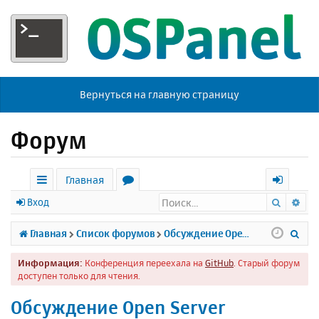
Вернуться на главную страницу
Форум
Главная
Поиск
Ра
с
о
х
Вход
ы
р
о
П
Главная
Список форумов
Обсуждение Open Server
л
у
д
о
Информация:
Конференция переехала на
GitHub
. Старый форум
к
м
и
доступен только для чтения.
и
ы
с
Обсуждение Open Server
к