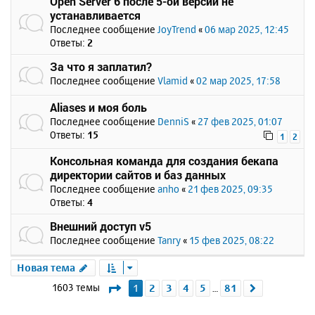
Open Server 6 после 5-ой версии не
устанавливается
Последнее сообщение
JoyTrend
«
06 мар 2025, 12:45
Ответы:
2
За что я заплатил?
Последнее сообщение
Vlamid
«
02 мар 2025, 17:58
Aliases и моя боль
Последнее сообщение
DenniS
«
27 фев 2025, 01:07
Ответы:
15
1
2
Консольная команда для создания бекапа
директории сайтов и баз данных
Последнее сообщение
anho
«
21 фев 2025, 09:35
Ответы:
4
Внешний доступ v5
Последнее сообщение
Tanry
«
15 фев 2025, 08:22
Новая тема
Страница
1
из
81
1603 темы
1
2
3
4
5
81
След.
…