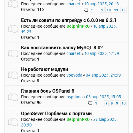
Последнее сообщение
charset
«
10 апр 2025, 20:13
Ответы:
115
…
1
9
10
11
12
Есть ли совети по апгрейду с 6.0.0 на 6.2.1
Последнее сообщение
DelphinPRO
«
10 апр 2025,
19:25
Ответы:
1
Как восстановить папку MySQL 8.0?
Последнее сообщение
charset
«
10 апр 2025, 17:59
Ответы:
1
Не работают модули
Последнее сообщение
voevoda
«
04 апр 2025, 21:59
Ответы:
8
Главная боль OSPanel 6
Последнее сообщение
nsgdima
«
03 апр 2025, 15:05
Ответы:
96
…
1
7
8
9
10
OpenSever Порблема с портами
Последнее сообщение
DelphinPRO
«
27 мар 2025,
20:50
Ответы:
1