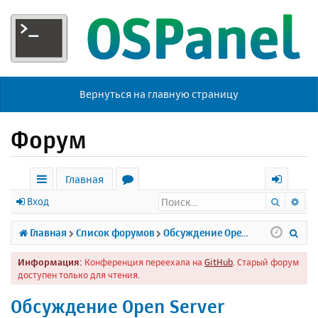
Вернуться на главную страницу
Форум
Главная
Поиск
Ра
с
о
х
Вход
ы
р
о
П
Главная
Список форумов
Обсуждение Open Server
л
у
д
о
Информация:
Конференция переехала на
GitHub
. Старый форум
к
м
и
доступен только для чтения.
и
ы
с
Обсуждение Open Server
к