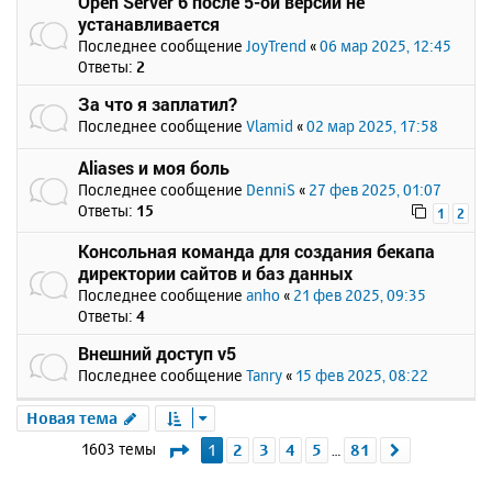
Open Server 6 после 5-ой версии не
устанавливается
Последнее сообщение
JoyTrend
«
06 мар 2025, 12:45
Ответы:
2
За что я заплатил?
Последнее сообщение
Vlamid
«
02 мар 2025, 17:58
Aliases и моя боль
Последнее сообщение
DenniS
«
27 фев 2025, 01:07
Ответы:
15
1
2
Консольная команда для создания бекапа
директории сайтов и баз данных
Последнее сообщение
anho
«
21 фев 2025, 09:35
Ответы:
4
Внешний доступ v5
Последнее сообщение
Tanry
«
15 фев 2025, 08:22
Новая тема
Страница
1
из
81
1603 темы
1
2
3
4
5
81
След.
…