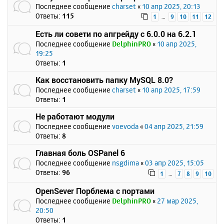
Последнее сообщение
charset
«
10 апр 2025, 20:13
Ответы:
115
…
1
9
10
11
12
Есть ли совети по апгрейду с 6.0.0 на 6.2.1
Последнее сообщение
DelphinPRO
«
10 апр 2025,
19:25
Ответы:
1
Как восстановить папку MySQL 8.0?
Последнее сообщение
charset
«
10 апр 2025, 17:59
Ответы:
1
Не работают модули
Последнее сообщение
voevoda
«
04 апр 2025, 21:59
Ответы:
8
Главная боль OSPanel 6
Последнее сообщение
nsgdima
«
03 апр 2025, 15:05
Ответы:
96
…
1
7
8
9
10
OpenSever Порблема с портами
Последнее сообщение
DelphinPRO
«
27 мар 2025,
20:50
Ответы:
1