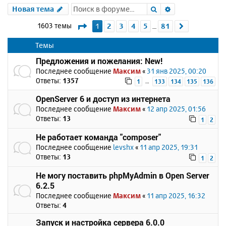
Поиск
Расширенный 
Новая тема
Страница
1
из
81
1603 темы
1
2
3
4
5
81
След.
…
Темы
Предложения и пожелания: New!
Последнее сообщение
Максим
«
31 янв 2025, 00:20
Ответы:
1357
…
1
133
134
135
136
OpenServer 6 и доступ из интернета
Последнее сообщение
Максим
«
12 апр 2025, 01:56
Ответы:
13
1
2
Не работает команда "composer"
Последнее сообщение
levshx
«
11 апр 2025, 19:31
Ответы:
13
1
2
Не могу поставить phpMyAdmin в Open Server
6.2.5
Последнее сообщение
Максим
«
11 апр 2025, 16:32
Ответы:
4
Запуск и настройка сервера 6.0.0