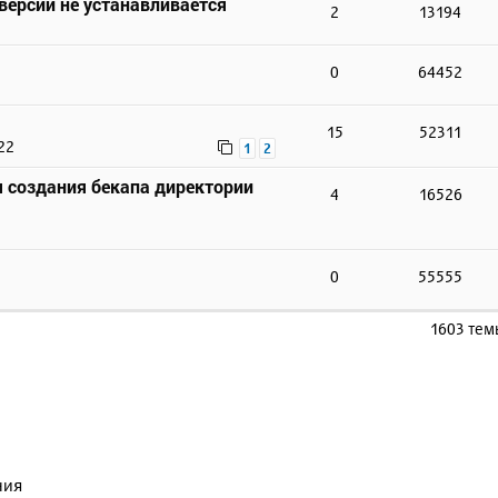
 версии не устанавливается
2
13194
0
64452
15
52311
22
1
2
 создания бекапа директории
4
16526
0
55555
1603 те
ния