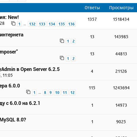
Ответы
Просмотры
ия: New!
1357
1518434
:28
…
1
132
133
134
135
136
 интернета
13
143985
1
2
omposer"
13
44813
1
2
Admin в Open Server 6.2.5
4
21126
, 11:05
ера 6.0.0
115
1243694
…
1
8
9
10
11
12
у с 6.0.0 на 6.2.1
1
14973
 MySQL 8.0?
1
9025