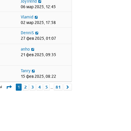
JoyTrend
06 мар 2025, 12:45
Vlamid
02 мар 2025, 17:58
DenniS
27 фев 2025, 01:07
anho
21 фев 2025, 09:35
Tanry
15 фев 2025, 08:22
Страница
1
из
81
мы
1
2
3
4
5
81
След.
…