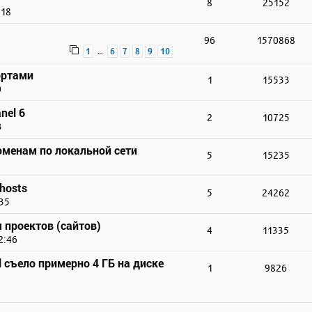
8
25152
:18
96
1570868
…
1
6
7
8
9
10
ортами
1
15533
0
nel 6
2
10725
3
доменам по локальной сети
5
15235
hosts
5
24262
:35
 проектов (сайтов)
4
11335
2:46
 съело примерно 4 ГБ на диске
1
9826