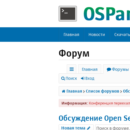
Главная
Новости
Скачат
Форум
Главная
Форумы
с
Поиск
Вход
ы
Главная
Список форумов
Обс
л
Информация:
Конференция переехал
к
и
Обсуждение Open S
Новая тема