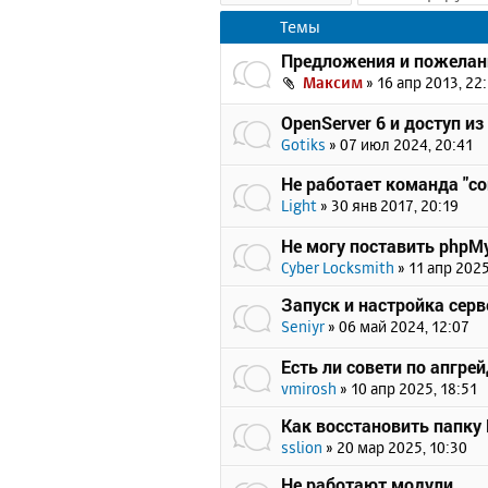
Темы
Предложения и пожелан
Максим
»
16 апр 2013, 22
OpenServer 6 и доступ из
Gotiks
»
07 июл 2024, 20:41
Не работает команда "c
Light
»
30 янв 2017, 20:19
Не могу поставить phpMy
Cyber Locksmith
»
11 апр 2025
Запуск и настройка серв
Seniyr
»
06 май 2024, 12:07
Есть ли совети по апгрейд
vmirosh
»
10 апр 2025, 18:51
Как восстановить папку
sslion
»
20 мар 2025, 10:30
Не работают модули