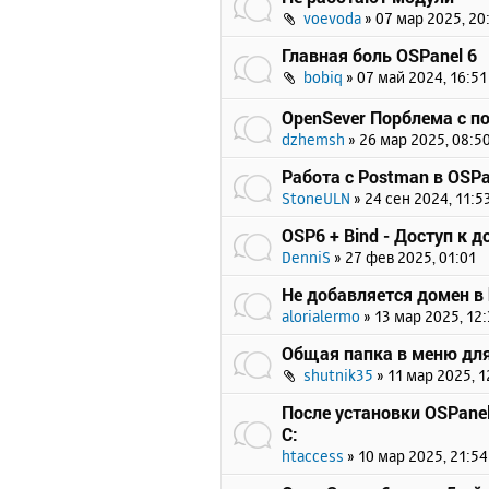
voevoda
»
07 мар 2025, 20
Главная боль OSPanel 6
bobiq
»
07 май 2024, 16:51
OpenSever Порблема с п
dzhemsh
»
26 мар 2025, 08:5
Работа с Postman в OSPa
StoneULN
»
24 сен 2024, 11:5
OSP6 + Bind - Доступ к 
DenniS
»
27 фев 2025, 01:01
Не добавляется домен в 
alorialermo
»
13 мар 2025, 12
Общая папка в меню для
shutnik35
»
11 мар 2025, 1
После установки OSPanel
C:
htaccess
»
10 мар 2025, 21:54