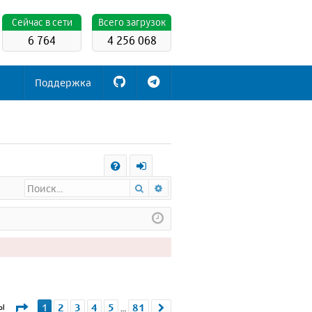
Cейчас в сети
Всего загрузок
6 764
4 256 068
Поддержка
С
Поиск
Расширенный поиск
FA
х
Q
о
д
Страница
1
из
81
мы
1
2
3
4
5
81
След.
…