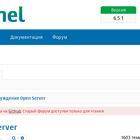
Версия
6.5.1
ь
Документация
Форум
уждение Open Server
а на
GitHub
. Старый форум доступен только для чтения.
erver
Поиск
Расширенный поиск
1603 те