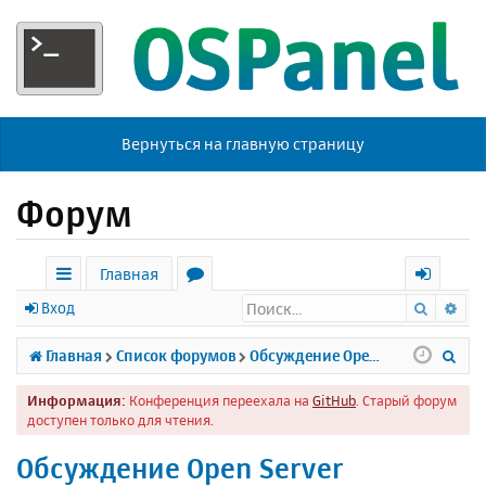
Вернуться на главную страницу
Форум
Главная
Поиск
Ра
с
о
х
Вход
ы
р
о
П
Главная
Список форумов
Обсуждение Open Server
л
у
д
о
Информация:
Конференция переехала на
GitHub
. Старый форум
к
м
и
доступен только для чтения.
и
ы
с
Обсуждение Open Server
к