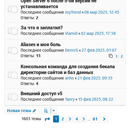
Open Server 6 после 5-ой версии не
устанавливается
Последнее сообщение
JoyTrend
«
06 мар 2025, 12:45
Ответы:
2
За что я заплатил?
Последнее сообщение
Vlamid
«
02 мар 2025, 17:58
Aliases и моя боль
Последнее сообщение
DenniS
«
27 фев 2025, 01:07
Ответы:
15
1
2
Консольная команда для создания бекапа
директории сайтов и баз данных
Последнее сообщение
anho
«
21 фев 2025, 09:35
Ответы:
4
Внешний доступ v5
Последнее сообщение
Tanry
«
15 фев 2025, 08:22
Новая тема
Страница
1
из
81
1603 темы
1
2
3
4
5
81
След.
…