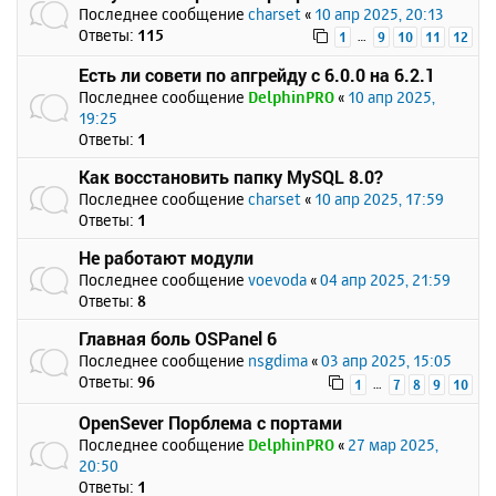
Последнее сообщение
charset
«
10 апр 2025, 20:13
Ответы:
115
…
1
9
10
11
12
Есть ли совети по апгрейду с 6.0.0 на 6.2.1
Последнее сообщение
DelphinPRO
«
10 апр 2025,
19:25
Ответы:
1
Как восстановить папку MySQL 8.0?
Последнее сообщение
charset
«
10 апр 2025, 17:59
Ответы:
1
Не работают модули
Последнее сообщение
voevoda
«
04 апр 2025, 21:59
Ответы:
8
Главная боль OSPanel 6
Последнее сообщение
nsgdima
«
03 апр 2025, 15:05
Ответы:
96
…
1
7
8
9
10
OpenSever Порблема с портами
Последнее сообщение
DelphinPRO
«
27 мар 2025,
20:50
Ответы:
1