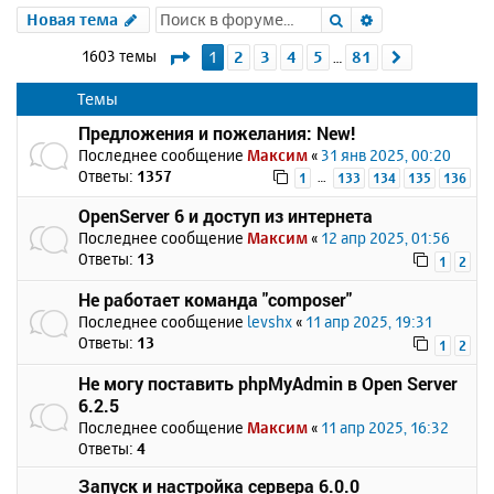
Поиск
Расширенный 
Новая тема
Страница
1
из
81
1603 темы
1
2
3
4
5
81
След.
…
Темы
Предложения и пожелания: New!
Последнее сообщение
Максим
«
31 янв 2025, 00:20
Ответы:
1357
…
1
133
134
135
136
OpenServer 6 и доступ из интернета
Последнее сообщение
Максим
«
12 апр 2025, 01:56
Ответы:
13
1
2
Не работает команда "composer"
Последнее сообщение
levshx
«
11 апр 2025, 19:31
Ответы:
13
1
2
Не могу поставить phpMyAdmin в Open Server
6.2.5
Последнее сообщение
Максим
«
11 апр 2025, 16:32
Ответы:
4
Запуск и настройка сервера 6.0.0