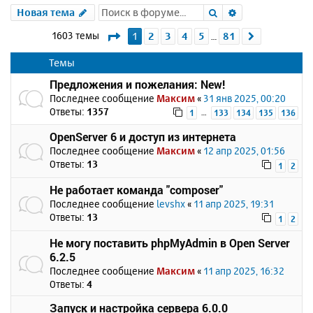
Поиск
Расширенный 
Новая тема
Страница
1
из
81
1603 темы
1
2
3
4
5
81
След.
…
Темы
Предложения и пожелания: New!
Последнее сообщение
Максим
«
31 янв 2025, 00:20
Ответы:
1357
…
1
133
134
135
136
OpenServer 6 и доступ из интернета
Последнее сообщение
Максим
«
12 апр 2025, 01:56
Ответы:
13
1
2
Не работает команда "composer"
Последнее сообщение
levshx
«
11 апр 2025, 19:31
Ответы:
13
1
2
Не могу поставить phpMyAdmin в Open Server
6.2.5
Последнее сообщение
Максим
«
11 апр 2025, 16:32
Ответы:
4
Запуск и настройка сервера 6.0.0