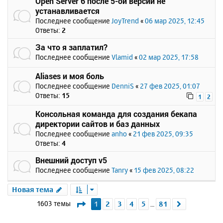
Open Server 6 после 5-ой версии не
устанавливается
Последнее сообщение
JoyTrend
«
06 мар 2025, 12:45
Ответы:
2
За что я заплатил?
Последнее сообщение
Vlamid
«
02 мар 2025, 17:58
Aliases и моя боль
Последнее сообщение
DenniS
«
27 фев 2025, 01:07
Ответы:
15
1
2
Консольная команда для создания бекапа
директории сайтов и баз данных
Последнее сообщение
anho
«
21 фев 2025, 09:35
Ответы:
4
Внешний доступ v5
Последнее сообщение
Tanry
«
15 фев 2025, 08:22
Новая тема
Страница
1
из
81
1603 темы
1
2
3
4
5
81
След.
…