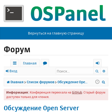
Вернуться на главную страницу
Форум
Главная
Поиск
Ра
с
о
х
Вход
ы
р
о
П
Главная
Список форумов
Обсуждение Open Server
л
у
д
о
Информация:
Конференция переехала на
GitHub
. Старый форум
к
м
и
доступен только для чтения.
и
ы
с
Обсуждение Open Server
к