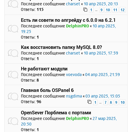
Последнее сообщение
charset
«
10 апр 2025, 20:13
Ответы:
115
…
1
9
10
11
12
Есть ли совети по апгрейду с 6.0.0 на 6.2.1
Последнее сообщение
DelphinPRO
«
10 апр 2025,
19:25
Ответы:
1
Как восстановить папку MySQL 8.0?
Последнее сообщение
charset
«
10 апр 2025, 17:59
Ответы:
1
Не работают модули
Последнее сообщение
voevoda
«
04 апр 2025, 21:59
Ответы:
8
Главная боль OSPanel 6
Последнее сообщение
nsgdima
«
03 апр 2025, 15:05
Ответы:
96
…
1
7
8
9
10
OpenSever Порблема с портами
Последнее сообщение
DelphinPRO
«
27 мар 2025,
20:50
Ответы:
1