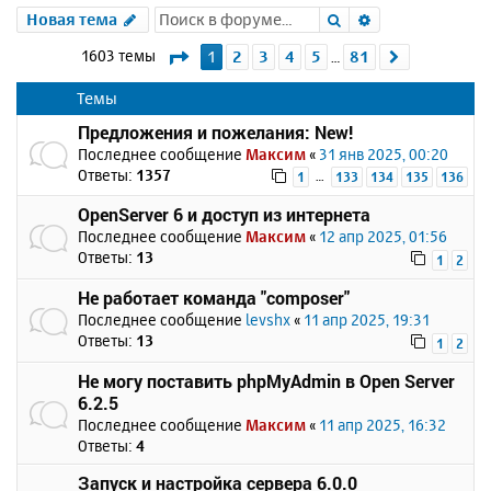
Поиск
Расширенный 
Новая тема
Страница
1
из
81
1603 темы
1
2
3
4
5
81
След.
…
Темы
Предложения и пожелания: New!
Последнее сообщение
Максим
«
31 янв 2025, 00:20
Ответы:
1357
…
1
133
134
135
136
OpenServer 6 и доступ из интернета
Последнее сообщение
Максим
«
12 апр 2025, 01:56
Ответы:
13
1
2
Не работает команда "composer"
Последнее сообщение
levshx
«
11 апр 2025, 19:31
Ответы:
13
1
2
Не могу поставить phpMyAdmin в Open Server
6.2.5
Последнее сообщение
Максим
«
11 апр 2025, 16:32
Ответы:
4
Запуск и настройка сервера 6.0.0