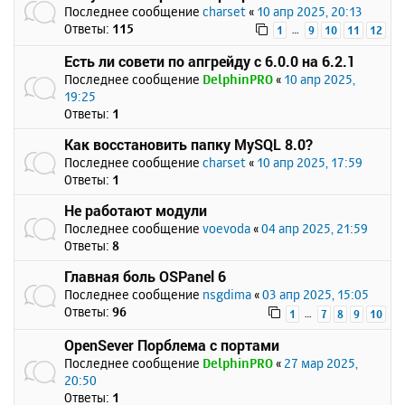
Последнее сообщение
charset
«
10 апр 2025, 20:13
Ответы:
115
…
1
9
10
11
12
Есть ли совети по апгрейду с 6.0.0 на 6.2.1
Последнее сообщение
DelphinPRO
«
10 апр 2025,
19:25
Ответы:
1
Как восстановить папку MySQL 8.0?
Последнее сообщение
charset
«
10 апр 2025, 17:59
Ответы:
1
Не работают модули
Последнее сообщение
voevoda
«
04 апр 2025, 21:59
Ответы:
8
Главная боль OSPanel 6
Последнее сообщение
nsgdima
«
03 апр 2025, 15:05
Ответы:
96
…
1
7
8
9
10
OpenSever Порблема с портами
Последнее сообщение
DelphinPRO
«
27 мар 2025,
20:50
Ответы:
1