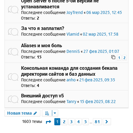
Open Server 6 после 5-ой версии не
устанавливается
Последнее сообщение
JoyTrend
«
06 мар 2025, 12:45
Ответы:
2
За что я заплатил?
Последнее сообщение
Vlamid
«
02 мар 2025, 17:58
Aliases и моя боль
Последнее сообщение
DenniS
«
27 фев 2025, 01:07
Ответы:
15
1
2
Консольная команда для создания бекапа
директории сайтов и баз данных
Последнее сообщение
anho
«
21 фев 2025, 09:35
Ответы:
4
Внешний доступ v5
Последнее сообщение
Tanry
«
15 фев 2025, 08:22
Новая тема
Страница
1
из
81
1603 темы
1
2
3
4
5
81
След.
…