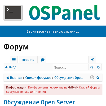
Вернуться на главную страницу
Форум
Главная
Поиск
Ра
с
о
х
Вход
ы
р
о
П
Главная
Список форумов
Обсуждение Open Server
л
у
д
о
Информация:
Конференция переехала на
GitHub
. Старый форум
к
м
и
доступен только для чтения.
и
ы
с
Обсуждение Open Server
к