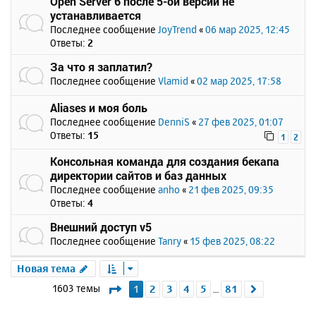
Open Server 6 после 5-ой версии не
устанавливается
Последнее сообщение
JoyTrend
«
06 мар 2025, 12:45
Ответы:
2
За что я заплатил?
Последнее сообщение
Vlamid
«
02 мар 2025, 17:58
Aliases и моя боль
Последнее сообщение
DenniS
«
27 фев 2025, 01:07
Ответы:
15
1
2
Консольная команда для создания бекапа
директории сайтов и баз данных
Последнее сообщение
anho
«
21 фев 2025, 09:35
Ответы:
4
Внешний доступ v5
Последнее сообщение
Tanry
«
15 фев 2025, 08:22
Новая тема
Страница
1
из
81
1603 темы
1
2
3
4
5
81
След.
…