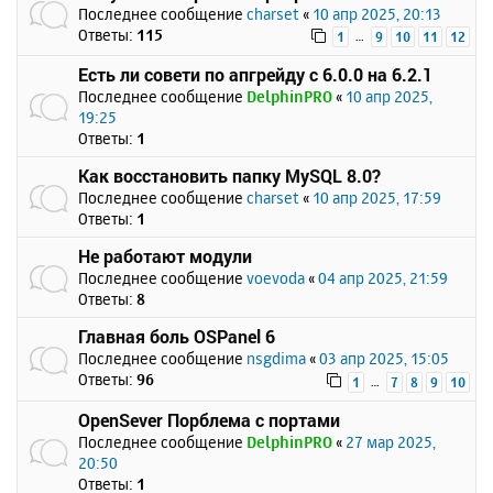
Последнее сообщение
charset
«
10 апр 2025, 20:13
Ответы:
115
…
1
9
10
11
12
Есть ли совети по апгрейду с 6.0.0 на 6.2.1
Последнее сообщение
DelphinPRO
«
10 апр 2025,
19:25
Ответы:
1
Как восстановить папку MySQL 8.0?
Последнее сообщение
charset
«
10 апр 2025, 17:59
Ответы:
1
Не работают модули
Последнее сообщение
voevoda
«
04 апр 2025, 21:59
Ответы:
8
Главная боль OSPanel 6
Последнее сообщение
nsgdima
«
03 апр 2025, 15:05
Ответы:
96
…
1
7
8
9
10
OpenSever Порблема с портами
Последнее сообщение
DelphinPRO
«
27 мар 2025,
20:50
Ответы:
1