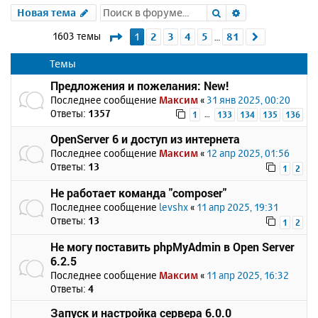
Поиск
Расширенный 
Новая тема
Страница
1
из
81
1603 темы
1
2
3
4
5
81
След.
…
Темы
Предложения и пожелания: New!
Последнее сообщение
Максим
«
31 янв 2025, 00:20
Ответы:
1357
…
1
133
134
135
136
OpenServer 6 и доступ из интернета
Последнее сообщение
Максим
«
12 апр 2025, 01:56
Ответы:
13
1
2
Не работает команда "composer"
Последнее сообщение
levshx
«
11 апр 2025, 19:31
Ответы:
13
1
2
Не могу поставить phpMyAdmin в Open Server
6.2.5
Последнее сообщение
Максим
«
11 апр 2025, 16:32
Ответы:
4
Запуск и настройка сервера 6.0.0