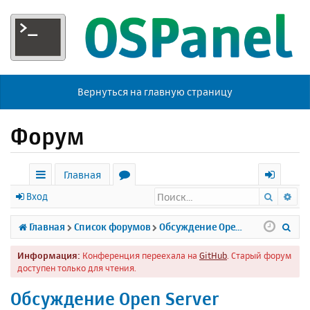
Вернуться на главную страницу
Форум
Главная
Поиск
Ра
с
о
х
Вход
ы
р
о
П
Главная
Список форумов
Обсуждение Open Server
л
у
д
о
Информация:
Конференция переехала на
GitHub
. Старый форум
к
м
и
доступен только для чтения.
и
ы
с
Обсуждение Open Server
к