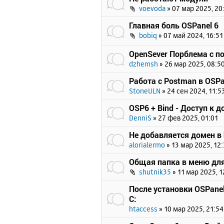
voevoda
»
07 мар 2025, 20
Главная боль OSPanel 6
bobiq
»
07 май 2024, 16:51
OpenSever Порблема с п
dzhemsh
»
26 мар 2025, 08:5
Работа с Postman в OSPa
StoneULN
»
24 сен 2024, 11:5
OSP6 + Bind - Доступ к 
DenniS
»
27 фев 2025, 01:01
Не добавляется домен в 
alorialermo
»
13 мар 2025, 12
Общая папка в меню для
shutnik35
»
11 мар 2025, 1
После установки OSPanel
C:
htaccess
»
10 мар 2025, 21:54