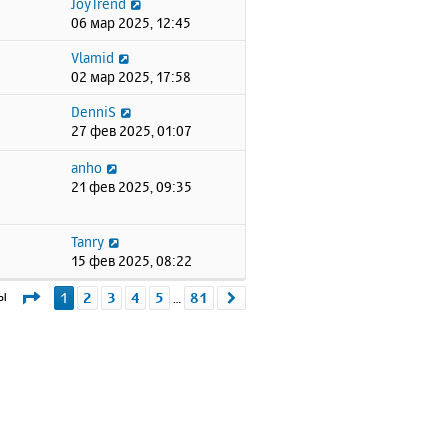
JoyTrend
06 мар 2025, 12:45
Vlamid
02 мар 2025, 17:58
DenniS
27 фев 2025, 01:07
anho
21 фев 2025, 09:35
Tanry
15 фев 2025, 08:22
Страница
1
из
81
мы
1
2
3
4
5
81
След.
…