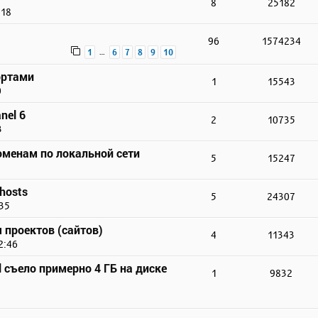
8
25182
:18
96
1574234
…
1
6
7
8
9
10
ортами
1
15543
0
nel 6
2
10735
3
доменам по локальной сети
5
15247
hosts
5
24307
:35
 проектов (сайтов)
4
11343
2:46
 съело примерно 4 ГБ на диске
1
9832