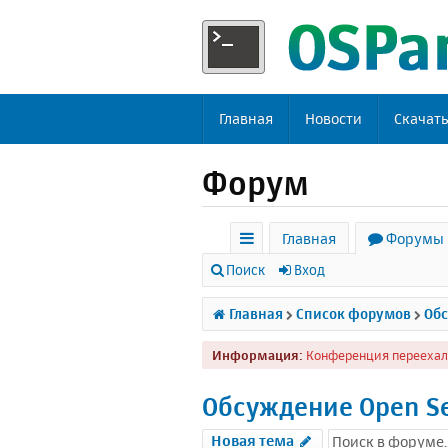
Главная
Новости
Скачат
Форум
Главная
Форумы
с
Поиск
Вход
ы
Главная
Список форумов
Обс
л
Информация:
Конференция переехал
к
и
Обсуждение Open S
Новая тема