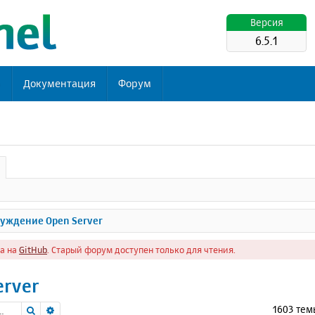
Версия
6.5.1
ь
Документация
Форум
уждение Open Server
а на
GitHub
. Старый форум доступен только для чтения.
erver
Поиск
Расширенный поиск
1603 те