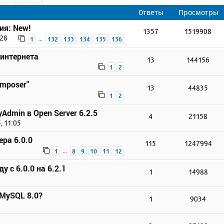
Ответы
Просмотры
ия: New!
1357
1519908
:28
…
1
132
133
134
135
136
 интернета
13
144156
1
2
omposer"
13
44835
1
2
Admin в Open Server 6.2.5
4
21158
, 11:05
ера 6.0.0
115
1247994
…
1
8
9
10
11
12
у с 6.0.0 на 6.2.1
1
14988
 MySQL 8.0?
1
9034