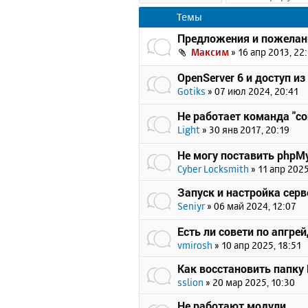
Темы
Предложения и пожелан
Максим
»
16 апр 2013, 22
OpenServer 6 и доступ из
Gotiks
»
07 июл 2024, 20:41
Не работает команда "c
Light
»
30 янв 2017, 20:19
Не могу поставить phpMy
Cyber Locksmith
»
11 апр 2025
Запуск и настройка серв
Seniyr
»
06 май 2024, 12:07
Есть ли совети по апгрейд
vmirosh
»
10 апр 2025, 18:51
Как восстановить папку
sslion
»
20 мар 2025, 10:30
Не работают модули