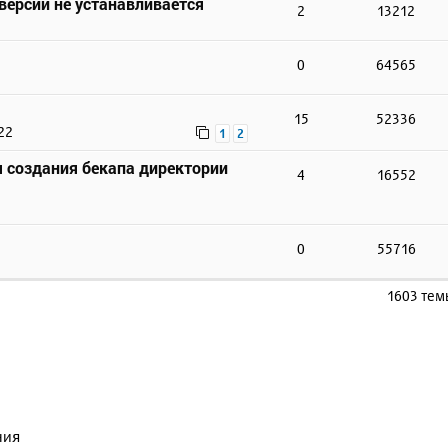
 версии не устанавливается
2
13212
0
64565
15
52336
22
1
2
 создания бекапа директории
4
16552
0
55716
1603 те
ния