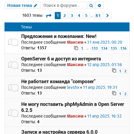
Поиск
Расширенный 
Новая тема
Страница
1
из
81
1603 темы
1
2
3
4
5
81
След.
…
Темы
Предложения и пожелания: New!
Последнее сообщение
Максим
«
31 янв 2025, 00:20
Ответы:
1357
…
1
133
134
135
136
OpenServer 6 и доступ из интернета
Последнее сообщение
Максим
«
12 апр 2025, 01:56
Ответы:
13
1
2
Не работает команда "composer"
Последнее сообщение
levshx
«
11 апр 2025, 19:31
Ответы:
13
1
2
Не могу поставить phpMyAdmin в Open Server
6.2.5
Последнее сообщение
Максим
«
11 апр 2025, 16:32
Ответы:
4
Запуск и настройка сервера 6.0.0