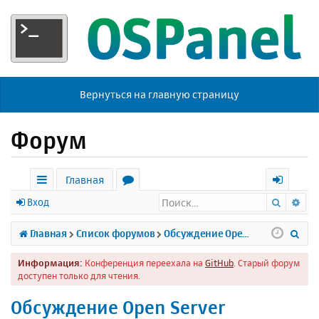
Вернуться на главную страницу
Форум
Главная
Поиск
Ра
с
о
х
Вход
ы
р
о
П
Главная
Список форумов
Обсуждение Open Server
л
у
д
о
Информация:
Конференция переехала на
GitHub
. Старый форум
к
м
и
доступен только для чтения.
и
ы
с
Обсуждение Open Server
к