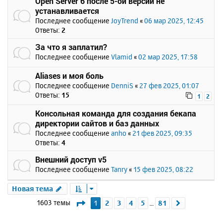
Open Server 6 после 5-ой версии не
устанавливается
Последнее сообщение
JoyTrend
«
06 мар 2025, 12:45
Ответы:
2
За что я заплатил?
Последнее сообщение
Vlamid
«
02 мар 2025, 17:58
Aliases и моя боль
Последнее сообщение
DenniS
«
27 фев 2025, 01:07
Ответы:
15
1
2
Консольная команда для создания бекапа
директории сайтов и баз данных
Последнее сообщение
anho
«
21 фев 2025, 09:35
Ответы:
4
Внешний доступ v5
Последнее сообщение
Tanry
«
15 фев 2025, 08:22
Новая тема
Страница
1
из
81
1603 темы
1
2
3
4
5
81
След.
…