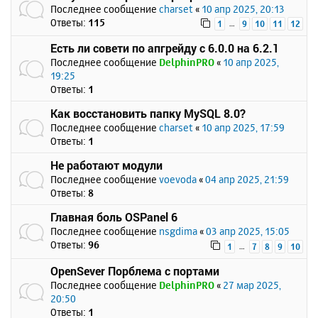
Последнее сообщение
charset
«
10 апр 2025, 20:13
Ответы:
115
…
1
9
10
11
12
Есть ли совети по апгрейду с 6.0.0 на 6.2.1
Последнее сообщение
DelphinPRO
«
10 апр 2025,
19:25
Ответы:
1
Как восстановить папку MySQL 8.0?
Последнее сообщение
charset
«
10 апр 2025, 17:59
Ответы:
1
Не работают модули
Последнее сообщение
voevoda
«
04 апр 2025, 21:59
Ответы:
8
Главная боль OSPanel 6
Последнее сообщение
nsgdima
«
03 апр 2025, 15:05
Ответы:
96
…
1
7
8
9
10
OpenSever Порблема с портами
Последнее сообщение
DelphinPRO
«
27 мар 2025,
20:50
Ответы:
1