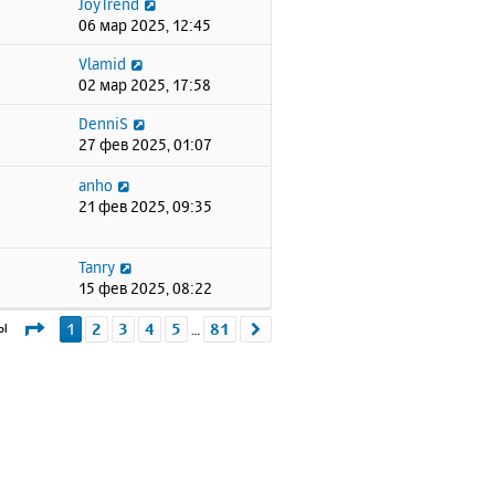
JoyTrend
06 мар 2025, 12:45
Vlamid
02 мар 2025, 17:58
DenniS
27 фев 2025, 01:07
anho
21 фев 2025, 09:35
Tanry
15 фев 2025, 08:22
Страница
1
из
81
мы
1
2
3
4
5
81
След.
…