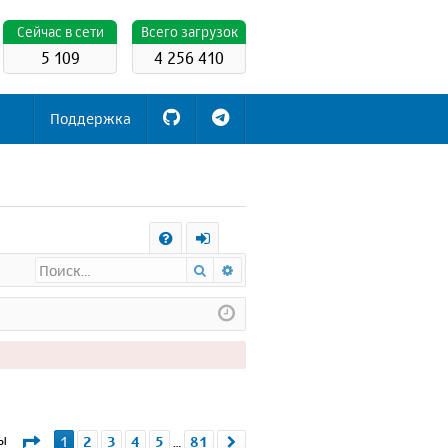
Cейчас в сети
Всего загрузок
5 109
4 256 410
Поддержка
С
Поиск
Расширенный поиск
FA
х
Q
о
д
Страница
1
из
81
мы
1
2
3
4
5
81
След.
…