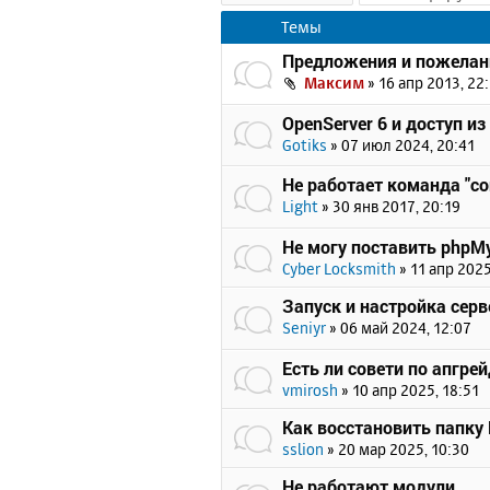
Темы
Предложения и пожелан
Максим
»
16 апр 2013, 22
OpenServer 6 и доступ из
Gotiks
»
07 июл 2024, 20:41
Не работает команда "c
Light
»
30 янв 2017, 20:19
Не могу поставить phpMy
Cyber Locksmith
»
11 апр 2025
Запуск и настройка серв
Seniyr
»
06 май 2024, 12:07
Есть ли совети по апгрейд
vmirosh
»
10 апр 2025, 18:51
Как восстановить папку
sslion
»
20 мар 2025, 10:30
Не работают модули