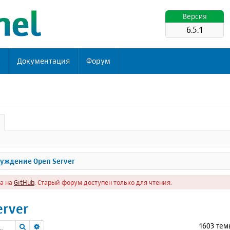
Версия
6.5.1
ь
Документация
Форум
уждение Open Server
а на
GitHub
. Старый форум доступен только для чтения.
erver
Поиск
Расширенный поиск
1603 те