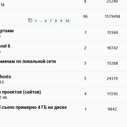
8
25240
:18
96
1579498
…
1
6
7
8
9
10
ортами
1
15569
0
nel 6
2
10742
3
доменам по локальной сети
5
15268
hosts
5
24370
:35
 проектов (сайтов)
4
11350
2:46
 съело примерно 4 ГБ на диске
1
9842