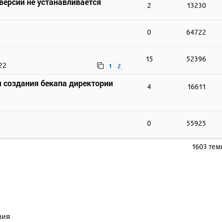
 версии не устанавливается
2
13230
0
64722
15
52396
22
1
2
 создания бекапа директории
4
16611
0
55925
1603 те
ния