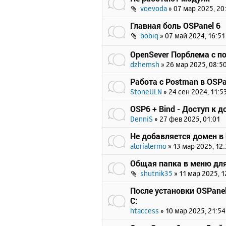
voevoda
»
07 мар 2025, 20
Главная боль OSPanel 6
bobiq
»
07 май 2024, 16:51
OpenSever Порблема с п
dzhemsh
»
26 мар 2025, 08:5
Работа с Postman в OSPa
StoneULN
»
24 сен 2024, 11:5
OSP6 + Bind - Доступ к 
DenniS
»
27 фев 2025, 01:01
Не добавляется домен в 
alorialermo
»
13 мар 2025, 12
Общая папка в меню для
shutnik35
»
11 мар 2025, 1
После установки OSPanel
C:
htaccess
»
10 мар 2025, 21:54