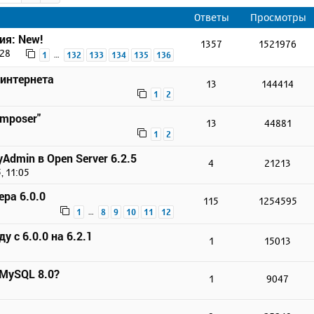
Ответы
Просмотры
ия: New!
1357
1521976
:28
…
1
132
133
134
135
136
 интернета
13
144414
1
2
omposer"
13
44881
1
2
Admin в Open Server 6.2.5
4
21213
, 11:05
ера 6.0.0
115
1254595
…
1
8
9
10
11
12
у с 6.0.0 на 6.2.1
1
15013
 MySQL 8.0?
1
9047