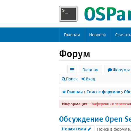
Главная
Новости
Скачат
Форум
Главная
Форумы
с
Поиск
Вход
ы
Главная
Список форумов
Обс
л
Информация:
Конференция переехал
к
и
Обсуждение Open S
Новая тема