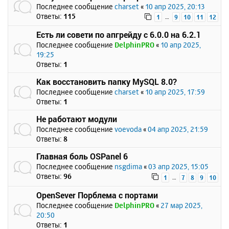
Последнее сообщение
charset
«
10 апр 2025, 20:13
Ответы:
115
…
1
9
10
11
12
Есть ли совети по апгрейду с 6.0.0 на 6.2.1
Последнее сообщение
DelphinPRO
«
10 апр 2025,
19:25
Ответы:
1
Как восстановить папку MySQL 8.0?
Последнее сообщение
charset
«
10 апр 2025, 17:59
Ответы:
1
Не работают модули
Последнее сообщение
voevoda
«
04 апр 2025, 21:59
Ответы:
8
Главная боль OSPanel 6
Последнее сообщение
nsgdima
«
03 апр 2025, 15:05
Ответы:
96
…
1
7
8
9
10
OpenSever Порблема с портами
Последнее сообщение
DelphinPRO
«
27 мар 2025,
20:50
Ответы:
1