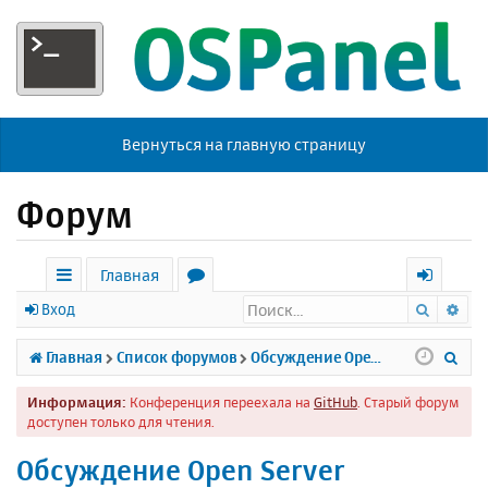
Вернуться на главную страницу
Форум
Главная
Поиск
Ра
с
о
х
Вход
ы
р
о
П
Главная
Список форумов
Обсуждение Open Server
л
у
д
о
Информация:
Конференция переехала на
GitHub
. Старый форум
к
м
и
доступен только для чтения.
и
ы
с
Обсуждение Open Server
к