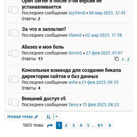
Open Server 6 после 5-ой версии не
устанавливается
Последнее сообщение
JoyTrend
«
06 мар 2025, 12:45
Ответы:
2
За что я заплатил?
Последнее сообщение
Vlamid
«
02 мар 2025, 17:58
Aliases и моя боль
Последнее сообщение
DenniS
«
27 фев 2025, 01:07
Ответы:
15
1
2
Консольная команда для создания бекапа
директории сайтов и баз данных
Последнее сообщение
anho
«
21 фев 2025, 09:35
Ответы:
4
Внешний доступ v5
Последнее сообщение
Tanry
«
15 фев 2025, 08:22
Новая тема
Страница
1
из
81
1603 темы
1
2
3
4
5
81
След.
…