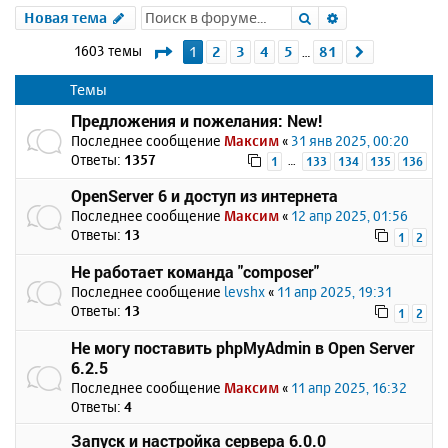
Поиск
Расширенный 
Новая тема
Страница
1
из
81
1603 темы
1
2
3
4
5
81
След.
…
Темы
Предложения и пожелания: New!
Последнее сообщение
Максим
«
31 янв 2025, 00:20
Ответы:
1357
…
1
133
134
135
136
OpenServer 6 и доступ из интернета
Последнее сообщение
Максим
«
12 апр 2025, 01:56
Ответы:
13
1
2
Не работает команда "composer"
Последнее сообщение
levshx
«
11 апр 2025, 19:31
Ответы:
13
1
2
Не могу поставить phpMyAdmin в Open Server
6.2.5
Последнее сообщение
Максим
«
11 апр 2025, 16:32
Ответы:
4
Запуск и настройка сервера 6.0.0