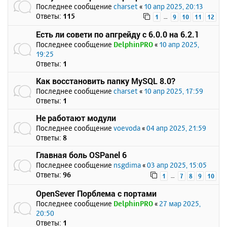
Последнее сообщение
charset
«
10 апр 2025, 20:13
Ответы:
115
…
1
9
10
11
12
Есть ли совети по апгрейду с 6.0.0 на 6.2.1
Последнее сообщение
DelphinPRO
«
10 апр 2025,
19:25
Ответы:
1
Как восстановить папку MySQL 8.0?
Последнее сообщение
charset
«
10 апр 2025, 17:59
Ответы:
1
Не работают модули
Последнее сообщение
voevoda
«
04 апр 2025, 21:59
Ответы:
8
Главная боль OSPanel 6
Последнее сообщение
nsgdima
«
03 апр 2025, 15:05
Ответы:
96
…
1
7
8
9
10
OpenSever Порблема с портами
Последнее сообщение
DelphinPRO
«
27 мар 2025,
20:50
Ответы:
1