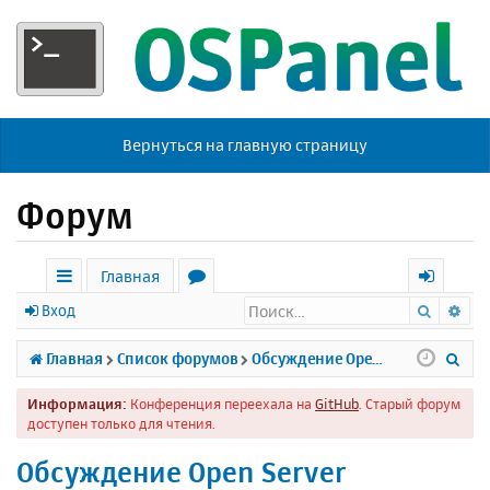
Вернуться на главную страницу
Форум
Главная
Поиск
Ра
с
о
х
Вход
ы
р
о
П
Главная
Список форумов
Обсуждение Open Server
л
у
д
о
Информация:
Конференция переехала на
GitHub
. Старый форум
к
м
и
доступен только для чтения.
и
ы
с
Обсуждение Open Server
к