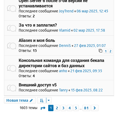
Open Server 6 после 5-ой версии не
устанавливается
Последнее сообщение
JoyTrend
«
06 мар 2025, 12:45
Ответы:
2
За что я заплатил?
Последнее сообщение
Vlamid
«
02 мар 2025, 17:58
Aliases и моя боль
Последнее сообщение
DenniS
«
27 фев 2025, 01:07
Ответы:
15
1
2
Консольная команда для создания бекапа
директории сайтов и баз данных
Последнее сообщение
anho
«
21 фев 2025, 09:35
Ответы:
4
Внешний доступ v5
Последнее сообщение
Tanry
«
15 фев 2025, 08:22
Новая тема
Страница
1
из
81
1603 темы
1
2
3
4
5
81
След.
…