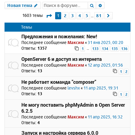
Поиск
Расширенный 
Новая тема
Страница
1
из
81
1603 темы
1
2
3
4
5
81
След.
…
Темы
Предложения и пожелания: New!
Последнее сообщение
Максим
«
31 янв 2025, 00:20
Ответы:
1357
…
1
133
134
135
136
OpenServer 6 и доступ из интернета
Последнее сообщение
Максим
«
12 апр 2025, 01:56
Ответы:
13
1
2
Не работает команда "composer"
Последнее сообщение
levshx
«
11 апр 2025, 19:31
Ответы:
13
1
2
Не могу поставить phpMyAdmin в Open Server
6.2.5
Последнее сообщение
Максим
«
11 апр 2025, 16:32
Ответы:
4
Запуск и настройка сервера 6.0.0