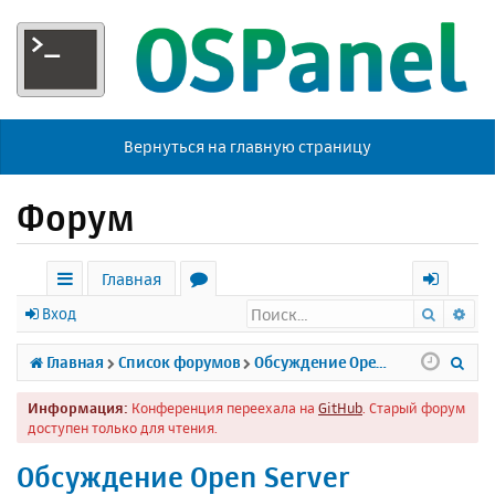
Вернуться на главную страницу
Форум
Главная
Поиск
Ра
с
о
х
Вход
ы
р
о
П
Главная
Список форумов
Обсуждение Open Server
л
у
д
о
Информация:
Конференция переехала на
GitHub
. Старый форум
к
м
и
доступен только для чтения.
и
ы
с
Обсуждение Open Server
к