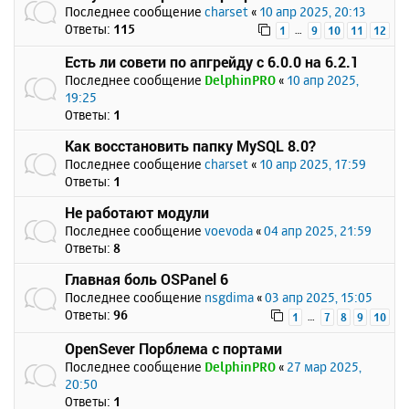
Последнее сообщение
charset
«
10 апр 2025, 20:13
Ответы:
115
…
1
9
10
11
12
Есть ли совети по апгрейду с 6.0.0 на 6.2.1
Последнее сообщение
DelphinPRO
«
10 апр 2025,
19:25
Ответы:
1
Как восстановить папку MySQL 8.0?
Последнее сообщение
charset
«
10 апр 2025, 17:59
Ответы:
1
Не работают модули
Последнее сообщение
voevoda
«
04 апр 2025, 21:59
Ответы:
8
Главная боль OSPanel 6
Последнее сообщение
nsgdima
«
03 апр 2025, 15:05
Ответы:
96
…
1
7
8
9
10
OpenSever Порблема с портами
Последнее сообщение
DelphinPRO
«
27 мар 2025,
20:50
Ответы:
1