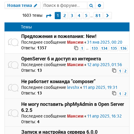
Поиск
Расширенный 
Новая тема
Страница
1
из
81
1603 темы
1
2
3
4
5
81
След.
…
Темы
Предложения и пожелания: New!
Последнее сообщение
Максим
«
31 янв 2025, 00:20
Ответы:
1357
…
1
133
134
135
136
OpenServer 6 и доступ из интернета
Последнее сообщение
Максим
«
12 апр 2025, 01:56
Ответы:
13
1
2
Не работает команда "composer"
Последнее сообщение
levshx
«
11 апр 2025, 19:31
Ответы:
13
1
2
Не могу поставить phpMyAdmin в Open Server
6.2.5
Последнее сообщение
Максим
«
11 апр 2025, 16:32
Ответы:
4
Запуск и настройка сервера 6.0.0