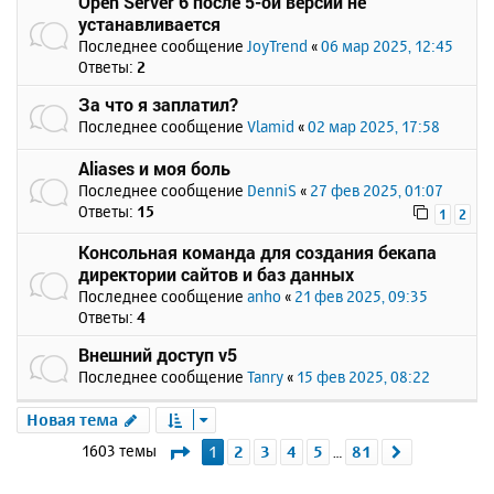
Open Server 6 после 5-ой версии не
устанавливается
Последнее сообщение
JoyTrend
«
06 мар 2025, 12:45
Ответы:
2
За что я заплатил?
Последнее сообщение
Vlamid
«
02 мар 2025, 17:58
Aliases и моя боль
Последнее сообщение
DenniS
«
27 фев 2025, 01:07
Ответы:
15
1
2
Консольная команда для создания бекапа
директории сайтов и баз данных
Последнее сообщение
anho
«
21 фев 2025, 09:35
Ответы:
4
Внешний доступ v5
Последнее сообщение
Tanry
«
15 фев 2025, 08:22
Новая тема
Страница
1
из
81
1603 темы
1
2
3
4
5
81
След.
…