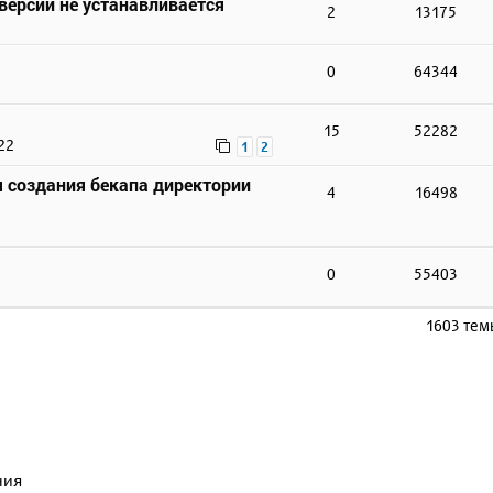
 версии не устанавливается
2
13175
0
64344
15
52282
22
1
2
 создания бекапа директории
4
16498
0
55403
1603 те
ния