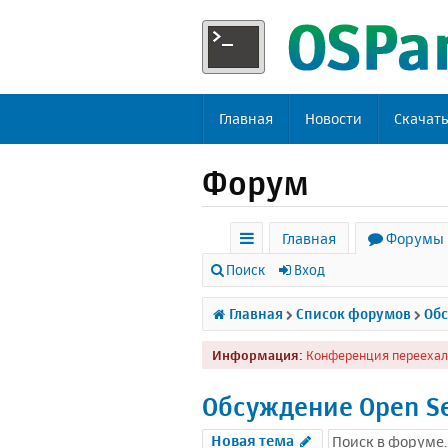
Главная
Новости
Скачат
Форум
Главная
Форумы
с
Поиск
Вход
ы
Главная
Список форумов
Обс
л
Информация:
Конференция переехал
к
и
Обсуждение Open S
Новая тема