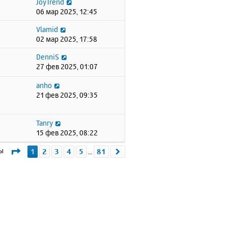
JoyTrend
06 мар 2025, 12:45
Vlamid
02 мар 2025, 17:58
DenniS
27 фев 2025, 01:07
anho
21 фев 2025, 09:35
Tanry
15 фев 2025, 08:22
Страница
1
из
81
мы
1
2
3
4
5
81
След.
…