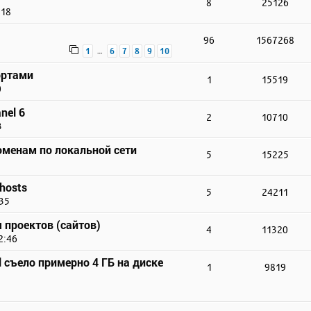
8
25126
:18
96
1567268
…
1
6
7
8
9
10
ортами
1
15519
0
nel 6
2
10710
3
доменам по локальной сети
5
15225
hosts
5
24211
:35
 проектов (сайтов)
4
11320
2:46
 съело примерно 4 ГБ на диске
1
9819