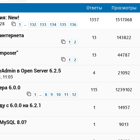
Ответы
Просмотры
ия: New!
1357
1517068
:28
…
1
132
133
134
135
136
 интернета
13
143822
1
2
omposer"
13
44787
1
2
Admin в Open Server 6.2.5
4
21092
, 11:05
ера 6.0.0
115
1239102
…
1
8
9
10
11
12
у с 6.0.0 на 6.2.1
1
14957
 MySQL 8.0?
1
9013