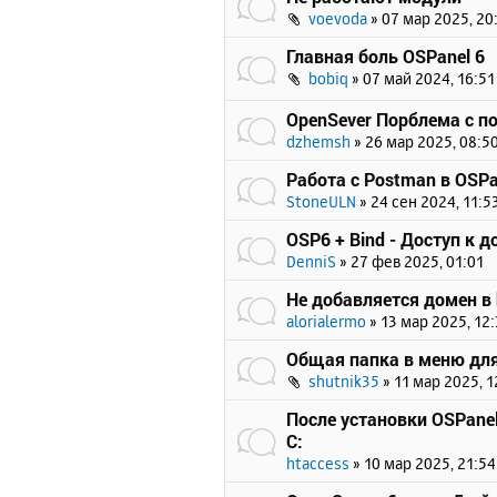
voevoda
»
07 мар 2025, 20
Главная боль OSPanel 6
bobiq
»
07 май 2024, 16:51
OpenSever Порблема с п
dzhemsh
»
26 мар 2025, 08:5
Работа с Postman в OSPa
StoneULN
»
24 сен 2024, 11:5
OSP6 + Bind - Доступ к 
DenniS
»
27 фев 2025, 01:01
Не добавляется домен в 
alorialermo
»
13 мар 2025, 12
Общая папка в меню для
shutnik35
»
11 мар 2025, 1
После установки OSPanel
C:
htaccess
»
10 мар 2025, 21:54