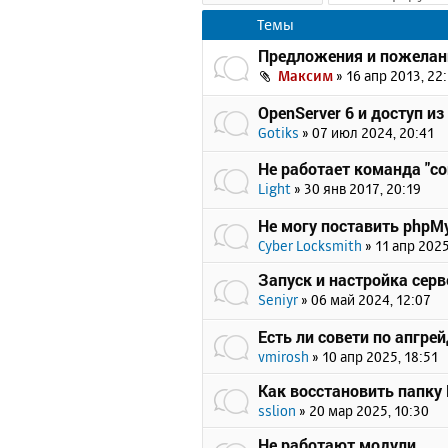
Темы
Предложения и пожелан
Максим
»
16 апр 2013, 22
OpenServer 6 и доступ из
Gotiks
»
07 июл 2024, 20:41
Не работает команда "c
Light
»
30 янв 2017, 20:19
Не могу поставить phpMy
Cyber Locksmith
»
11 апр 2025
Запуск и настройка серв
Seniyr
»
06 май 2024, 12:07
Есть ли совети по апгрейд
vmirosh
»
10 апр 2025, 18:51
Как восстановить папку
sslion
»
20 мар 2025, 10:30
Не работают модули