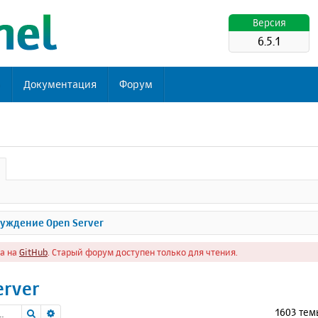
Версия
6.5.1
ь
Документация
Форум
уждение Open Server
а на
GitHub
. Старый форум доступен только для чтения.
erver
Поиск
Расширенный поиск
1603 те