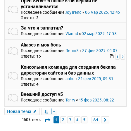
Open Server 6 после 5-ой версии не
устанавливается
Последнее сообщение
JoyTrend
«
06 мар 2025, 12:45
Ответы:
2
За что я заплатил?
Последнее сообщение
Vlamid
«
02 мар 2025, 17:58
Aliases и моя боль
Последнее сообщение
DenniS
«
27 фев 2025, 01:07
Ответы:
15
1
2
Консольная команда для создания бекапа
директории сайтов и баз данных
Последнее сообщение
anho
«
21 фев 2025, 09:35
Ответы:
4
Внешний доступ v5
Последнее сообщение
Tanry
«
15 фев 2025, 08:22
Новая тема
Страница
1
из
81
1603 темы
1
2
3
4
5
81
След.
…