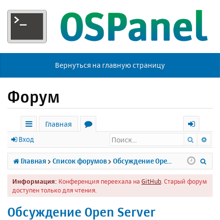
Вернуться на главную страницу
Форум
Главная
Поиск
Ра
с
о
х
Вход
ы
р
о
П
Главная
Список форумов
Обсуждение Open Server
л
у
д
о
Информация:
Конференция переехала на
GitHub
. Старый форум
к
м
и
доступен только для чтения.
и
ы
с
Обсуждение Open Server
к