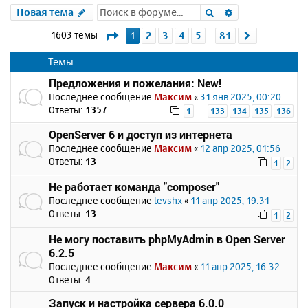
Поиск
Расширенный 
Новая тема
Страница
1
из
81
1603 темы
1
2
3
4
5
81
След.
…
Темы
Предложения и пожелания: New!
Последнее сообщение
Максим
«
31 янв 2025, 00:20
Ответы:
1357
…
1
133
134
135
136
OpenServer 6 и доступ из интернета
Последнее сообщение
Максим
«
12 апр 2025, 01:56
Ответы:
13
1
2
Не работает команда "composer"
Последнее сообщение
levshx
«
11 апр 2025, 19:31
Ответы:
13
1
2
Не могу поставить phpMyAdmin в Open Server
6.2.5
Последнее сообщение
Максим
«
11 апр 2025, 16:32
Ответы:
4
Запуск и настройка сервера 6.0.0