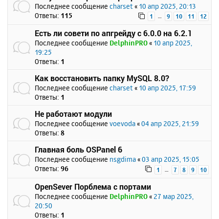
Последнее сообщение
charset
«
10 апр 2025, 20:13
Ответы:
115
…
1
9
10
11
12
Есть ли совети по апгрейду с 6.0.0 на 6.2.1
Последнее сообщение
DelphinPRO
«
10 апр 2025,
19:25
Ответы:
1
Как восстановить папку MySQL 8.0?
Последнее сообщение
charset
«
10 апр 2025, 17:59
Ответы:
1
Не работают модули
Последнее сообщение
voevoda
«
04 апр 2025, 21:59
Ответы:
8
Главная боль OSPanel 6
Последнее сообщение
nsgdima
«
03 апр 2025, 15:05
Ответы:
96
…
1
7
8
9
10
OpenSever Порблема с портами
Последнее сообщение
DelphinPRO
«
27 мар 2025,
20:50
Ответы:
1