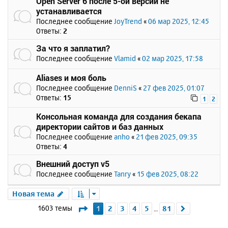
Open Server 6 после 5-ой версии не
устанавливается
Последнее сообщение
JoyTrend
«
06 мар 2025, 12:45
Ответы:
2
За что я заплатил?
Последнее сообщение
Vlamid
«
02 мар 2025, 17:58
Aliases и моя боль
Последнее сообщение
DenniS
«
27 фев 2025, 01:07
Ответы:
15
1
2
Консольная команда для создания бекапа
директории сайтов и баз данных
Последнее сообщение
anho
«
21 фев 2025, 09:35
Ответы:
4
Внешний доступ v5
Последнее сообщение
Tanry
«
15 фев 2025, 08:22
Новая тема
Страница
1
из
81
1603 темы
1
2
3
4
5
81
След.
…