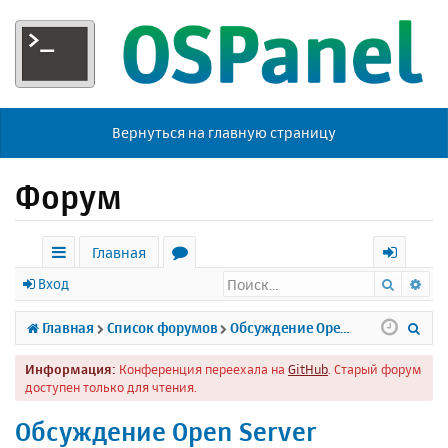
Вернуться на главную страницу
Форум
Главная
Поиск
Ра
с
о
х
Вход
ы
р
о
П
Главная
Список форумов
Обсуждение Open Server
л
у
д
о
Информация:
Конференция переехала на
GitHub
. Старый форум
к
м
и
доступен только для чтения.
и
ы
с
Обсуждение Open Server
к