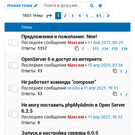
Поиск
Расширенный 
Новая тема
Страница
1
из
81
1603 темы
1
2
3
4
5
81
След.
…
Темы
Предложения и пожелания: New!
Последнее сообщение
Максим
«
31 янв 2025, 00:20
Ответы:
1357
…
1
133
134
135
136
OpenServer 6 и доступ из интернета
Последнее сообщение
Максим
«
12 апр 2025, 01:56
Ответы:
13
1
2
Не работает команда "composer"
Последнее сообщение
levshx
«
11 апр 2025, 19:31
Ответы:
13
1
2
Не могу поставить phpMyAdmin в Open Server
6.2.5
Последнее сообщение
Максим
«
11 апр 2025, 16:32
Ответы:
4
Запуск и настройка сервера 6.0.0