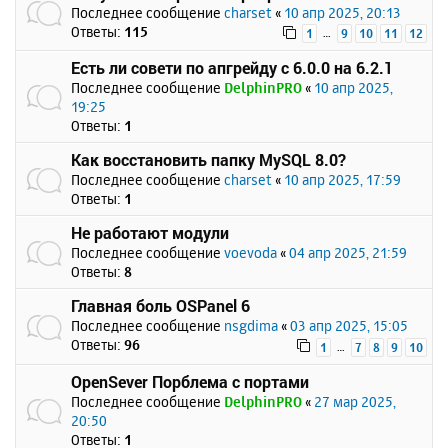
Последнее сообщение
charset
«
10 апр 2025, 20:13
Ответы:
115
…
1
9
10
11
12
Есть ли совети по апгрейду с 6.0.0 на 6.2.1
Последнее сообщение
DelphinPRO
«
10 апр 2025,
19:25
Ответы:
1
Как восстановить папку MySQL 8.0?
Последнее сообщение
charset
«
10 апр 2025, 17:59
Ответы:
1
Не работают модули
Последнее сообщение
voevoda
«
04 апр 2025, 21:59
Ответы:
8
Главная боль OSPanel 6
Последнее сообщение
nsgdima
«
03 апр 2025, 15:05
Ответы:
96
…
1
7
8
9
10
OpenSever Порблема с портами
Последнее сообщение
DelphinPRO
«
27 мар 2025,
20:50
Ответы:
1